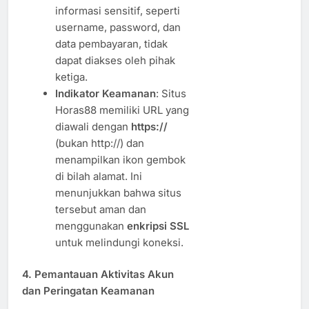
informasi sensitif, seperti
username, password, dan
data pembayaran, tidak
dapat diakses oleh pihak
ketiga.
Indikator Keamanan
: Situs
Horas88 memiliki URL yang
diawali dengan
https://
(bukan http://) dan
menampilkan ikon gembok
di bilah alamat. Ini
menunjukkan bahwa situs
tersebut aman dan
menggunakan
enkripsi SSL
untuk melindungi koneksi.
4.
Pemantauan Aktivitas Akun
dan Peringatan Keamanan