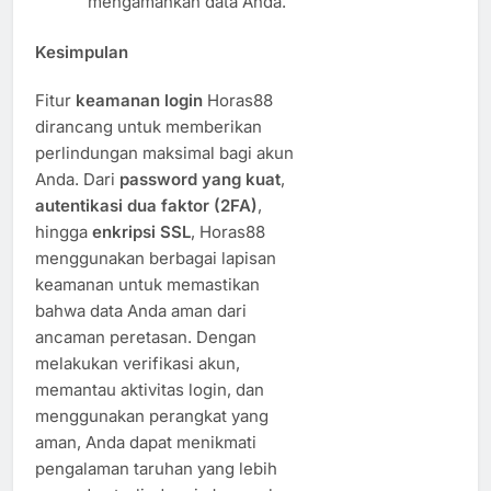
mengamankan data Anda.
Kesimpulan
Fitur
keamanan login
Horas88
dirancang untuk memberikan
perlindungan maksimal bagi akun
Anda. Dari
password yang kuat
,
autentikasi dua faktor (2FA)
,
hingga
enkripsi SSL
, Horas88
menggunakan berbagai lapisan
keamanan untuk memastikan
bahwa data Anda aman dari
ancaman peretasan. Dengan
melakukan verifikasi akun,
memantau aktivitas login, dan
menggunakan perangkat yang
aman, Anda dapat menikmati
pengalaman taruhan yang lebih