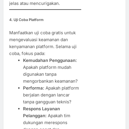
jelas atau mencurigakan.
4. Uji Coba Platform
Manfaatkan uji coba gratis untuk
mengevaluasi keamanan dan
kenyamanan platform. Selama uji
coba, fokus pada:
Kemudahan Penggunaan:
Apakah platform mudah
digunakan tanpa
mengorbankan keamanan?
Performa:
Apakah platform
berjalan dengan lancar
tanpa gangguan teknis?
Respons Layanan
Pelanggan:
Apakah tim
dukungan merespons