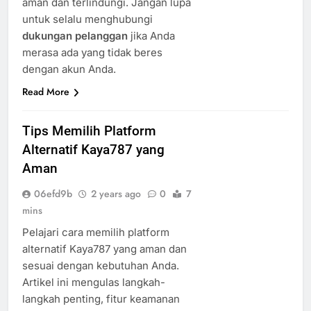
aman dan terlindungi. Jangan lupa
untuk selalu menghubungi
dukungan pelanggan
jika Anda
merasa ada yang tidak beres
dengan akun Anda.
Read More
Tips Memilih Platform
Alternatif Kaya787 yang
Aman
06efd9b
2 years ago
0
7
mins
Pelajari cara memilih platform
alternatif Kaya787 yang aman dan
sesuai dengan kebutuhan Anda.
Artikel ini mengulas langkah-
langkah penting, fitur keamanan