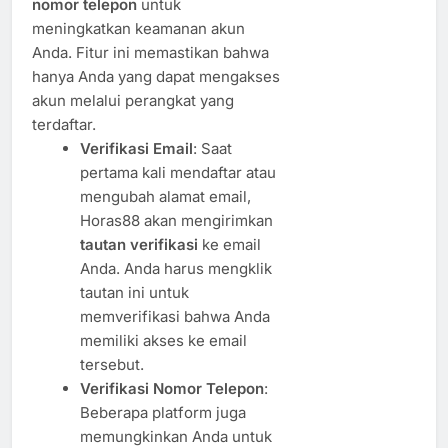
nomor telepon
untuk
meningkatkan keamanan akun
Anda. Fitur ini memastikan bahwa
hanya Anda yang dapat mengakses
akun melalui perangkat yang
terdaftar.
Verifikasi Email
: Saat
pertama kali mendaftar atau
mengubah alamat email,
Horas88 akan mengirimkan
tautan verifikasi
ke email
Anda. Anda harus mengklik
tautan ini untuk
memverifikasi bahwa Anda
memiliki akses ke email
tersebut.
Verifikasi Nomor Telepon
:
Beberapa platform juga
memungkinkan Anda untuk