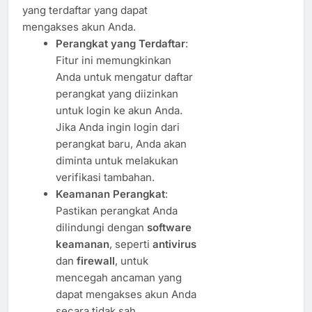
yang terdaftar yang dapat
mengakses akun Anda.
Perangkat yang Terdaftar
:
Fitur ini memungkinkan
Anda untuk mengatur daftar
perangkat yang diizinkan
untuk login ke akun Anda.
Jika Anda ingin login dari
perangkat baru, Anda akan
diminta untuk melakukan
verifikasi tambahan.
Keamanan Perangkat
:
Pastikan perangkat Anda
dilindungi dengan
software
keamanan
, seperti
antivirus
dan
firewall
, untuk
mencegah ancaman yang
dapat mengakses akun Anda
secara tidak sah.