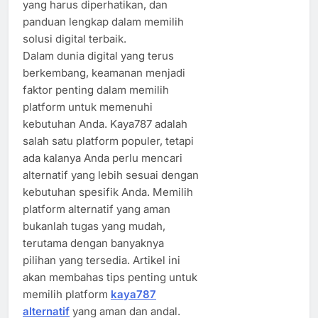
yang harus diperhatikan, dan
panduan lengkap dalam memilih
solusi digital terbaik.
Dalam dunia digital yang terus
berkembang, keamanan menjadi
faktor penting dalam memilih
platform untuk memenuhi
kebutuhan Anda. Kaya787 adalah
salah satu platform populer, tetapi
ada kalanya Anda perlu mencari
alternatif yang lebih sesuai dengan
kebutuhan spesifik Anda. Memilih
platform alternatif yang aman
bukanlah tugas yang mudah,
terutama dengan banyaknya
pilihan yang tersedia. Artikel ini
akan membahas tips penting untuk
memilih platform
kaya787
alternatif
yang aman dan andal.