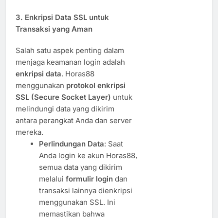
3.
Enkripsi Data SSL untuk
Transaksi yang Aman
Salah satu aspek penting dalam
menjaga keamanan login adalah
enkripsi data
. Horas88
menggunakan
protokol enkripsi
SSL (Secure Socket Layer)
untuk
melindungi data yang dikirim
antara perangkat Anda dan server
mereka.
Perlindungan Data
: Saat
Anda login ke akun Horas88,
semua data yang dikirim
melalui
formulir login
dan
transaksi lainnya dienkripsi
menggunakan SSL. Ini
memastikan bahwa