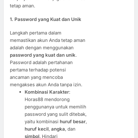
tetap aman.
1.
Password yang Kuat dan Unik
Langkah pertama dalam
memastikan akun Anda tetap aman
adalah dengan menggunakan
password yang kuat dan unik
.
Password adalah pertahanan
pertama terhadap potensi
ancaman yang mencoba
mengakses akun Anda tanpa izin.
Kombinasi Karakter
:
Horas88 mendorong
penggunanya untuk memilih
password yang sulit ditebak,
yaitu kombinasi
huruf besar
,
huruf kecil
,
angka
, dan
simbol
. Hindari