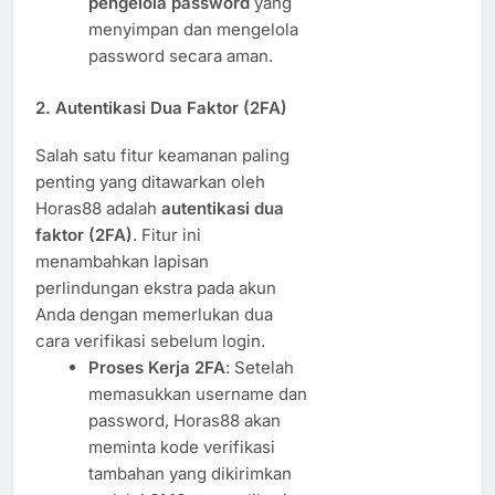
pengelola password
yang
menyimpan dan mengelola
password secara aman.
2.
Autentikasi Dua Faktor (2FA)
Salah satu fitur keamanan paling
penting yang ditawarkan oleh
Horas88 adalah
autentikasi dua
faktor (2FA)
. Fitur ini
menambahkan lapisan
perlindungan ekstra pada akun
Anda dengan memerlukan dua
cara verifikasi sebelum login.
Proses Kerja 2FA
: Setelah
memasukkan username dan
password, Horas88 akan
meminta kode verifikasi
tambahan yang dikirimkan