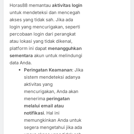
Horas88 memantau
aktivitas login
untuk mendeteksi dan mencegah
akses yang tidak sah. Jika ada
login yang mencurigakan, seperti
percobaan login dari perangkat
atau lokasi yang tidak dikenal,
platform ini dapat
menangguhkan
sementara
akun untuk melindungi
data Anda.
Peringatan Keamanan
: Jika
sistem mendeteksi adanya
aktivitas yang
mencurigakan, Anda akan
menerima
peringatan
melalui email atau
notifikasi
. Hal ini
memungkinkan Anda untuk
segera mengetahui jika ada