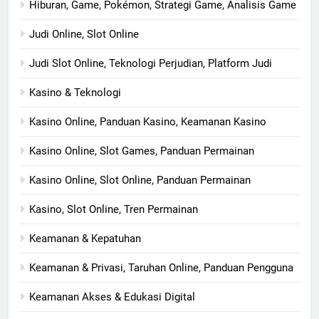
Hiburan, Game, Pokémon, Strategi Game, Analisis Game
Judi Online, Slot Online
Judi Slot Online, Teknologi Perjudian, Platform Judi
Kasino & Teknologi
Kasino Online, Panduan Kasino, Keamanan Kasino
Kasino Online, Slot Games, Panduan Permainan
Kasino Online, Slot Online, Panduan Permainan
Kasino, Slot Online, Tren Permainan
Keamanan & Kepatuhan
Keamanan & Privasi, Taruhan Online, Panduan Pengguna
Keamanan Akses & Edukasi Digital