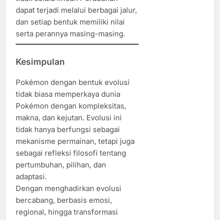
dapat terjadi melalui berbagai jalur,
dan setiap bentuk memiliki nilai
serta perannya masing-masing.
Kesimpulan
Pokémon dengan bentuk evolusi
tidak biasa memperkaya dunia
Pokémon dengan kompleksitas,
makna, dan kejutan. Evolusi ini
tidak hanya berfungsi sebagai
mekanisme permainan, tetapi juga
sebagai refleksi filosofi tentang
pertumbuhan, pilihan, dan
adaptasi.
Dengan menghadirkan evolusi
bercabang, berbasis emosi,
regional, hingga transformasi