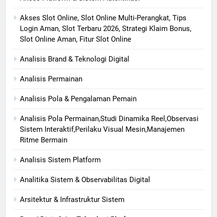
Akses Slot Online, Slot Online Multi-Perangkat, Tips
Login Aman, Slot Terbaru 2026, Strategi Klaim Bonus,
Slot Online Aman, Fitur Slot Online
Analisis Brand & Teknologi Digital
Analisis Permainan
Analisis Pola & Pengalaman Pemain
Analisis Pola Permainan,Studi Dinamika Reel,Observasi
Sistem Interaktif,Perilaku Visual Mesin,Manajemen
Ritme Bermain
Analisis Sistem Platform
Analitika Sistem & Observabilitas Digital
Arsitektur & Infrastruktur Sistem