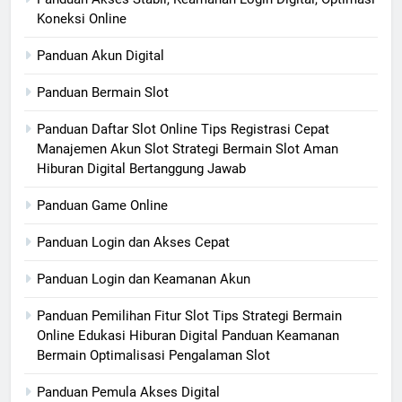
Koneksi Online
Panduan Akun Digital
Panduan Bermain Slot
Panduan Daftar Slot Online Tips Registrasi Cepat
Manajemen Akun Slot Strategi Bermain Slot Aman
Hiburan Digital Bertanggung Jawab
Panduan Game Online
Panduan Login dan Akses Cepat
Panduan Login dan Keamanan Akun
Panduan Pemilihan Fitur Slot Tips Strategi Bermain
Online Edukasi Hiburan Digital Panduan Keamanan
Bermain Optimalisasi Pengalaman Slot
Panduan Pemula Akses Digital