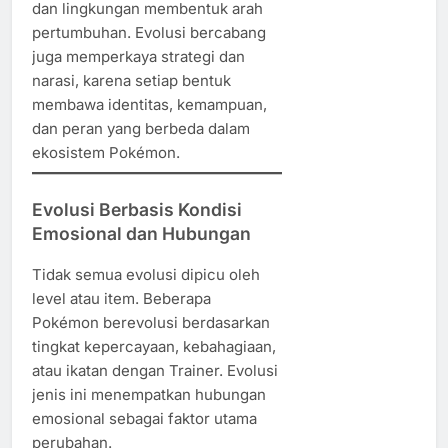
dan lingkungan membentuk arah
pertumbuhan. Evolusi bercabang
juga memperkaya strategi dan
narasi, karena setiap bentuk
membawa identitas, kemampuan,
dan peran yang berbeda dalam
ekosistem Pokémon.
Evolusi Berbasis Kondisi
Emosional dan Hubungan
Tidak semua evolusi dipicu oleh
level atau item. Beberapa
Pokémon berevolusi berdasarkan
tingkat kepercayaan, kebahagiaan,
atau ikatan dengan Trainer. Evolusi
jenis ini menempatkan hubungan
emosional sebagai faktor utama
perubahan.