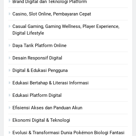
Brand Digital dan Teknologi Platform
Casino, Slot Online, Pembayaran Cepat
Casual Gaming, Gaming Wellness, Player Experience,
Digital Lifestyle
Daya Tarik Platform Online
Desain Responsif Digital
Digital & Edukasi Pengguna
Edukasi Bertahap & Literasi Informasi
Edukasi Platform Digital
Efisiensi Akses dan Panduan Akun
Ekonomi Digital & Teknologi
Evolusi & Transformasi Dunia Pokémon Biologi Fantasi