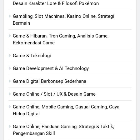
Desain Karakter Lore & Filosofi Pokémon
Gambling, Slot Machines, Kasino Online, Strategi
Bermain
Game & Hiburan, Tren Gaming, Analisis Game,
Rekomendasi Game
Game & Teknologi
Game Development & AI Technology
Game Digital Berkonsep Sederhana
Game Online / Slot / UX & Desain Game
Game Online, Mobile Gaming, Casual Gaming, Gaya
Hidup Digital
Game Online, Panduan Gaming, Strategi & Taktik,
Pengembangan Skill