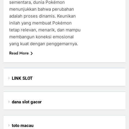
sementara, dunia Pokémon
menunjukkan bahwa perubahan
adalah proses dinamis. Keunikan
inilah yang membuat Pokémon
tetap relevan, menarik, dan mampu
membangun koneksi emosional
yang kuat dengan penggemarnya.
Read More
LINK SLOT
dana slot gacor
toto macau