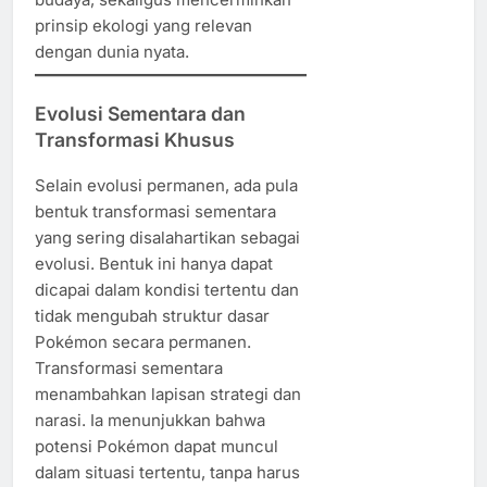
prinsip ekologi yang relevan
dengan dunia nyata.
Evolusi Sementara dan
Transformasi Khusus
Selain evolusi permanen, ada pula
bentuk transformasi sementara
yang sering disalahartikan sebagai
evolusi. Bentuk ini hanya dapat
dicapai dalam kondisi tertentu dan
tidak mengubah struktur dasar
Pokémon secara permanen.
Transformasi sementara
menambahkan lapisan strategi dan
narasi. Ia menunjukkan bahwa
potensi Pokémon dapat muncul
dalam situasi tertentu, tanpa harus