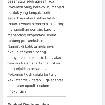
besar atau lebih agresif, ada
Pokémon yang berevolusi menjadi
bentuk yang tampak lebih
sederhana atau bahkan lebih
rapuh. Evolusi semacam ini sering
mengejutkan pemain, karena
menantang ekspektasi umum
tentang pertumbuhan.
Namun, di balik tampilannya,
evolusi tersebut sering
menyimpan makna simbolis atau
fungsi strategis tertentu. Hal ini
menunjukkan bahwa evolusi
Pokémon tidak selalu tentang
kekuatan fisik, tetapi juga adaptasi
dan peran spesifik dalam
lingkungan.
Evolusi Regional dan