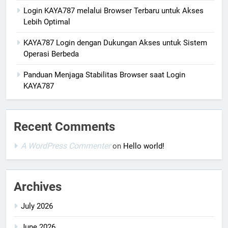
Login KAYA787 melalui Browser Terbaru untuk Akses
Lebih Optimal
KAYA787 Login dengan Dukungan Akses untuk Sistem
Operasi Berbeda
Panduan Menjaga Stabilitas Browser saat Login
KAYA787
Recent Comments
A WordPress Commenter
on
Hello world!
Archives
July 2026
June 2026