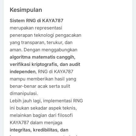
Kesimpulan
Sistem RNG di KAYA787
merupakan representasi
penerapan teknologi pengacakan
yang transparan, terukur, dan
aman. Dengan menggabungkan
algoritma matematis canggih,
verifikasi kriptografis, dan audit
independen
, RNG di KAYA787
mampu memberikan hasil yang
benar-benar acak serta sulit
dimanipulasi.
Lebih jauh lagi, implementasi RNG
ini bukan sekadar aspek teknis,
melainkan bagian dari filosofi
KAYA787 dalam menjaga
integritas, kredibilitas, dan