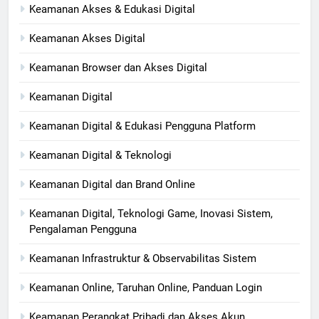
Keamanan Akses & Edukasi Digital
Keamanan Akses Digital
Keamanan Browser dan Akses Digital
Keamanan Digital
Keamanan Digital & Edukasi Pengguna Platform
Keamanan Digital & Teknologi
Keamanan Digital dan Brand Online
Keamanan Digital, Teknologi Game, Inovasi Sistem,
Pengalaman Pengguna
Keamanan Infrastruktur & Observabilitas Sistem
Keamanan Online, Taruhan Online, Panduan Login
Keamanan Perangkat Pribadi dan Akses Akun