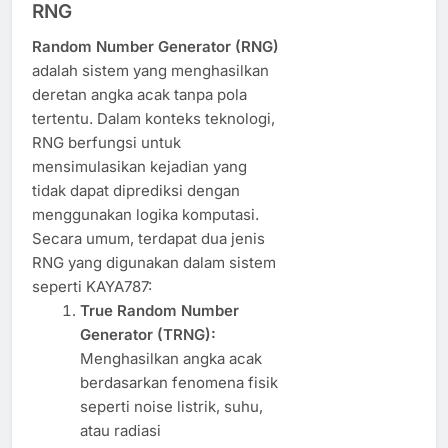
RNG
Random Number Generator (RNG)
adalah sistem yang menghasilkan
deretan angka acak tanpa pola
tertentu. Dalam konteks teknologi,
RNG berfungsi untuk
mensimulasikan kejadian yang
tidak dapat diprediksi dengan
menggunakan logika komputasi.
Secara umum, terdapat dua jenis
RNG yang digunakan dalam sistem
seperti KAYA787:
True Random Number
Generator (TRNG):
Menghasilkan angka acak
berdasarkan fenomena fisik
seperti noise listrik, suhu,
atau radiasi