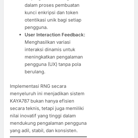
dalam proses pembuatan
kunci enkripsi dan token
otentikasi unik bagi setiap
pengguna.
User Interaction Feedback:
Menghasilkan variasi
interaksi dinamis untuk
meningkatkan pengalaman
pengguna (UX) tanpa pola
berulang.
Implementasi RNG secara
menyeluruh ini menjadikan sistem
KAYA787 bukan hanya efisien
secara teknis, tetapi juga memiliki
nilai inovatif yang tinggi dalam
mendukung pengalaman pengguna
yang adil, stabil, dan konsisten.