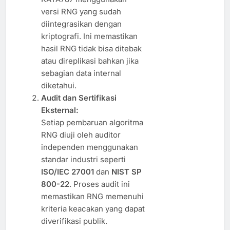
versi RNG yang sudah
diintegrasikan dengan
kriptografi. Ini memastikan
hasil RNG tidak bisa ditebak
atau direplikasi bahkan jika
sebagian data internal
diketahui.
Audit dan Sertifikasi
Eksternal:
Setiap pembaruan algoritma
RNG diuji oleh auditor
independen menggunakan
standar industri seperti
ISO/IEC 27001
dan
NIST SP
800-22
. Proses audit ini
memastikan RNG memenuhi
kriteria keacakan yang dapat
diverifikasi publik.