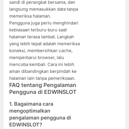
sandi di perangkat bersama, dan
langsung memasukkan data tanpa
memeriksa halaman.
Pengguna juga perlu menghindari
kebiasaan terburu-buru saat
halaman terasa lambat. Langkah
yang lebih tepat adalah memeriksa
koneksi, membersihkan cache,
memperbarui browser, lalu
mencoba kembali. Cara ini lebih
aman dibandingkan berpindah ke
halaman lain tanpa pemeriksaan.
FAQ tentang Pengalaman
Pengguna di EDWINSLOT
1. Bagaimana cara
mengoptimalkan
pengalaman pengguna di
EDWINSLOT?