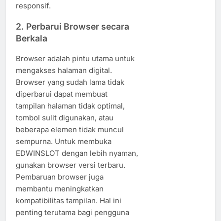
responsif.
2. Perbarui Browser secara
Berkala
Browser adalah pintu utama untuk
mengakses halaman digital.
Browser yang sudah lama tidak
diperbarui dapat membuat
tampilan halaman tidak optimal,
tombol sulit digunakan, atau
beberapa elemen tidak muncul
sempurna. Untuk membuka
EDWINSLOT dengan lebih nyaman,
gunakan browser versi terbaru.
Pembaruan browser juga
membantu meningkatkan
kompatibilitas tampilan. Hal ini
penting terutama bagi pengguna