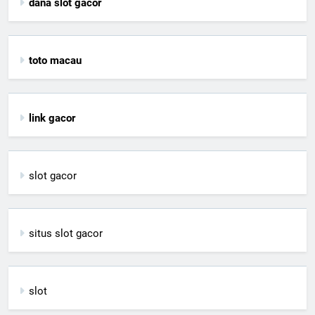
dana slot gacor
toto macau
link gacor
slot gacor
situs slot gacor
slot