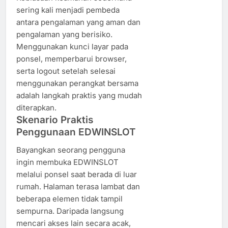
sering kali menjadi pembeda
antara pengalaman yang aman dan
pengalaman yang berisiko.
Menggunakan kunci layar pada
ponsel, memperbarui browser,
serta logout setelah selesai
menggunakan perangkat bersama
adalah langkah praktis yang mudah
diterapkan.
Skenario Praktis
Penggunaan EDWINSLOT
Bayangkan seorang pengguna
ingin membuka EDWINSLOT
melalui ponsel saat berada di luar
rumah. Halaman terasa lambat dan
beberapa elemen tidak tampil
sempurna. Daripada langsung
mencari akses lain secara acak,