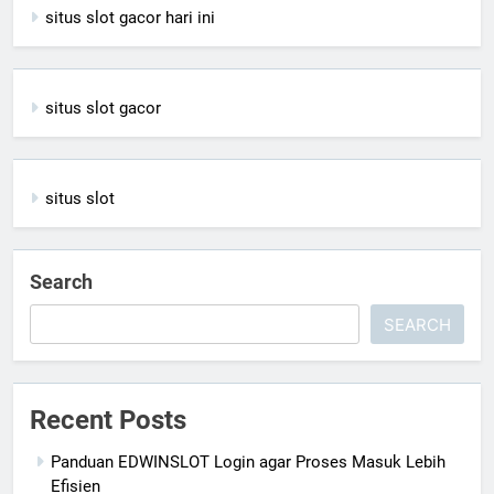
situs slot gacor hari ini
situs slot gacor
situs slot
Search
SEARCH
Recent Posts
Panduan EDWINSLOT Login agar Proses Masuk Lebih
Efisien