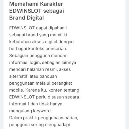
Memahami Karakter
EDWINSLOT sebagai
Brand Digital
EDWINSLOT dapat dipahami
sebagai brand yang memiliki
kebutuhan akses digital dengan
berbagai konteks pencarian.
Sebagian pengguna mencari
informasi login, sebagian lainnya
mencari halaman resmi, akses
alternatif, atau panduan
penggunaan melalui perangkat
mobile. Karena itu, konten tentang
EDWINSLOT perlu disusun secara
informatif dan tidak hanya
mengulang keyword.
Dalam praktik penggunaan harian,
pengguna sering menghadapi