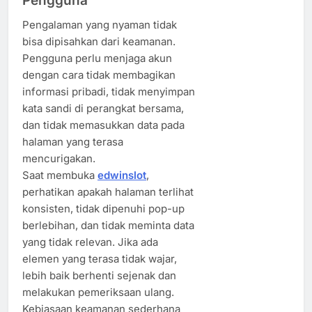
Pengguna
Pengalaman yang nyaman tidak
bisa dipisahkan dari keamanan.
Pengguna perlu menjaga akun
dengan cara tidak membagikan
informasi pribadi, tidak menyimpan
kata sandi di perangkat bersama,
dan tidak memasukkan data pada
halaman yang terasa
mencurigakan.
Saat membuka
edwinslot
,
perhatikan apakah halaman terlihat
konsisten, tidak dipenuhi pop-up
berlebihan, dan tidak meminta data
yang tidak relevan. Jika ada
elemen yang terasa tidak wajar,
lebih baik berhenti sejenak dan
melakukan pemeriksaan ulang.
Kebiasaan keamanan sederhana