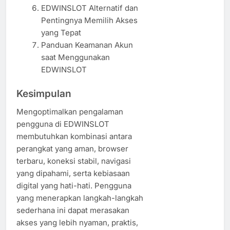
EDWINSLOT Alternatif dan
Pentingnya Memilih Akses
yang Tepat
Panduan Keamanan Akun
saat Menggunakan
EDWINSLOT
Kesimpulan
Mengoptimalkan pengalaman
pengguna di EDWINSLOT
membutuhkan kombinasi antara
perangkat yang aman, browser
terbaru, koneksi stabil, navigasi
yang dipahami, serta kebiasaan
digital yang hati-hati. Pengguna
yang menerapkan langkah-langkah
sederhana ini dapat merasakan
akses yang lebih nyaman, praktis,