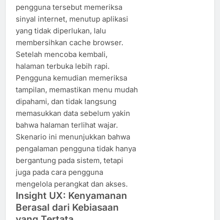
pengguna tersebut memeriksa
sinyal internet, menutup aplikasi
yang tidak diperlukan, lalu
membersihkan cache browser.
Setelah mencoba kembali,
halaman terbuka lebih rapi.
Pengguna kemudian memeriksa
tampilan, memastikan menu mudah
dipahami, dan tidak langsung
memasukkan data sebelum yakin
bahwa halaman terlihat wajar.
Skenario ini menunjukkan bahwa
pengalaman pengguna tidak hanya
bergantung pada sistem, tetapi
juga pada cara pengguna
mengelola perangkat dan akses.
Insight UX: Kenyamanan
Berasal dari Kebiasaan
yang Tertata