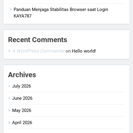
Panduan Menjaga Stabilitas Browser saat Login
KAYA787
Recent Comments
A WordPress Commenter
on
Hello world!
Archives
July 2026
June 2026
May 2026
April 2026