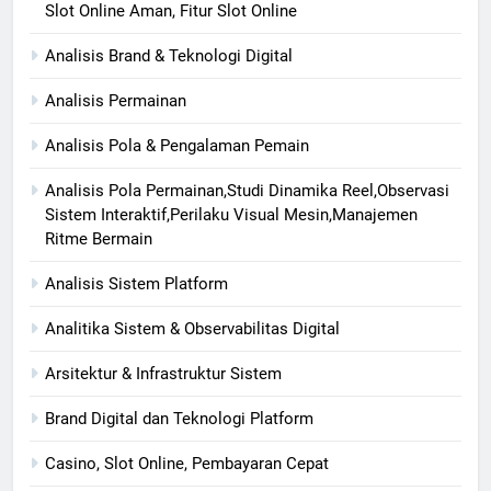
Slot Online Aman, Fitur Slot Online
Analisis Brand & Teknologi Digital
Analisis Permainan
Analisis Pola & Pengalaman Pemain
Analisis Pola Permainan,Studi Dinamika Reel,Observasi
Sistem Interaktif,Perilaku Visual Mesin,Manajemen
Ritme Bermain
Analisis Sistem Platform
Analitika Sistem & Observabilitas Digital
Arsitektur & Infrastruktur Sistem
Brand Digital dan Teknologi Platform
Casino, Slot Online, Pembayaran Cepat