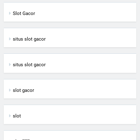
Slot Gacor
situs slot gacor
situs slot gacor
slot gacor
slot