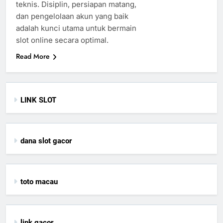
teknis. Disiplin, persiapan matang,
dan pengelolaan akun yang baik
adalah kunci utama untuk bermain
slot online secara optimal.
Read More
LINK SLOT
dana slot gacor
toto macau
link gacor