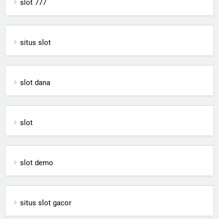
slot 777
situs slot
slot dana
slot
slot demo
situs slot gacor