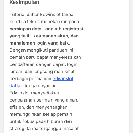
Kesimpulan
Tutorial daftar Edwinslot tanpa
kendala teknis menekankan pada
persiapan data, langkah registrasi
yang teliti, keamanan akun, dan
manajemen login yang baik
.
Dengan mengikuti panduan ini,
pemain baru dapat menyelesaikan
pendaftaran dengan cepat, login
lancar, dan langsung menikmati
berbagai permainan
edwinslot
daftar
dengan nyaman.
Edwinslot menyediakan
pengalaman bermain yang aman,
efisien, dan menyenangkan,
memungkinkan setiap pemain
untuk fokus pada hiburan dan
strategi tanpa terganggu masalah