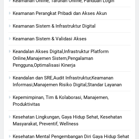
Keamanan Online, Taruhan Online, Panduan Login
Keamanan Perangkat Pribadi dan Akses Akun
Keamanan Sistem & Infrastruktur Digital
Keamanan Sistem & Validasi Akses
Keandalan Akses Digital,Infrastruktur Platform
Online,Manajemen Sistem,Pengalaman
Pengguna,Optimalisasi Kinerja
Keandalan dan SRE,Audit Infrastruktur,Keamanan
Informasi,Manajemen Risiko Digital,Standar Layanan
Kepemimpinan, Tim & Kolaborasi, Manajemen,
Produktivitas
Kesehatan Lingkungan, Gaya Hidup Sehat, Kesehatan
Masyarakat, Preventif, Wellness
Kesehatan Mental Pengembangan Diri Gaya Hidup Sehat