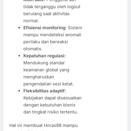
tidak terganggu oleh logout
berulang saat aktivitas
normal.
Efisiensi monitoring:
Sistem
mampu mendeteksi anomali
perilaku dan bereaksi
otomatis.
Kepatuhan regulasi:
Mendukung standar
keamanan global yang
mengharuskan
pengendalian sesi ketat.
Fleksibilitas adaptif:
Kebijakan dapat disesuaikan
dengan kebutuhan bisnis
dan tingkat risiko tertentu.
Hal ini membuat Horas88 mampu