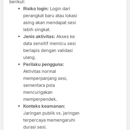
berikut:
Risiko login:
Login dari
perangkat baru atau lokasi
asing akan mendapat sesi
lebih singkat.
Jenis aktivitas:
Akses ke
data sensitif memicu sesi
berlapis dengan validasi
ulang.
Perilaku pengguna:
Aktivitas normal
memperpanjang sesi,
sementara pola
mencurigakan
memperpendek.
Konteks keamanan:
Jaringan publik vs. jaringan
terpercaya memengaruhi
durasi sesi.