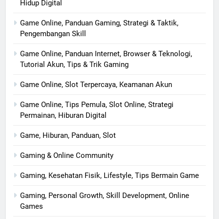
Hidup Digital
Game Online, Panduan Gaming, Strategi & Taktik,
Pengembangan Skill
Game Online, Panduan Internet, Browser & Teknologi,
Tutorial Akun, Tips & Trik Gaming
Game Online, Slot Terpercaya, Keamanan Akun
Game Online, Tips Pemula, Slot Online, Strategi
Permainan, Hiburan Digital
Game, Hiburan, Panduan, Slot
Gaming & Online Community
Gaming, Kesehatan Fisik, Lifestyle, Tips Bermain Game
Gaming, Personal Growth, Skill Development, Online
Games