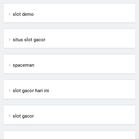
slot demo
situs slot gacor
spaceman
slot gacor hari ini
slot gacor