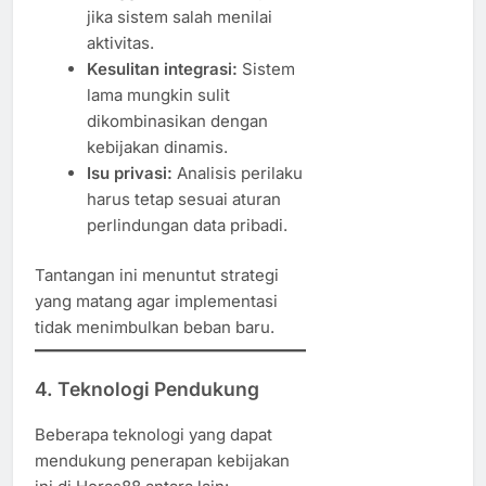
jika sistem salah menilai
aktivitas.
Kesulitan integrasi:
Sistem
lama mungkin sulit
dikombinasikan dengan
kebijakan dinamis.
Isu privasi:
Analisis perilaku
harus tetap sesuai aturan
perlindungan data pribadi.
Tantangan ini menuntut strategi
yang matang agar implementasi
tidak menimbulkan beban baru.
4. Teknologi Pendukung
Beberapa teknologi yang dapat
mendukung penerapan kebijakan