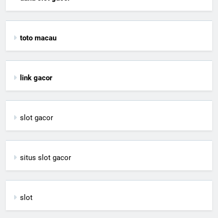
toto macau
link gacor
slot gacor
situs slot gacor
slot