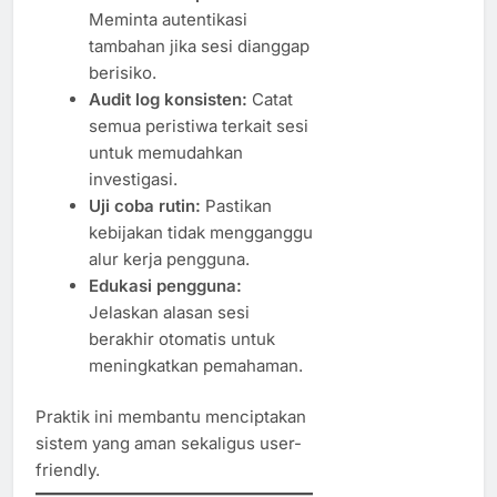
Meminta autentikasi
tambahan jika sesi dianggap
berisiko.
Audit log konsisten:
Catat
semua peristiwa terkait sesi
untuk memudahkan
investigasi.
Uji coba rutin:
Pastikan
kebijakan tidak mengganggu
alur kerja pengguna.
Edukasi pengguna:
Jelaskan alasan sesi
berakhir otomatis untuk
meningkatkan pemahaman.
Praktik ini membantu menciptakan
sistem yang aman sekaligus user-
friendly.