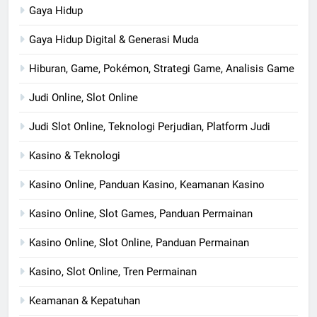
Gaya Hidup
Gaya Hidup Digital & Generasi Muda
Hiburan, Game, Pokémon, Strategi Game, Analisis Game
Judi Online, Slot Online
Judi Slot Online, Teknologi Perjudian, Platform Judi
Kasino & Teknologi
Kasino Online, Panduan Kasino, Keamanan Kasino
Kasino Online, Slot Games, Panduan Permainan
Kasino Online, Slot Online, Panduan Permainan
Kasino, Slot Online, Tren Permainan
Keamanan & Kepatuhan