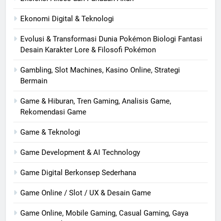
Ekonomi Digital & Teknologi
Evolusi & Transformasi Dunia Pokémon Biologi Fantasi
Desain Karakter Lore & Filosofi Pokémon
Gambling, Slot Machines, Kasino Online, Strategi
Bermain
Game & Hiburan, Tren Gaming, Analisis Game,
Rekomendasi Game
Game & Teknologi
Game Development & AI Technology
Game Digital Berkonsep Sederhana
Game Online / Slot / UX & Desain Game
Game Online, Mobile Gaming, Casual Gaming, Gaya