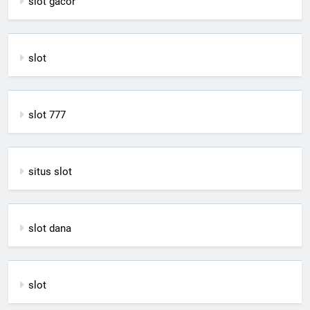
slot gacor
slot
slot 777
situs slot
slot dana
slot