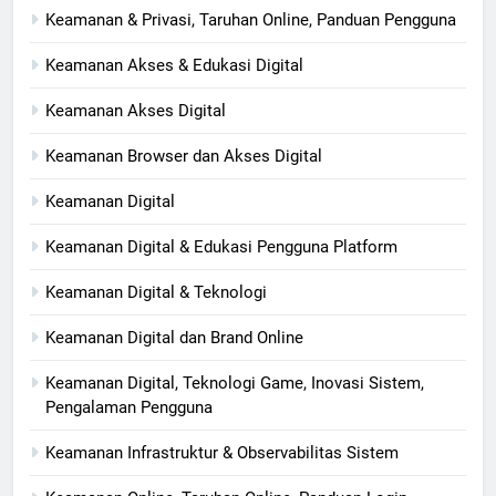
Keamanan & Privasi, Taruhan Online, Panduan Pengguna
Keamanan Akses & Edukasi Digital
Keamanan Akses Digital
Keamanan Browser dan Akses Digital
Keamanan Digital
Keamanan Digital & Edukasi Pengguna Platform
Keamanan Digital & Teknologi
Keamanan Digital dan Brand Online
Keamanan Digital, Teknologi Game, Inovasi Sistem,
Pengalaman Pengguna
Keamanan Infrastruktur & Observabilitas Sistem