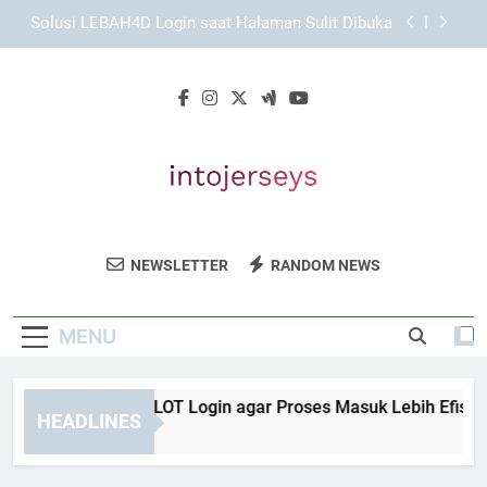
Skip
Login KAYA787 melalui Browser Terbaru untuk
to
Akses Lebih Optimal
content
KAYA787 Login dengan Dukungan Akses untuk
Sistem Operasi Berbeda
Panduan EDWINSLOT Login agar Proses Masuk
Lebih Efisien
Solusi LEBAH4D Login saat Halaman Sulit Dibuka
Login KAYA787 melalui Browser Terbaru untuk
Akses Lebih Optimal
Into Jerseys
Dapatkan Jersey Olahraga Berkualitas Dan
KAYA787 Login dengan Dukungan Akses untuk
NEWSLETTER
RANDOM NEWS
Sistem Operasi Berbeda
Merchandise Favorit Anda Di Into Jerseys.
MENU
anduan EDWINSLOT Login agar Proses Masuk Lebih Efisien
HEADLINES
Weeks Ago