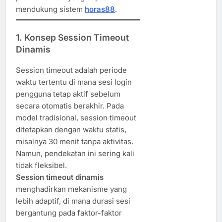
mendukung sistem
horas88
.
1. Konsep Session Timeout
Dinamis
Session timeout adalah periode
waktu tertentu di mana sesi login
pengguna tetap aktif sebelum
secara otomatis berakhir. Pada
model tradisional, session timeout
ditetapkan dengan waktu statis,
misalnya 30 menit tanpa aktivitas.
Namun, pendekatan ini sering kali
tidak fleksibel.
Session timeout dinamis
menghadirkan mekanisme yang
lebih adaptif, di mana durasi sesi
bergantung pada faktor-faktor