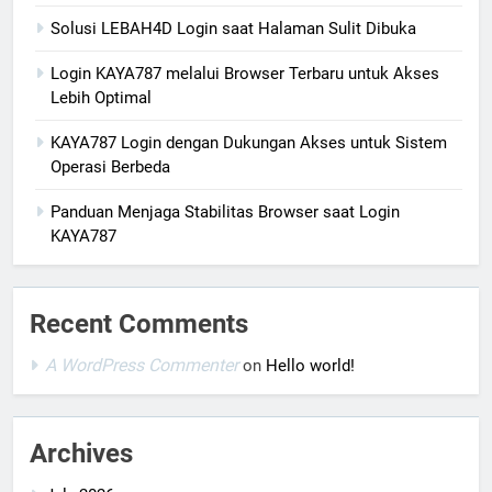
Solusi LEBAH4D Login saat Halaman Sulit Dibuka
Login KAYA787 melalui Browser Terbaru untuk Akses
Lebih Optimal
KAYA787 Login dengan Dukungan Akses untuk Sistem
Operasi Berbeda
Panduan Menjaga Stabilitas Browser saat Login
KAYA787
Recent Comments
A WordPress Commenter
on
Hello world!
Archives