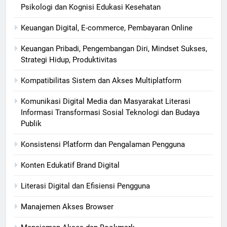
Psikologi dan Kognisi Edukasi Kesehatan
Keuangan Digital, E-commerce, Pembayaran Online
Keuangan Pribadi, Pengembangan Diri, Mindset Sukses,
Strategi Hidup, Produktivitas
Kompatibilitas Sistem dan Akses Multiplatform
Komunikasi Digital Media dan Masyarakat Literasi
Informasi Transformasi Sosial Teknologi dan Budaya
Publik
Konsistensi Platform dan Pengalaman Pengguna
Konten Edukatif Brand Digital
Literasi Digital dan Efisiensi Pengguna
Manajemen Akses Browser