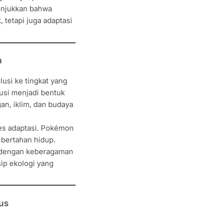
nunjukkan bahwa
 tetapi juga adaptasi
n
si ke tingkat yang
usi menjadi bentuk
an, iklim, dan budaya
es adaptasi. Pokémon
 bertahan hidup.
 dengan keberagaman
ip ekologi yang
us