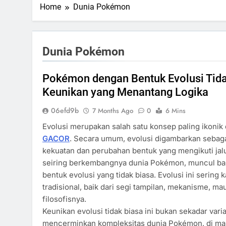
Home
Dunia Pokémon
Dunia Pokémon
Pokémon dengan Bentuk Evolusi Tida
Keunikan yang Menantang Logika
06efd9b
7 Months Ago
0
6 Mins
Evolusi merupakan salah satu konsep paling ikonik
GACOR
. Secara umum, evolusi digambarkan sebag
kekuatan dan perubahan bentuk yang mengikuti jalu
seiring berkembangnya dunia Pokémon, muncul ba
bentuk evolusi yang tidak biasa. Evolusi ini sering 
tradisional, baik dari segi tampilan, mekanisme, m
filosofisnya.
Keunikan evolusi tidak biasa ini bukan sekadar varias
mencerminkan kompleksitas dunia Pokémon, di m