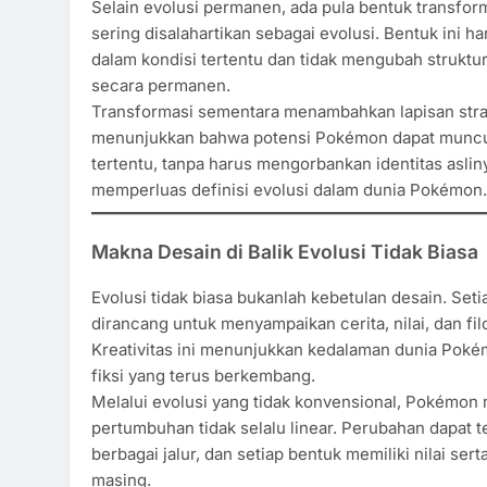
Selain evolusi permanen, ada pula bentuk transfo
sering disalahartikan sebagai evolusi. Bentuk ini h
dalam kondisi tertentu dan tidak mengubah strukt
secara permanen.
Transformasi sementara menambahkan lapisan strate
menunjukkan bahwa potensi Pokémon dapat muncul
tertentu, tanpa harus mengorbankan identitas aslin
memperluas definisi evolusi dalam dunia Pokémon.
Makna Desain di Balik Evolusi Tidak Biasa
Evolusi tidak biasa bukanlah kebetulan desain. Set
dirancang untuk menyampaikan cerita, nilai, dan filo
Kreativitas ini menunjukkan kedalaman dunia Poké
fiksi yang terus berkembang.
Melalui evolusi yang tidak konvensional, Pokémo
pertumbuhan tidak selalu linear. Perubahan dapat te
berbagai jalur, dan setiap bentuk memiliki nilai se
masing.