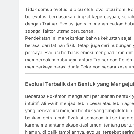
Tidak semua evolusi dipicu oleh level atau item. 
berevolusi berdasarkan tingkat kepercayaan, kebaha
dengan Trainer. Evolusi jenis ini menempatkan hu
sebagai faktor utama perubahan.
Pendekatan ini menekankan bahwa kekuatan sejati
berasal dari latihan fisik, tetapi juga dari hubungan
percaya. Evolusi berbasis emosi menghadirkan di
memperdalam hubungan antara Trainer dan Pokémo
memperkaya narasi dunia Pokémon secara keselur
Evolusi Terbalik dan Bentuk yang Mengeju
Beberapa Pokémon mengalami perubahan bentuk ya
intuitif. Alih-alih menjadi lebih besar atau lebih ag
yang berevolusi menjadi bentuk yang tampak lebih
bahkan lebih rapuh. Evolusi semacam ini sering m
karena menantang ekspektasi umum tentang pert
Namun, di balik tampilannya, evolusi tersebut ser