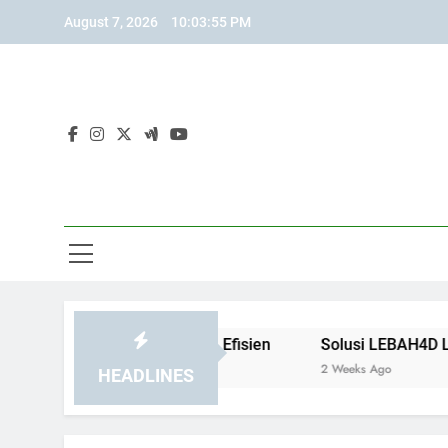
Skip
August 7, 2026
10:03:56 PM
to
content
Int
Dapatkan J
oses Masuk Lebih Efisien
Solusi LEBAH4D Login saat H
2 Weeks Ago
HEADLINES