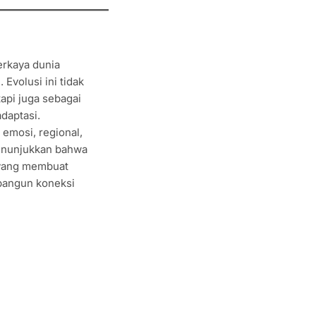
rkaya dunia
Evolusi ini tidak
api juga sebagai
adaptasi.
emosi, regional,
enunjukkan bahwa
 yang membuat
bangun koneksi