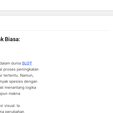
k Biasa:
 dalam dunia
SLOT
ai proses peningkatan
r tertentu. Namun,
nyak spesies dengan
kali menantang logika
aupun makna
i visual. Ia
ana perubahan