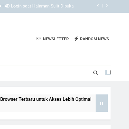
AH4D Login saat Halaman Sulit Dibuka
er Terbaru untuk Akses Lebih Optimal
 Akses untuk Sistem Operasi Berbeda
NEWSLETTER
RANDOM NEWS
gin agar Proses Masuk Lebih Efisien
AH4D Login saat Halaman Sulit Dibuka
nto Jerseys.
er Terbaru untuk Akses Lebih Optimal
 Akses untuk Sistem Operasi Berbeda
rbaru untuk Akses Lebih Optimal
KAYA787 Login dengan
3 Weeks Ago