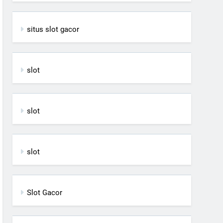
situs slot gacor
slot
slot
slot
Slot Gacor