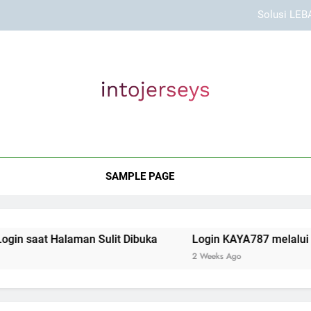
Solusi LEB
Login KAYA787 melalui Brows
KAYA787 Login dengan Dukungan
Panduan EDWINSLOT Lo
o Jerseys
Solusi LEB
ersey Olahraga Berkualitas Dan Merchandise Favorit Anda Di I
Login KAYA787 melalui Brows
SAMPLE PAGE
KAYA787 Login dengan Dukungan
alaman Sulit Dibuka
Login KAYA787 melalui Browser Te
2 Weeks Ago