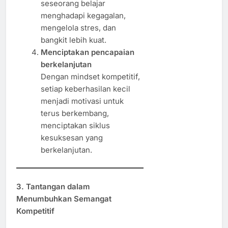
seseorang belajar
menghadapi kegagalan,
mengelola stres, dan
bangkit lebih kuat.
Menciptakan pencapaian
berkelanjutan
Dengan mindset kompetitif,
setiap keberhasilan kecil
menjadi motivasi untuk
terus berkembang,
menciptakan siklus
kesuksesan yang
berkelanjutan.
3. Tantangan dalam
Menumbuhkan Semangat
Kompetitif