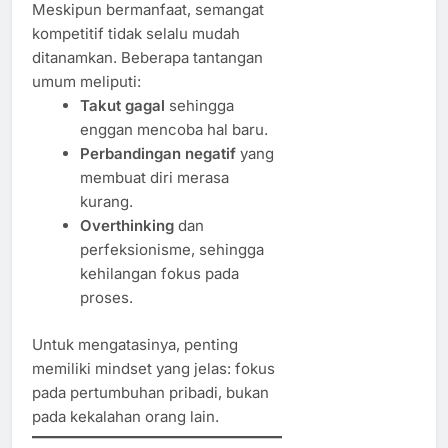
Meskipun bermanfaat, semangat
kompetitif tidak selalu mudah
ditanamkan. Beberapa tantangan
umum meliputi:
Takut gagal
sehingga
enggan mencoba hal baru.
Perbandingan negatif
yang
membuat diri merasa
kurang.
Overthinking
dan
perfeksionisme, sehingga
kehilangan fokus pada
proses.
Untuk mengatasinya, penting
memiliki mindset yang jelas: fokus
pada pertumbuhan pribadi, bukan
pada kekalahan orang lain.