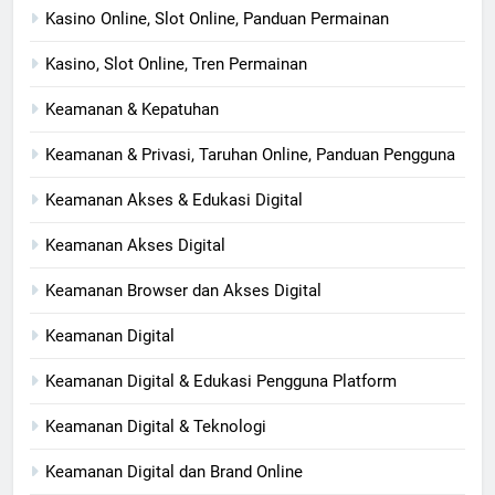
Kasino Online, Slot Online, Panduan Permainan
Kasino, Slot Online, Tren Permainan
Keamanan & Kepatuhan
Keamanan & Privasi, Taruhan Online, Panduan Pengguna
Keamanan Akses & Edukasi Digital
Keamanan Akses Digital
Keamanan Browser dan Akses Digital
Keamanan Digital
Keamanan Digital & Edukasi Pengguna Platform
Keamanan Digital & Teknologi
Keamanan Digital dan Brand Online