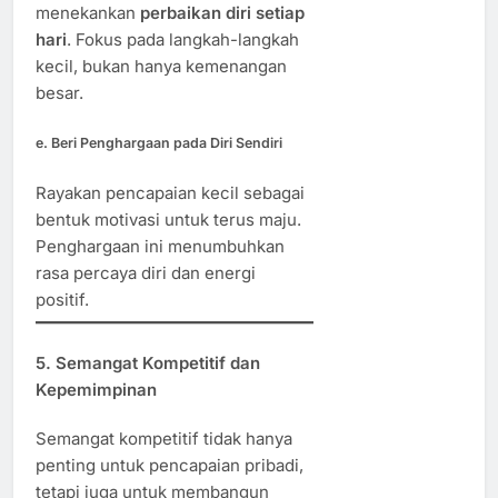
menekankan
perbaikan diri setiap
hari
. Fokus pada langkah-langkah
kecil, bukan hanya kemenangan
besar.
e. Beri Penghargaan pada Diri Sendiri
Rayakan pencapaian kecil sebagai
bentuk motivasi untuk terus maju.
Penghargaan ini menumbuhkan
rasa percaya diri dan energi
positif.
5. Semangat Kompetitif dan
Kepemimpinan
Semangat kompetitif tidak hanya
penting untuk pencapaian pribadi,
tetapi juga untuk membangun