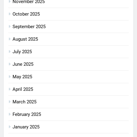
November 2025
October 2025
September 2025
August 2025
July 2025
June 2025
May 2025
April 2025
March 2025
February 2025
January 2025