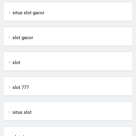
situs slot gacor
slot gacor
slot
slot 777
situs slot