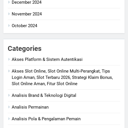
December 2024
November 2024
October 2024
Categories
Akses Platform & Sistem Autentikasi
Akses Slot Online, Slot Online Multi-Perangkat, Tips
Login Aman, Slot Terbaru 2026, Strategi Klaim Bonus,
Slot Online Aman, Fitur Slot Online
Analisis Brand & Teknologi Digital
Analisis Permainan
Analisis Pola & Pengalaman Pemain