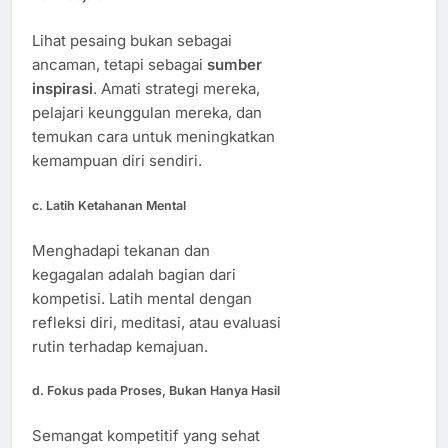
Lihat pesaing bukan sebagai
ancaman, tetapi sebagai
sumber
inspirasi
. Amati strategi mereka,
pelajari keunggulan mereka, dan
temukan cara untuk meningkatkan
kemampuan diri sendiri.
c. Latih Ketahanan Mental
Menghadapi tekanan dan
kegagalan adalah bagian dari
kompetisi. Latih mental dengan
refleksi diri, meditasi, atau evaluasi
rutin terhadap kemajuan.
d. Fokus pada Proses, Bukan Hanya Hasil
Semangat kompetitif yang sehat