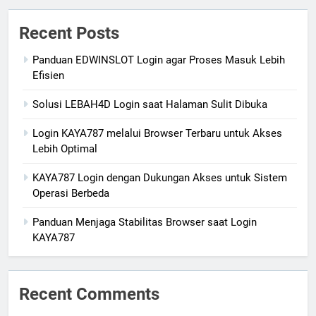
Recent Posts
Panduan EDWINSLOT Login agar Proses Masuk Lebih
Efisien
Solusi LEBAH4D Login saat Halaman Sulit Dibuka
Login KAYA787 melalui Browser Terbaru untuk Akses
Lebih Optimal
KAYA787 Login dengan Dukungan Akses untuk Sistem
Operasi Berbeda
Panduan Menjaga Stabilitas Browser saat Login
KAYA787
Recent Comments