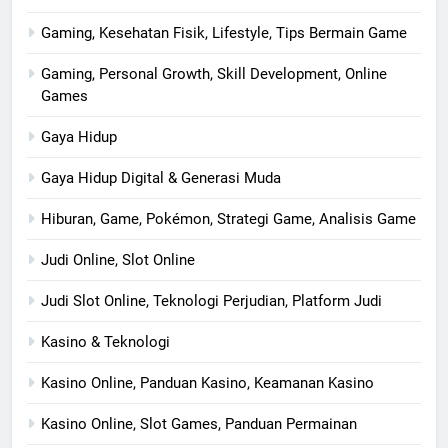
Gaming, Kesehatan Fisik, Lifestyle, Tips Bermain Game
Gaming, Personal Growth, Skill Development, Online
Games
Gaya Hidup
Gaya Hidup Digital & Generasi Muda
Hiburan, Game, Pokémon, Strategi Game, Analisis Game
Judi Online, Slot Online
Judi Slot Online, Teknologi Perjudian, Platform Judi
Kasino & Teknologi
Kasino Online, Panduan Kasino, Keamanan Kasino
Kasino Online, Slot Games, Panduan Permainan