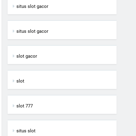
situs slot gacor
situs slot gacor
slot gacor
slot
slot 777
situs slot