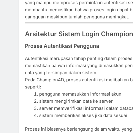
yang mampu memproses permintaan autentikasi sec
membantu memastikan bahwa proses login dapat b
gangguan meskipun jumlah pengguna meningkat.
Arsitektur Sistem Login Champio
Proses Autentikasi Pengguna
Autentikasi merupakan tahap penting dalam proses 
memastikan bahwa informasi yang dimasukkan pen
data yang tersimpan dalam sistem.
Pada Champion4D, proses autentikasi melibatkan 
seperti:
pengguna memasukkan informasi akun
sistem mengirimkan data ke server
server memverifikasi informasi dalam datab
sistem memberikan akses jika data sesuai
Proses ini biasanya berlangsung dalam waktu yang 