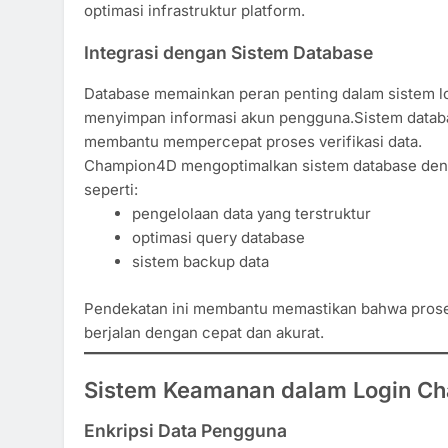
optimasi infrastruktur platform.
Integrasi dengan Sistem Database
Database memainkan peran penting dalam sistem l
menyimpan informasi akun pengguna.Sistem databa
membantu mempercepat proses verifikasi data.
Champion4D mengoptimalkan sistem database den
seperti:
pengelolaan data yang terstruktur
optimasi query database
sistem backup data
Pendekatan ini membantu memastikan bahwa proses
berjalan dengan cepat dan akurat.
Sistem Keamanan dalam Login C
Enkripsi Data Pengguna