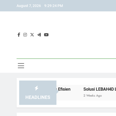
Skip
August 7, 2026
9:29:25 PM
to
content
Int
Dapatkan J
oses Masuk Lebih Efisien
Solusi LEBAH4D Login saat H
2 Weeks Ago
HEADLINES