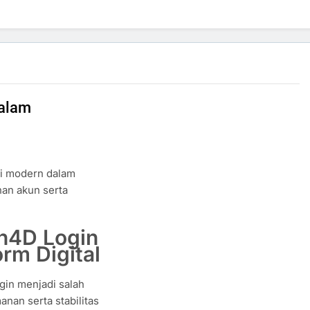
dalam
i modern dalam
nan akun serta
n4D Login
orm Digital
gin menjadi salah
nan serta stabilitas