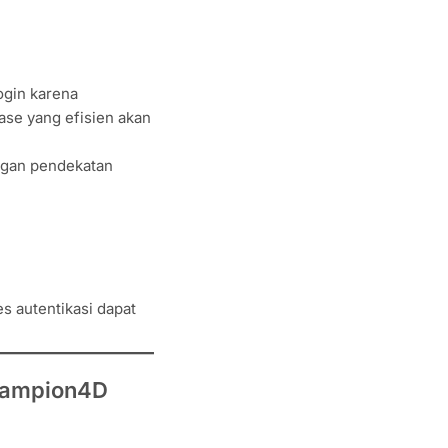
ogin karena
se yang efisien akan
gan pendekatan
 autentikasi dapat
hampion4D