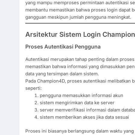
yang mampu memproses permintaan autentikasi sec
membantu memastikan bahwa proses login dapat b
gangguan meskipun jumlah pengguna meningkat.
Arsitektur Sistem Login Champio
Proses Autentikasi Pengguna
Autentikasi merupakan tahap penting dalam proses 
memastikan bahwa informasi yang dimasukkan pen
data yang tersimpan dalam sistem.
Pada Champion4D, proses autentikasi melibatkan 
seperti:
pengguna memasukkan informasi akun
sistem mengirimkan data ke server
server memverifikasi informasi dalam datab
sistem memberikan akses jika data sesuai
Proses ini biasanya berlangsung dalam waktu yang 