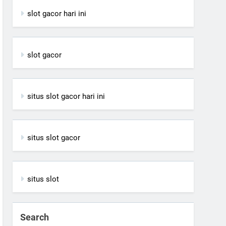
slot gacor hari ini
slot gacor
situs slot gacor hari ini
situs slot gacor
situs slot
Search