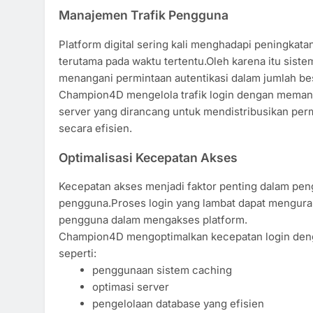
Manajemen Trafik Pengguna
Platform digital sering kali menghadapi peningkata
terutama pada waktu tertentu.Oleh karena itu sist
menangani permintaan autentikasi dalam jumlah be
Champion4D mengelola trafik login dengan memanf
server yang dirancang untuk mendistribusikan pe
secara efisien.
Optimalisasi Kecepatan Akses
Kecepatan akses menjadi faktor penting dalam pe
pengguna.Proses login yang lambat dapat mengur
pengguna dalam mengakses platform.
Champion4D mengoptimalkan kecepatan login deng
seperti:
penggunaan sistem caching
optimasi server
pengelolaan database yang efisien