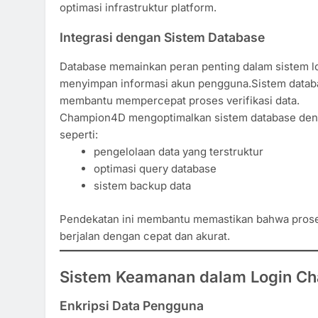
optimasi infrastruktur platform.
Integrasi dengan Sistem Database
Database memainkan peran penting dalam sistem l
menyimpan informasi akun pengguna.Sistem databa
membantu mempercepat proses verifikasi data.
Champion4D mengoptimalkan sistem database den
seperti:
pengelolaan data yang terstruktur
optimasi query database
sistem backup data
Pendekatan ini membantu memastikan bahwa proses
berjalan dengan cepat dan akurat.
Sistem Keamanan dalam Login C
Enkripsi Data Pengguna