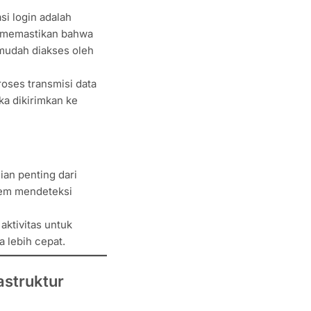
i login adalah
u memastikan bahwa
 mudah diakses oleh
ses transmisi data
ka dikirimkan ke
ian penting dari
tem mendeteksi
ktivitas untuk
 lebih cepat.
astruktur