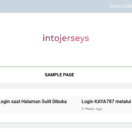
Solusi LEB
Login KAYA787 melalui Brows
KAYA787 Login dengan Dukungan
Panduan EDWINSLOT Lo
o Jerseys
Solusi LEB
ersey Olahraga Berkualitas Dan Merchandise Favorit Anda Di I
Login KAYA787 melalui Brows
SAMPLE PAGE
KAYA787 Login dengan Dukungan
alaman Sulit Dibuka
Login KAYA787 melalui Browser Ter
2 Weeks Ago