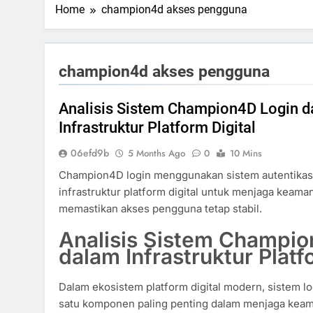
Home
champion4d akses pengguna
champion4d akses pengguna
Analisis Sistem Champion4D Login 
Infrastruktur Platform Digital
06efd9b
5 Months Ago
0
10 Mins
Champion4D login menggunakan sistem autentikas
infrastruktur platform digital untuk menjaga keama
memastikan akses pengguna tetap stabil.
Analisis Sistem Champio
dalam Infrastruktur Platf
Dalam ekosistem platform digital modern, sistem lo
satu komponen paling penting dalam menjaga keama