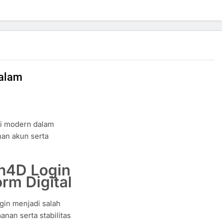
dalam
i modern dalam
nan akun serta
n4D Login
orm Digital
gin menjadi salah
nan serta stabilitas