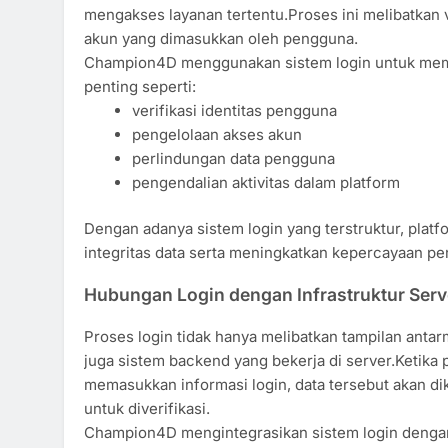
mengakses layanan tertentu.Proses ini melibatkan v
akun yang dimasukkan oleh pengguna.
Champion4D menggunakan sistem login untuk mem
penting seperti:
verifikasi identitas pengguna
pengelolaan akses akun
perlindungan data pengguna
pengendalian aktivitas dalam platform
Dengan adanya sistem login yang terstruktur, plat
integritas data serta meningkatkan kepercayaan p
Hubungan Login dengan Infrastruktur Serv
Proses login tidak hanya melibatkan tampilan anta
juga sistem backend yang bekerja di server.Ketika
memasukkan informasi login, data tersebut akan di
untuk diverifikasi.
Champion4D mengintegrasikan sistem login dengan 