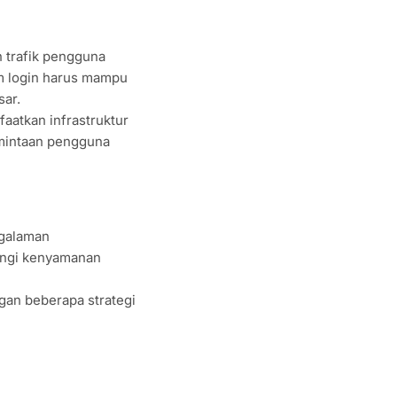
n trafik pengguna
em login harus mampu
sar.
aatkan infrastruktur
rmintaan pengguna
ngalaman
angi kenyamanan
an beberapa strategi