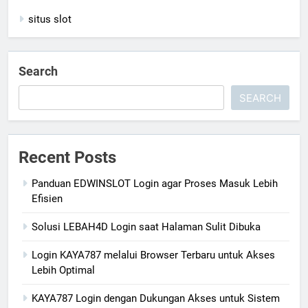
situs slot
Search
SEARCH
Recent Posts
Panduan EDWINSLOT Login agar Proses Masuk Lebih
Efisien
Solusi LEBAH4D Login saat Halaman Sulit Dibuka
Login KAYA787 melalui Browser Terbaru untuk Akses
Lebih Optimal
KAYA787 Login dengan Dukungan Akses untuk Sistem