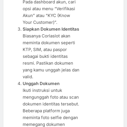
Pada dashboard akun, cari
opsi atau menu “Verifikasi
Akun” atau “KYC (Know
Your Customer)”.
Siapkan Dokumen Identitas
Biasanya Corlaslot akan
meminta dokumen seperti
KTP, SIM, atau paspor
sebagai bukti identitas
resmi. Pastikan dokumen
yang kamu unggah jelas dan
valid.
Unggah Dokumen
Ikuti instruksi untuk
mengunggah foto atau scan
dokumen identitas tersebut.
Beberapa platform juga
meminta foto selfie dengan
memegang dokumen