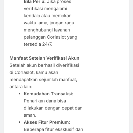
Bila Perlu:
Jika proses
verifikasi mengalami
kendala atau memakan
waktu lama, jangan ragu
menghubungi layanan
pelanggan Corlaslot yang
tersedia 24/7.
Manfaat Setelah Verifikasi Akun
Setelah akun berhasil diverifikasi
di Corlaslot, kamu akan
mendapatkan sejumlah manfaat,
antara lain:
Kemudahan Transaksi:
Penarikan dana bisa
dilakukan dengan cepat dan
aman.
Akses Fitur Premium:
Beberapa fitur eksklusif dan