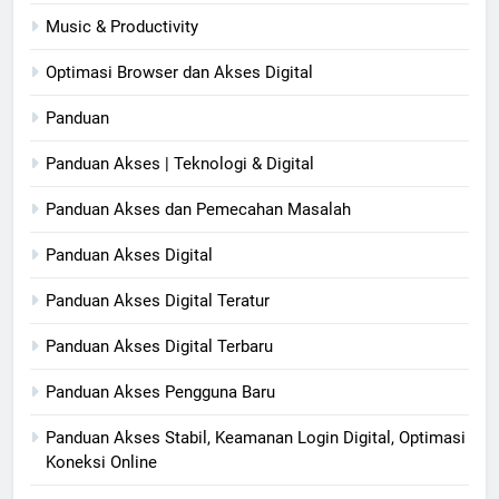
Music & Productivity
Optimasi Browser dan Akses Digital
Panduan
Panduan Akses | Teknologi & Digital
Panduan Akses dan Pemecahan Masalah
Panduan Akses Digital
Panduan Akses Digital Teratur
Panduan Akses Digital Terbaru
Panduan Akses Pengguna Baru
Panduan Akses Stabil, Keamanan Login Digital, Optimasi
Koneksi Online