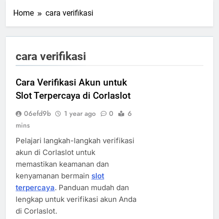
Home
cara verifikasi
cara verifikasi
Cara Verifikasi Akun untuk
Slot Terpercaya di Corlaslot
06efd9b
1 year ago
0
6
mins
Pelajari langkah-langkah verifikasi
akun di Corlaslot untuk
memastikan keamanan dan
kenyamanan bermain
slot
terpercaya
. Panduan mudah dan
lengkap untuk verifikasi akun Anda
di Corlaslot.