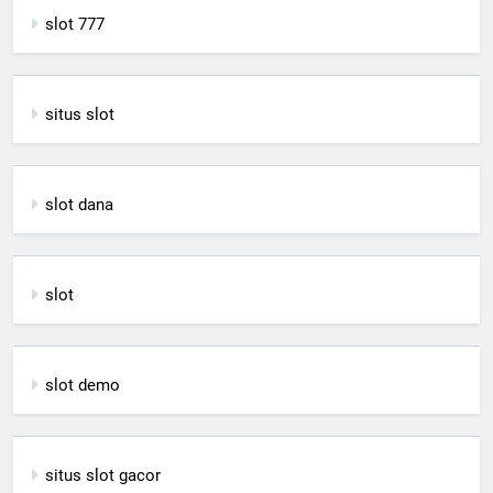
slot 777
situs slot
slot dana
slot
slot demo
situs slot gacor