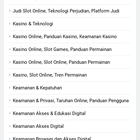
Judi Slot Online, Teknologi Perjudian, Platform Judi
Kasino & Teknologi
Kasino Online, Panduan Kasino, Keamanan Kasino
Kasino Online, Slot Games, Panduan Permainan
Kasino Online, Slot Online, Panduan Permainan
Kasino, Slot Online, Tren Permainan
Keamanan & Kepatuhan
Keamanan & Privasi, Taruhan Online, Panduan Pengguna
Keamanan Akses & Edukasi Digital
Keamanan Akses Digital
Keamanan Browser dan Akses Digital