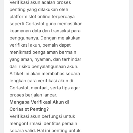
Verifikasi akun adalah proses
penting yang dilakukan oleh
platform slot online terpercaya
seperti Corlaslot guna memastikan
keamanan data dan transaksi para
penggunanya. Dengan melakukan
verifikasi akun, pemain dapat
menikmati pengalaman bermain
yang aman, nyaman, dan terhindar
dari risiko penyalahgunaan akun.
Artikel ini akan membahas secara
lengkap cara verifikasi akun di
Corlaslot, manfaat, serta tips agar
proses berjalan lancar.
Mengapa Verifikasi Akun di
Corlaslot Penting?
Verifikasi akun berfungsi untuk
mengonfirmasi identitas pemain
secara valid. Hal ini penting untuk: