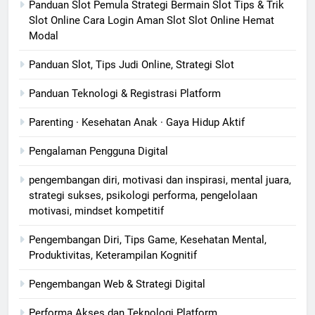
Panduan Slot Pemula Strategi Bermain Slot Tips & Trik
Slot Online Cara Login Aman Slot Slot Online Hemat
Modal
Panduan Slot, Tips Judi Online, Strategi Slot
Panduan Teknologi & Registrasi Platform
Parenting · Kesehatan Anak · Gaya Hidup Aktif
Pengalaman Pengguna Digital
pengembangan diri, motivasi dan inspirasi, mental juara,
strategi sukses, psikologi performa, pengelolaan
motivasi, mindset kompetitif
Pengembangan Diri, Tips Game, Kesehatan Mental,
Produktivitas, Keterampilan Kognitif
Pengembangan Web & Strategi Digital
Performa Akses dan Teknologi Platform