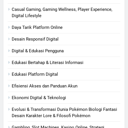
Casual Gaming, Gaming Wellness, Player Experience,
Digital Lifestyle
Daya Tarik Platform Online
Desain Responsif Digital
Digital & Edukasi Pengguna
Edukasi Bertahap & Literasi Informasi
Edukasi Platform Digital
Efisiensi Akses dan Panduan Akun
Ekonomi Digital & Teknologi
Evolusi & Transformasi Dunia Pokémon Biologi Fantasi
Desain Karakter Lore & Filosofi Pokémon
Gambling, Slot Machines, Kasino Online, Strategi