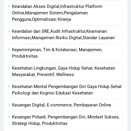
Keandalan Akses Digital,Infrastruktur Platform
Online,Manajemen Sistem,Pengalaman
Pengguna,Optimalisasi Kinerja
Keandalan dan SRE,Audit Infrastruktur,Keamanan
Informasi,Manajemen Risiko Digital,Standar Layanan
Kepemimpinan, Tim & Kolaborasi, Manajemen,
Produktivitas
Kesehatan Lingkungan, Gaya Hidup Sehat, Kesehatan
Masyarakat, Preventif, Wellness
Kesehatan Mental Pengembangan Diri Gaya Hidup Sehat
Psikologi dan Kognisi Edukasi Kesehatan
Keuangan Digital, E-commerce, Pembayaran Online
Keuangan Pribadi, Pengembangan Diri, Mindset Sukses,
Strategi Hidup, Produktivitas