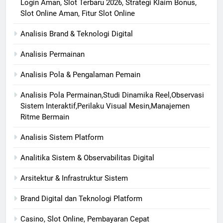
Login Aman, Slot Terbaru 2026, Strategi Klaim Bonus,
Slot Online Aman, Fitur Slot Online
Analisis Brand & Teknologi Digital
Analisis Permainan
Analisis Pola & Pengalaman Pemain
Analisis Pola Permainan,Studi Dinamika Reel,Observasi
Sistem Interaktif,Perilaku Visual Mesin,Manajemen
Ritme Bermain
Analisis Sistem Platform
Analitika Sistem & Observabilitas Digital
Arsitektur & Infrastruktur Sistem
Brand Digital dan Teknologi Platform
Casino, Slot Online, Pembayaran Cepat