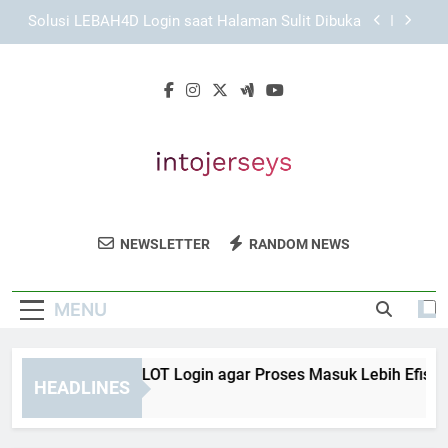
Skip
Login KAYA787 melalui Browser Terbaru untuk
to
Akses Lebih Optimal
content
KAYA787 Login dengan Dukungan Akses untuk
Sistem Operasi Berbeda
Panduan EDWINSLOT Login agar Proses Masuk
Lebih Efisien
Solusi LEBAH4D Login saat Halaman Sulit Dibuka
Login KAYA787 melalui Browser Terbaru untuk
Akses Lebih Optimal
Into Jerseys
Dapatkan Jersey Olahraga Berkualitas Dan
KAYA787 Login dengan Dukungan Akses untuk
NEWSLETTER
RANDOM NEWS
Sistem Operasi Berbeda
Merchandise Favorit Anda Di Into Jerseys.
MENU
anduan EDWINSLOT Login agar Proses Masuk Lebih Efisien
HEADLINES
Weeks Ago