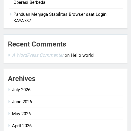
Operasi Berbeda
Panduan Menjaga Stabilitas Browser saat Login
KAYA787
Recent Comments
A WordPress Commenter
on
Hello world!
Archives
July 2026
June 2026
May 2026
April 2026