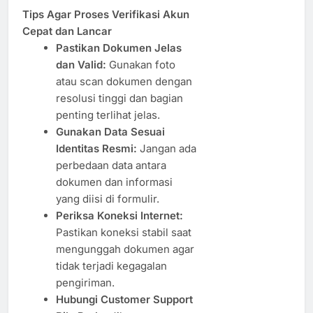
Tips Agar Proses Verifikasi Akun
Cepat dan Lancar
Pastikan Dokumen Jelas
dan Valid:
Gunakan foto
atau scan dokumen dengan
resolusi tinggi dan bagian
penting terlihat jelas.
Gunakan Data Sesuai
Identitas Resmi:
Jangan ada
perbedaan data antara
dokumen dan informasi
yang diisi di formulir.
Periksa Koneksi Internet:
Pastikan koneksi stabil saat
mengunggah dokumen agar
tidak terjadi kegagalan
pengiriman.
Hubungi Customer Support