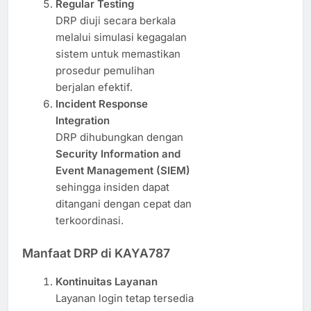
Regular Testing
DRP diuji secara berkala
melalui simulasi kegagalan
sistem untuk memastikan
prosedur pemulihan
berjalan efektif.
Incident Response
Integration
DRP dihubungkan dengan
Security Information and
Event Management (SIEM)
sehingga insiden dapat
ditangani dengan cepat dan
terkoordinasi.
Manfaat DRP di KAYA787
Kontinuitas Layanan
Layanan login tetap tersedia