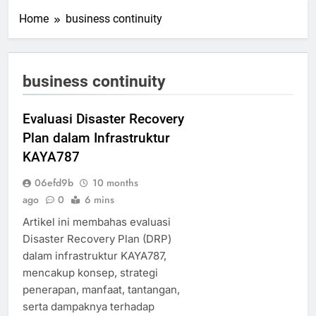
Home
business continuity
business continuity
Evaluasi Disaster Recovery
Plan dalam Infrastruktur
KAYA787
06efd9b
10 months
ago
0
6 mins
Artikel ini membahas evaluasi
Disaster Recovery Plan (DRP)
dalam infrastruktur KAYA787,
mencakup konsep, strategi
penerapan, manfaat, tantangan,
serta dampaknya terhadap