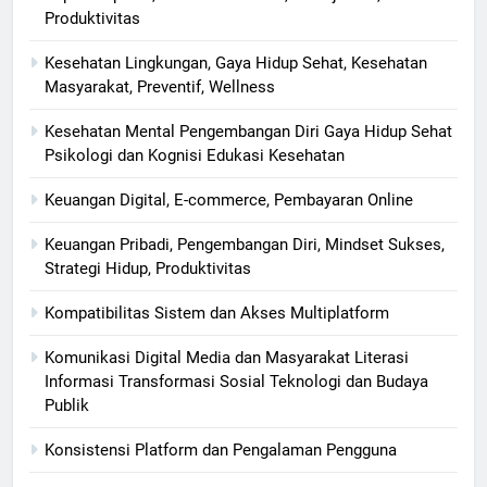
Produktivitas
Kesehatan Lingkungan, Gaya Hidup Sehat, Kesehatan
Masyarakat, Preventif, Wellness
Kesehatan Mental Pengembangan Diri Gaya Hidup Sehat
Psikologi dan Kognisi Edukasi Kesehatan
Keuangan Digital, E-commerce, Pembayaran Online
Keuangan Pribadi, Pengembangan Diri, Mindset Sukses,
Strategi Hidup, Produktivitas
Kompatibilitas Sistem dan Akses Multiplatform
Komunikasi Digital Media dan Masyarakat Literasi
Informasi Transformasi Sosial Teknologi dan Budaya
Publik
Konsistensi Platform dan Pengalaman Pengguna