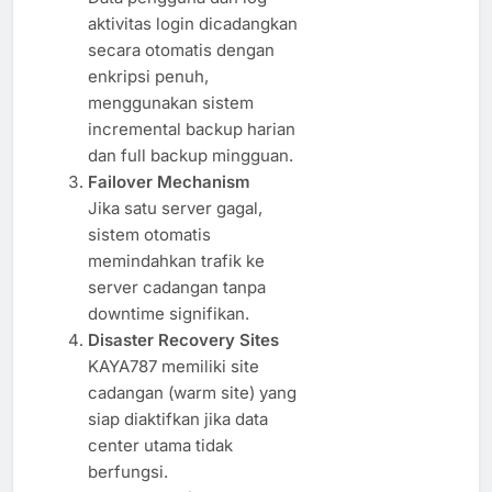
aktivitas login dicadangkan
secara otomatis dengan
enkripsi penuh,
menggunakan sistem
incremental backup harian
dan full backup mingguan.
Failover Mechanism
Jika satu server gagal,
sistem otomatis
memindahkan trafik ke
server cadangan tanpa
downtime signifikan.
Disaster Recovery Sites
KAYA787 memiliki site
cadangan (warm site) yang
siap diaktifkan jika data
center utama tidak
berfungsi.