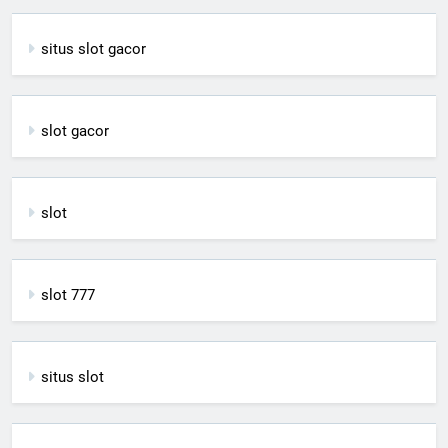
situs slot gacor
slot gacor
slot
slot 777
situs slot