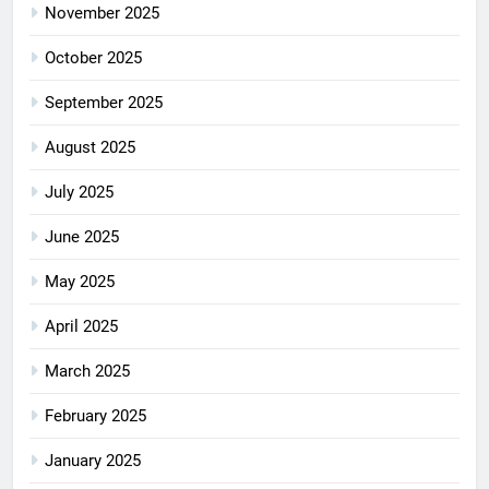
November 2025
October 2025
September 2025
August 2025
July 2025
June 2025
May 2025
April 2025
March 2025
February 2025
January 2025