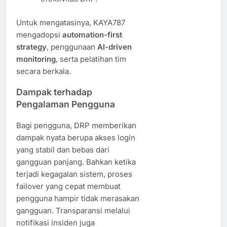
Untuk mengatasinya, KAYA787
mengadopsi
automation-first
strategy
, penggunaan
AI-driven
monitoring
, serta pelatihan tim
secara berkala.
Dampak terhadap
Pengalaman Pengguna
Bagi pengguna, DRP memberikan
dampak nyata berupa akses login
yang stabil dan bebas dari
gangguan panjang. Bahkan ketika
terjadi kegagalan sistem, proses
failover yang cepat membuat
pengguna hampir tidak merasakan
gangguan. Transparansi melalui
notifikasi insiden juga