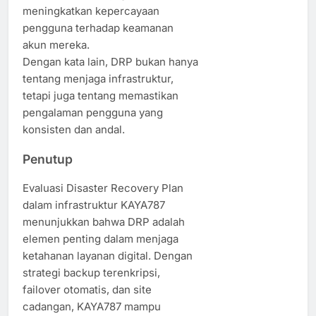
meningkatkan kepercayaan
pengguna terhadap keamanan
akun mereka.
Dengan kata lain, DRP bukan hanya
tentang menjaga infrastruktur,
tetapi juga tentang memastikan
pengalaman pengguna yang
konsisten dan andal.
Penutup
Evaluasi Disaster Recovery Plan
dalam infrastruktur KAYA787
menunjukkan bahwa DRP adalah
elemen penting dalam menjaga
ketahanan layanan digital. Dengan
strategi backup terenkripsi,
failover otomatis, dan site
cadangan, KAYA787 mampu