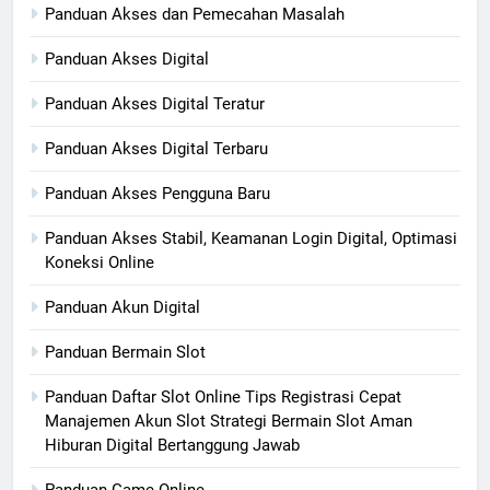
Panduan Akses dan Pemecahan Masalah
Panduan Akses Digital
Panduan Akses Digital Teratur
Panduan Akses Digital Terbaru
Panduan Akses Pengguna Baru
Panduan Akses Stabil, Keamanan Login Digital, Optimasi
Koneksi Online
Panduan Akun Digital
Panduan Bermain Slot
Panduan Daftar Slot Online Tips Registrasi Cepat
Manajemen Akun Slot Strategi Bermain Slot Aman
Hiburan Digital Bertanggung Jawab