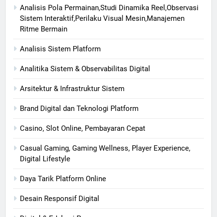
Analisis Pola Permainan,Studi Dinamika Reel,Observasi
Sistem Interaktif,Perilaku Visual Mesin,Manajemen
Ritme Bermain
Analisis Sistem Platform
Analitika Sistem & Observabilitas Digital
Arsitektur & Infrastruktur Sistem
Brand Digital dan Teknologi Platform
Casino, Slot Online, Pembayaran Cepat
Casual Gaming, Gaming Wellness, Player Experience,
Digital Lifestyle
Daya Tarik Platform Online
Desain Responsif Digital