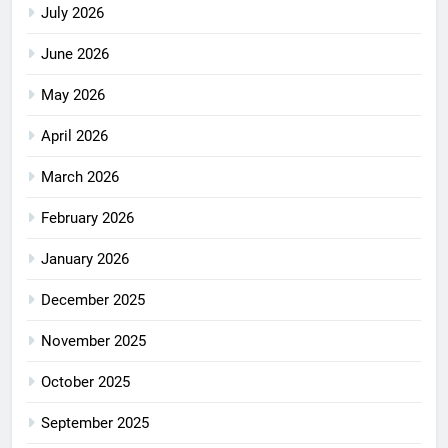
July 2026
June 2026
May 2026
April 2026
March 2026
February 2026
January 2026
December 2025
November 2025
October 2025
September 2025