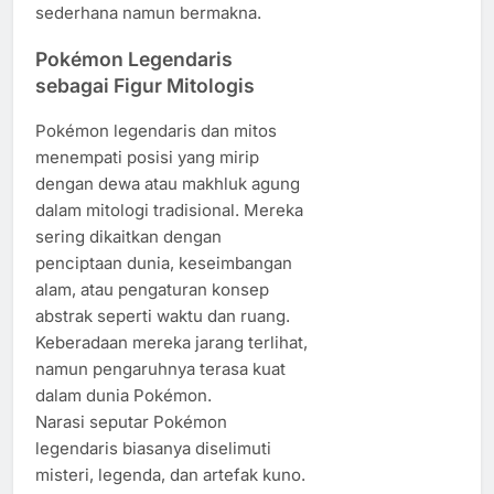
sederhana namun bermakna.
Pokémon Legendaris
sebagai Figur Mitologis
Pokémon legendaris dan mitos
menempati posisi yang mirip
dengan dewa atau makhluk agung
dalam mitologi tradisional. Mereka
sering dikaitkan dengan
penciptaan dunia, keseimbangan
alam, atau pengaturan konsep
abstrak seperti waktu dan ruang.
Keberadaan mereka jarang terlihat,
namun pengaruhnya terasa kuat
dalam dunia Pokémon.
Narasi seputar Pokémon
legendaris biasanya diselimuti
misteri, legenda, dan artefak kuno.