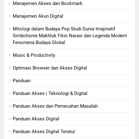
Manajemen Akses dan Bookmark
Manajemen Akun Digital
Mitologi dalam Budaya Pop Studi Dunia Imajinatif
Simbolisme Makhluk Fiksi Narasi dan Legenda Modern
Fenomena Budaya Global
Music & Productivity
Optimasi Browser dan Akses Digital
Panduan
Panduan Akses | Teknologi & Digital
Panduan Akses dan Pemecahan Masalah
Panduan Akses Digital
Panduan Akses Digital Teratur