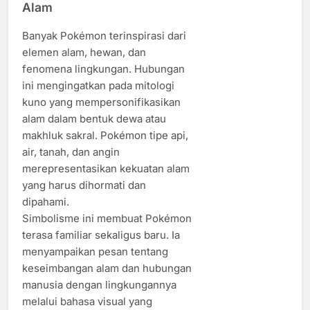
Alam
Banyak Pokémon terinspirasi dari
elemen alam, hewan, dan
fenomena lingkungan. Hubungan
ini mengingatkan pada mitologi
kuno yang mempersonifikasikan
alam dalam bentuk dewa atau
makhluk sakral. Pokémon tipe api,
air, tanah, dan angin
merepresentasikan kekuatan alam
yang harus dihormati dan
dipahami.
Simbolisme ini membuat Pokémon
terasa familiar sekaligus baru. Ia
menyampaikan pesan tentang
keseimbangan alam dan hubungan
manusia dengan lingkungannya
melalui bahasa visual yang