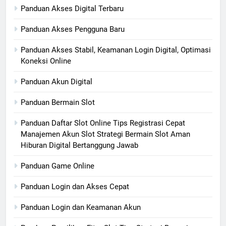
Panduan Akses Digital Terbaru
Panduan Akses Pengguna Baru
Panduan Akses Stabil, Keamanan Login Digital, Optimasi
Koneksi Online
Panduan Akun Digital
Panduan Bermain Slot
Panduan Daftar Slot Online Tips Registrasi Cepat
Manajemen Akun Slot Strategi Bermain Slot Aman
Hiburan Digital Bertanggung Jawab
Panduan Game Online
Panduan Login dan Akses Cepat
Panduan Login dan Keamanan Akun