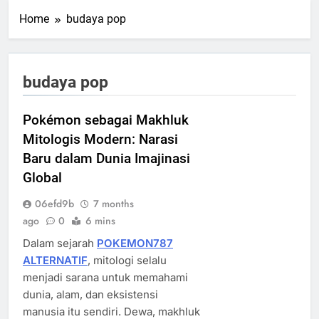
Home
budaya pop
budaya pop
Pokémon sebagai Makhluk
Mitologis Modern: Narasi
Baru dalam Dunia Imajinasi
Global
06efd9b
7 months
ago
0
6 mins
Dalam sejarah
POKEMON787
ALTERNATIF
, mitologi selalu
menjadi sarana untuk memahami
dunia, alam, dan eksistensi
manusia itu sendiri. Dewa, makhluk