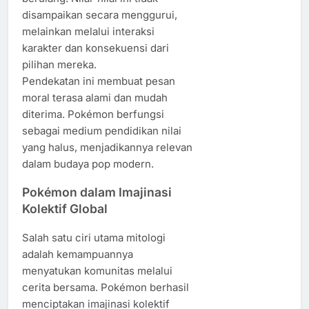
disampaikan secara menggurui,
melainkan melalui interaksi
karakter dan konsekuensi dari
pilihan mereka.
Pendekatan ini membuat pesan
moral terasa alami dan mudah
diterima. Pokémon berfungsi
sebagai medium pendidikan nilai
yang halus, menjadikannya relevan
dalam budaya pop modern.
Pokémon dalam Imajinasi
Kolektif Global
Salah satu ciri utama mitologi
adalah kemampuannya
menyatukan komunitas melalui
cerita bersama. Pokémon berhasil
menciptakan imajinasi kolektif