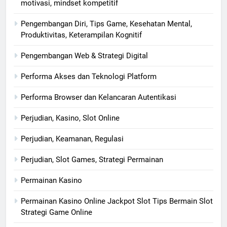
motivasi, mindset kompetitif
Pengembangan Diri, Tips Game, Kesehatan Mental,
Produktivitas, Keterampilan Kognitif
Pengembangan Web & Strategi Digital
Performa Akses dan Teknologi Platform
Performa Browser dan Kelancaran Autentikasi
Perjudian, Kasino, Slot Online
Perjudian, Keamanan, Regulasi
Perjudian, Slot Games, Strategi Permainan
Permainan Kasino
Permainan Kasino Online Jackpot Slot Tips Bermain Slot
Strategi Game Online