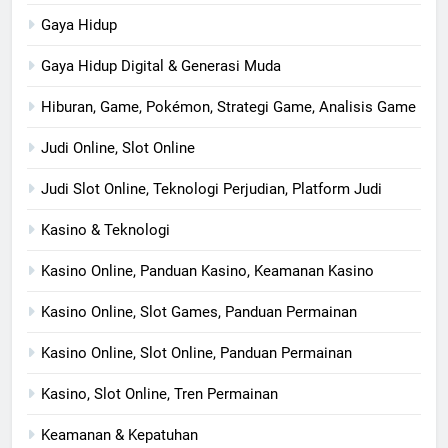
Gaya Hidup
Gaya Hidup Digital & Generasi Muda
Hiburan, Game, Pokémon, Strategi Game, Analisis Game
Judi Online, Slot Online
Judi Slot Online, Teknologi Perjudian, Platform Judi
Kasino & Teknologi
Kasino Online, Panduan Kasino, Keamanan Kasino
Kasino Online, Slot Games, Panduan Permainan
Kasino Online, Slot Online, Panduan Permainan
Kasino, Slot Online, Tren Permainan
Keamanan & Kepatuhan