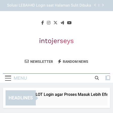
Skip
Login KAYA787 melalui Browser Terbaru untuk
to
Akses Lebih Optimal
content
KAYA787 Login dengan Dukungan Akses untuk
Sistem Operasi Berbeda
Panduan EDWINSLOT Login agar Proses Masuk
Lebih Efisien
Solusi LEBAH4D Login saat Halaman Sulit Dibuka
Login KAYA787 melalui Browser Terbaru untuk
Akses Lebih Optimal
Into Jerseys
Dapatkan Jersey Olahraga Berkualitas Dan
KAYA787 Login dengan Dukungan Akses untuk
NEWSLETTER
RANDOM NEWS
Sistem Operasi Berbeda
Merchandise Favorit Anda Di Into Jerseys.
MENU
anduan EDWINSLOT Login agar Proses Masuk Lebih Efisien
HEADLINES
Weeks Ago