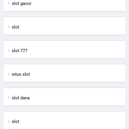
slot gacor
slot
slot 777
situs slot
slot dana
slot