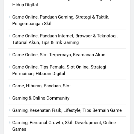
Hidup Digital
Game Online, Panduan Gaming, Strategi & Taktik,
Pengembangan Skill
Game Online, Panduan Internet, Browser & Teknologi,
Tutorial Akun, Tips & Trik Gaming
Game Online, Slot Terpercaya, Keamanan Akun
Game Online, Tips Pemula, Slot Online, Strategi
Permainan, Hiburan Digital
Game, Hiburan, Panduan, Slot
Gaming & Online Community
Gaming, Kesehatan Fisik, Lifestyle, Tips Bermain Game
Gaming, Personal Growth, Skill Development, Online
Games