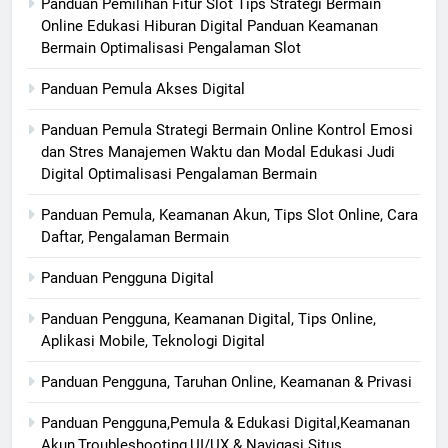
Panduan Pemilihan Fitur Slot Tips Strategi Bermain
Online Edukasi Hiburan Digital Panduan Keamanan
Bermain Optimalisasi Pengalaman Slot
Panduan Pemula Akses Digital
Panduan Pemula Strategi Bermain Online Kontrol Emosi
dan Stres Manajemen Waktu dan Modal Edukasi Judi
Digital Optimalisasi Pengalaman Bermain
Panduan Pemula, Keamanan Akun, Tips Slot Online, Cara
Daftar, Pengalaman Bermain
Panduan Pengguna Digital
Panduan Pengguna, Keamanan Digital, Tips Online,
Aplikasi Mobile, Teknologi Digital
Panduan Pengguna, Taruhan Online, Keamanan & Privasi
Panduan Pengguna,Pemula & Edukasi Digital,Keamanan
Akun,Troubleshooting,UI/UX & Navigasi Situs