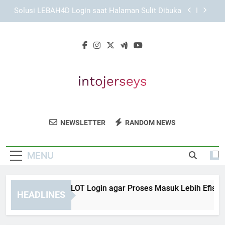
Skip
Login KAYA787 melalui Browser Terbaru untuk
to
Akses Lebih Optimal
content
KAYA787 Login dengan Dukungan Akses untuk
Sistem Operasi Berbeda
Panduan EDWINSLOT Login agar Proses Masuk
Lebih Efisien
Solusi LEBAH4D Login saat Halaman Sulit Dibuka
Login KAYA787 melalui Browser Terbaru untuk
Akses Lebih Optimal
Into Jerseys
Dapatkan Jersey Olahraga Berkualitas Dan
KAYA787 Login dengan Dukungan Akses untuk
NEWSLETTER
RANDOM NEWS
Sistem Operasi Berbeda
Merchandise Favorit Anda Di Into Jerseys.
MENU
anduan EDWINSLOT Login agar Proses Masuk Lebih Efisien
HEADLINES
 Weeks Ago