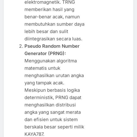
elektromagnetik. TRNG
memberikan hasil yang
benar-benar acak, namun
membutuhkan sumber daya
lebih besar dan sulit
diintegrasikan secara luas.
Pseudo Random Number
Generator (PRNG):
Menggunakan algoritma
matematis untuk
menghasilkan urutan angka
yang tampak acak.
Meskipun berbasis logika
deterministik, PRNG dapat
menghasilkan distribusi
angka yang sangat merata
dan efisien untuk sistem
berskala besar seperti milik
KAYA787.