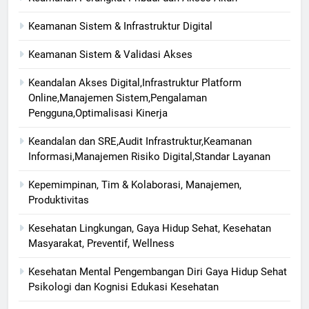
Keamanan Sistem & Infrastruktur Digital
Keamanan Sistem & Validasi Akses
Keandalan Akses Digital,Infrastruktur Platform
Online,Manajemen Sistem,Pengalaman
Pengguna,Optimalisasi Kinerja
Keandalan dan SRE,Audit Infrastruktur,Keamanan
Informasi,Manajemen Risiko Digital,Standar Layanan
Kepemimpinan, Tim & Kolaborasi, Manajemen,
Produktivitas
Kesehatan Lingkungan, Gaya Hidup Sehat, Kesehatan
Masyarakat, Preventif, Wellness
Kesehatan Mental Pengembangan Diri Gaya Hidup Sehat
Psikologi dan Kognisi Edukasi Kesehatan