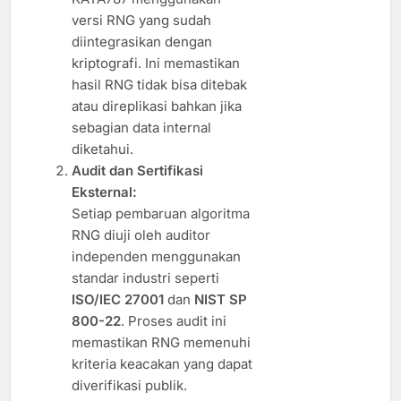
versi RNG yang sudah
diintegrasikan dengan
kriptografi. Ini memastikan
hasil RNG tidak bisa ditebak
atau direplikasi bahkan jika
sebagian data internal
diketahui.
Audit dan Sertifikasi
Eksternal:
Setiap pembaruan algoritma
RNG diuji oleh auditor
independen menggunakan
standar industri seperti
ISO/IEC 27001
dan
NIST SP
800-22
. Proses audit ini
memastikan RNG memenuhi
kriteria keacakan yang dapat
diverifikasi publik.