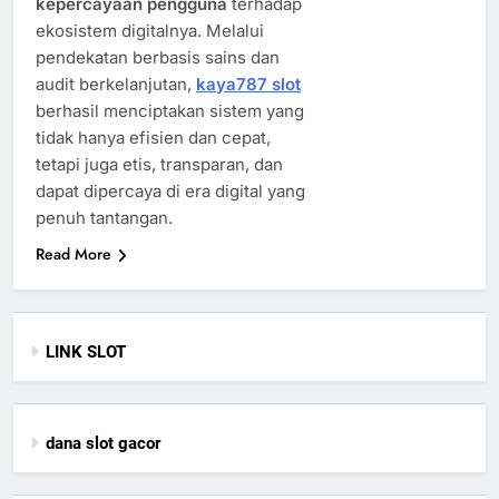
kepercayaan pengguna
terhadap
ekosistem digitalnya. Melalui
pendekatan berbasis sains dan
audit berkelanjutan,
kaya787 slot
berhasil menciptakan sistem yang
tidak hanya efisien dan cepat,
tetapi juga etis, transparan, dan
dapat dipercaya di era digital yang
penuh tantangan.
Read More
LINK SLOT
dana slot gacor