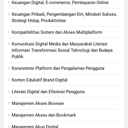
Keuangan Digital, E-commerce, Pembayaran Online
Keuangan Pribadi, Pengembangan Diri, Mindset Sukses,
Strategi Hidup, Produktivitas
Kompatibilitas Sistem dan Akses Multiplatform
Komunikasi Digital Media dan Masyarakat Literasi
Informasi Transformasi Sosial Teknologi dan Budaya
Publik
Konsistensi Platform dan Pengalaman Pengguna
Konten Edukatif Brand Digital
Literasi Digital dan Efisiensi Pengguna
Manajemen Akses Browser
Manajemen Akses dan Bookmark
Manajemen Akun Digital