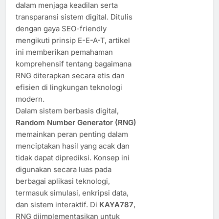
dalam menjaga keadilan serta
transparansi sistem digital. Ditulis
dengan gaya SEO-friendly
mengikuti prinsip E-E-A-T, artikel
ini memberikan pemahaman
komprehensif tentang bagaimana
RNG diterapkan secara etis dan
efisien di lingkungan teknologi
modern.
Dalam sistem berbasis digital,
Random Number Generator (RNG)
memainkan peran penting dalam
menciptakan hasil yang acak dan
tidak dapat diprediksi. Konsep ini
digunakan secara luas pada
berbagai aplikasi teknologi,
termasuk simulasi, enkripsi data,
dan sistem interaktif. Di
KAYA787
,
RNG diimplementasikan untuk