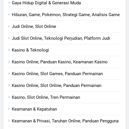
Gaya Hidup Digital & Generasi Muda
Hiburan, Game, Pokémon, Strategi Game, Analisis Game
Judi Online, Slot Online
Judi Slot Online, Teknologi Perjudian, Platform Judi
Kasino & Teknologi
Kasino Online, Panduan Kasino, Keamanan Kasino
Kasino Online, Slot Games, Panduan Permainan
Kasino Online, Slot Online, Panduan Permainan
Kasino, Slot Online, Tren Permainan
Keamanan & Kepatuhan
Keamanan & Privasi, Taruhan Online, Panduan Pengguna