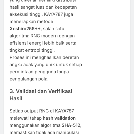
hasil sangat luas dan kecepatan
eksekusi tinggi. KAYA787 juga
menerapkan metode
Xoshiro256++
, salah satu
algoritma RNG modern dengan
efisiensi energi lebih baik serta
tingkat entropi tinggi.
Proses ini menghasilkan deretan
angka acak yang unik untuk setiap
permintaan pengguna tanpa
pengulangan pola.
3. Validasi dan Verifikasi
Hasil
Setiap output RNG di KAYA787
melewati tahap
hash validation
menggunakan algoritma
SHA-512
,
memastikan tidak ada manipulasi