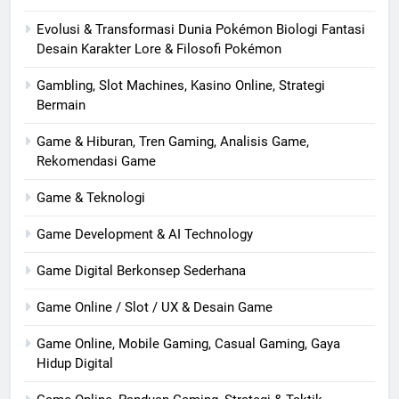
Evolusi & Transformasi Dunia Pokémon Biologi Fantasi
Desain Karakter Lore & Filosofi Pokémon
Gambling, Slot Machines, Kasino Online, Strategi
Bermain
Game & Hiburan, Tren Gaming, Analisis Game,
Rekomendasi Game
Game & Teknologi
Game Development & AI Technology
Game Digital Berkonsep Sederhana
Game Online / Slot / UX & Desain Game
Game Online, Mobile Gaming, Casual Gaming, Gaya
Hidup Digital