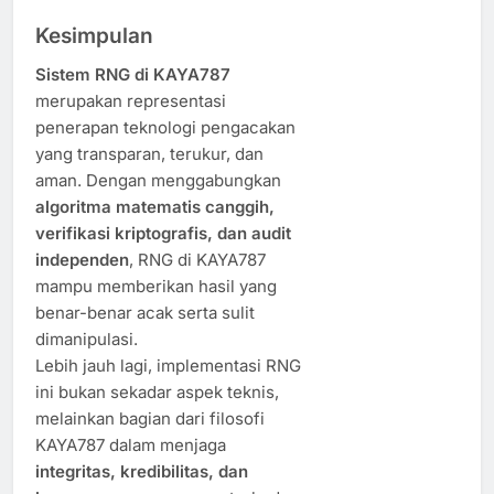
Kesimpulan
Sistem RNG di KAYA787
merupakan representasi
penerapan teknologi pengacakan
yang transparan, terukur, dan
aman. Dengan menggabungkan
algoritma matematis canggih,
verifikasi kriptografis, dan audit
independen
, RNG di KAYA787
mampu memberikan hasil yang
benar-benar acak serta sulit
dimanipulasi.
Lebih jauh lagi, implementasi RNG
ini bukan sekadar aspek teknis,
melainkan bagian dari filosofi
KAYA787 dalam menjaga
integritas, kredibilitas, dan