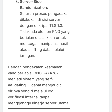
Server-Side
Randomization:
Seluruh proses pengacakan
dilakukan di sisi server
dengan enkripsi TLS 1.3.
Tidak ada elemen RNG yang
berjalan di sisi klien untuk
mencegah manipulasi hasil
atau sniffing data melalui
jaringan.
Dengan pendekatan keamanan
yang berlapis, RNG KAYA787
menjadi sistem yang
self-
validating
— dapat mengaudit
dirinya sendiri melalui log
verifikasi internal tanpa
mengganggu kinerja server utama.