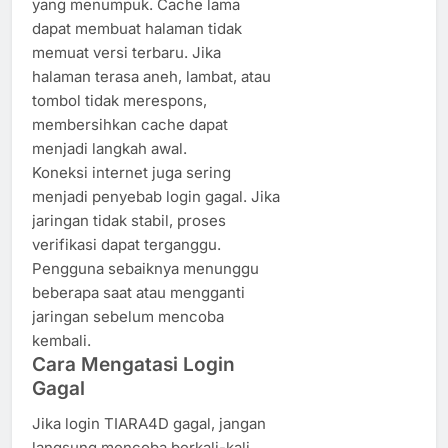
yang menumpuk. Cache lama
dapat membuat halaman tidak
memuat versi terbaru. Jika
halaman terasa aneh, lambat, atau
tombol tidak merespons,
membersihkan cache dapat
menjadi langkah awal.
Koneksi internet juga sering
menjadi penyebab login gagal. Jika
jaringan tidak stabil, proses
verifikasi dapat terganggu.
Pengguna sebaiknya menunggu
beberapa saat atau mengganti
jaringan sebelum mencoba
kembali.
Cara Mengatasi Login
Gagal
Jika login TIARA4D gagal, jangan
langsung mencoba berkali-kali.