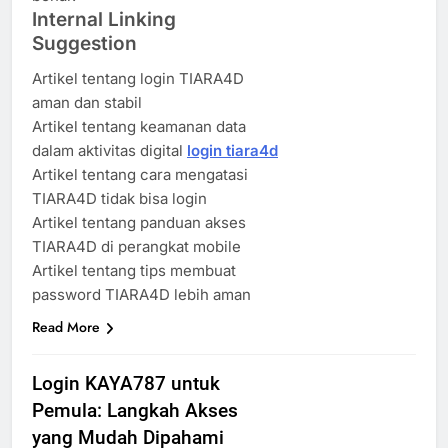
Internal Linking
Suggestion
Artikel tentang login TIARA4D
aman dan stabil
Artikel tentang keamanan data
dalam aktivitas digital
login tiara4d
Artikel tentang cara mengatasi
TIARA4D tidak bisa login
Artikel tentang panduan akses
TIARA4D di perangkat mobile
Artikel tentang tips membuat
password TIARA4D lebih aman
Read More
Login KAYA787 untuk
Pemula: Langkah Akses
yang Mudah Dipahami