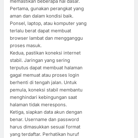
memastikan beberapa hal dasar.
Pertama, gunakan perangkat yang
aman dan dalam kondisi baik.
Ponsel, laptop, atau komputer yang
terlalu berat dapat membuat
browser lambat dan mengganggu
proses masuk.
Kedua, pastikan koneksi internet
stabil. Jaringan yang sering
terputus dapat membuat halaman
gagal memuat atau proses login
berhenti di tengah jalan. Untuk
pemula, koneksi stabil membantu
menghindari kebingungan saat
halaman tidak merespons.
Ketiga, siapkan data akun dengan
benar. Username dan password
harus dimasukkan sesuai format
yang terdaftar. Perhatikan huruf