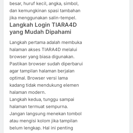
besar, huruf kecil, angka, simbol,
dan kemungkinan spasi tambahan
jika menggunakan salin-tempel.
Langkah Login TIARA4D
yang Mudah Dipahami
Langkah pertama adalah membuka
halaman akses TIARA4D melalui
browser yang biasa digunakan.
Pastikan browser sudah diperbarui
agar tampilan halaman berjalan
optimal. Browser versi lama
kadang tidak mendukung elemen
halaman modern.
Langkah kedua, tunggu sampai
halaman termuat sempurna.
Jangan langsung menekan tombol
atau mengisi kolom jika tampilan
belum lengkap. Hal ini penting