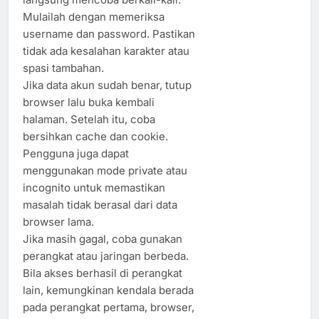
Mulailah dengan memeriksa
username dan password. Pastikan
tidak ada kesalahan karakter atau
spasi tambahan.
Jika data akun sudah benar, tutup
browser lalu buka kembali
halaman. Setelah itu, coba
bersihkan cache dan cookie.
Pengguna juga dapat
menggunakan mode private atau
incognito untuk memastikan
masalah tidak berasal dari data
browser lama.
Jika masih gagal, coba gunakan
perangkat atau jaringan berbeda.
Bila akses berhasil di perangkat
lain, kemungkinan kendala berada
pada perangkat pertama, browser,