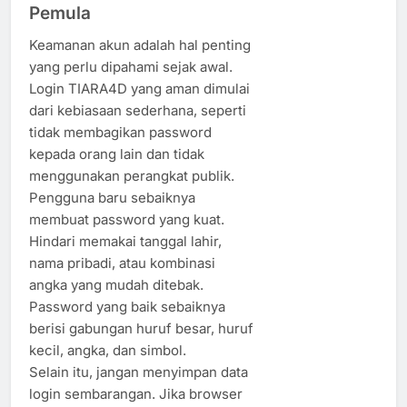
Pemula
Keamanan akun adalah hal penting
yang perlu dipahami sejak awal.
Login TIARA4D yang aman dimulai
dari kebiasaan sederhana, seperti
tidak membagikan password
kepada orang lain dan tidak
menggunakan perangkat publik.
Pengguna baru sebaiknya
membuat password yang kuat.
Hindari memakai tanggal lahir,
nama pribadi, atau kombinasi
angka yang mudah ditebak.
Password yang baik sebaiknya
berisi gabungan huruf besar, huruf
kecil, angka, dan simbol.
Selain itu, jangan menyimpan data
login sembarangan. Jika browser