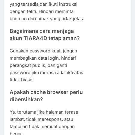
yang tersedia dan ikuti instruksi
dengan teliti. Hindari meminta
bantuan dari pihak yang tidak jelas.
Bagaimana cara menjaga
akun TIARA4D tetap aman?
Gunakan password kuat, jangan
membagikan data login, hindari
perangkat publik, dan ganti
password jika merasa ada aktivitas
tidak biasa.
Apakah cache browser perlu
dibersihkan?
Ya, terutama jika halaman terasa
lambat, tidak merespons, atau
tampilan tidak memuat dengan
benar.