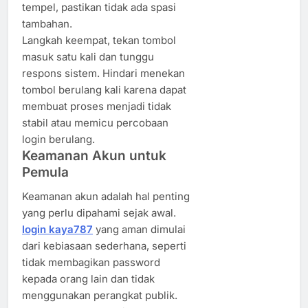
tempel, pastikan tidak ada spasi
tambahan.
Langkah keempat, tekan tombol
masuk satu kali dan tunggu
respons sistem. Hindari menekan
tombol berulang kali karena dapat
membuat proses menjadi tidak
stabil atau memicu percobaan
login berulang.
Keamanan Akun untuk
Pemula
Keamanan akun adalah hal penting
yang perlu dipahami sejak awal.
login kaya787
yang aman dimulai
dari kebiasaan sederhana, seperti
tidak membagikan password
kepada orang lain dan tidak
menggunakan perangkat publik.