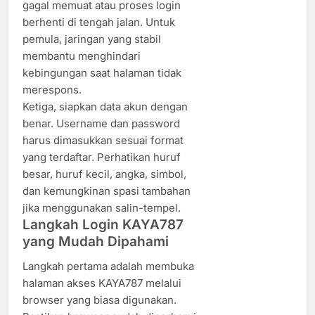
gagal memuat atau proses login
berhenti di tengah jalan. Untuk
pemula, jaringan yang stabil
membantu menghindari
kebingungan saat halaman tidak
merespons.
Ketiga, siapkan data akun dengan
benar. Username dan password
harus dimasukkan sesuai format
yang terdaftar. Perhatikan huruf
besar, huruf kecil, angka, simbol,
dan kemungkinan spasi tambahan
jika menggunakan salin-tempel.
Langkah Login KAYA787
yang Mudah Dipahami
Langkah pertama adalah membuka
halaman akses KAYA787 melalui
browser yang biasa digunakan.