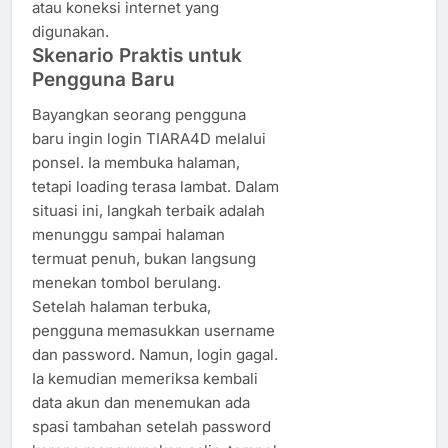
atau koneksi internet yang
digunakan.
Skenario Praktis untuk
Pengguna Baru
Bayangkan seorang pengguna
baru ingin login TIARA4D melalui
ponsel. Ia membuka halaman,
tetapi loading terasa lambat. Dalam
situasi ini, langkah terbaik adalah
menunggu sampai halaman
termuat penuh, bukan langsung
menekan tombol berulang.
Setelah halaman terbuka,
pengguna memasukkan username
dan password. Namun, login gagal.
Ia kemudian memeriksa kembali
data akun dan menemukan ada
spasi tambahan setelah password