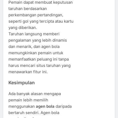
Pemain dapat membuat keputusan
taruhan berdasarkan
perkembangan pertandingan,
seperti gol yang tercipta atau kartu
yang diberikan.
Taruhan langsung memberi
pengalaman yang lebih dinamis
dan menarik, dan agen bola
memungkinkan pemain untuk
memanfaatkan peluang ini tanpa
harus mencari situs taruhan yang
menawarkan fitur ini.
Kesimpulan
Ada banyak alasan mengapa
pemain lebih memilih
menggunakan
agen bola
daripada
bertaruh sendiri. Agen bola