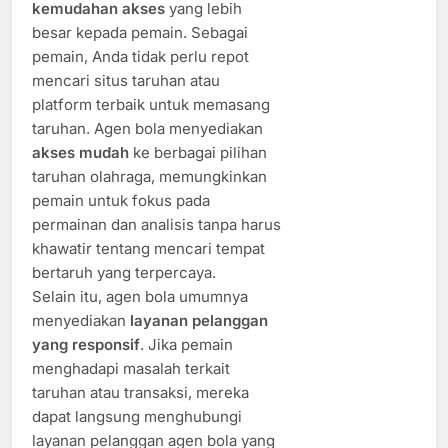
kemudahan akses
yang lebih
besar kepada pemain. Sebagai
pemain, Anda tidak perlu repot
mencari situs taruhan atau
platform terbaik untuk memasang
taruhan. Agen bola menyediakan
akses mudah
ke berbagai pilihan
taruhan olahraga, memungkinkan
pemain untuk fokus pada
permainan dan analisis tanpa harus
khawatir tentang mencari tempat
bertaruh yang terpercaya.
Selain itu, agen bola umumnya
menyediakan
layanan pelanggan
yang responsif
. Jika pemain
menghadapi masalah terkait
taruhan atau transaksi, mereka
dapat langsung menghubungi
layanan pelanggan agen bola yang