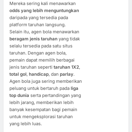
Mereka sering kali menawarkan
odds yang lebih menguntungkan
daripada yang tersedia pada
platform taruhan langsung.
Selain itu, agen bola menawarkan
beragam jenis taruhan
yang tidak
selalu tersedia pada satu situs
taruhan. Dengan agen bola,
pemain dapat memilih berbagai
jenis taruhan seperti
taruhan 1X2
,
total gol
,
handicap
, dan
parlay
.
Agen bola juga sering memberikan
peluang untuk bertaruh pada
liga
top dunia
serta pertandingan yang
lebih jarang, memberikan lebih
banyak kesempatan bagi pemain
untuk mengeksplorasi taruhan
yang lebih luas.