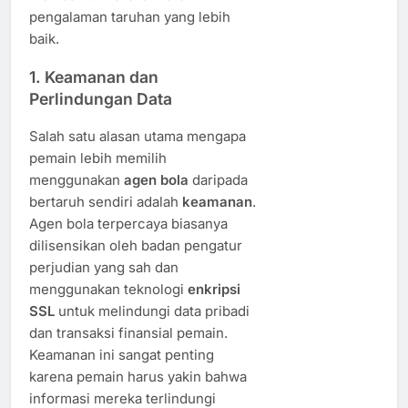
pengalaman taruhan yang lebih
baik.
1.
Keamanan dan
Perlindungan Data
Salah satu alasan utama mengapa
pemain lebih memilih
menggunakan
agen bola
daripada
bertaruh sendiri adalah
keamanan
.
Agen bola terpercaya biasanya
dilisensikan oleh badan pengatur
perjudian yang sah dan
menggunakan teknologi
enkripsi
SSL
untuk melindungi data pribadi
dan transaksi finansial pemain.
Keamanan ini sangat penting
karena pemain harus yakin bahwa
informasi mereka terlindungi