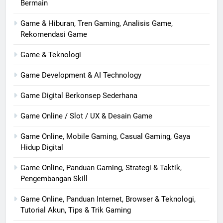
Bermain
Game & Hiburan, Tren Gaming, Analisis Game,
Rekomendasi Game
Game & Teknologi
Game Development & AI Technology
Game Digital Berkonsep Sederhana
Game Online / Slot / UX & Desain Game
Game Online, Mobile Gaming, Casual Gaming, Gaya
Hidup Digital
Game Online, Panduan Gaming, Strategi & Taktik,
Pengembangan Skill
Game Online, Panduan Internet, Browser & Teknologi,
Tutorial Akun, Tips & Trik Gaming