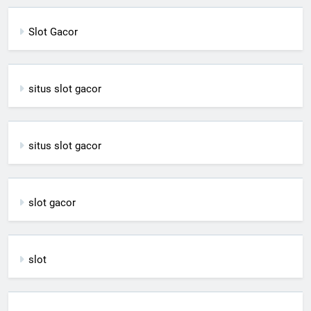
Slot Gacor
situs slot gacor
situs slot gacor
slot gacor
slot