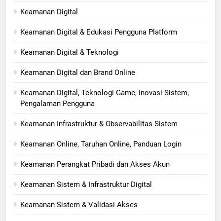
Keamanan Digital
Keamanan Digital & Edukasi Pengguna Platform
Keamanan Digital & Teknologi
Keamanan Digital dan Brand Online
Keamanan Digital, Teknologi Game, Inovasi Sistem,
Pengalaman Pengguna
Keamanan Infrastruktur & Observabilitas Sistem
Keamanan Online, Taruhan Online, Panduan Login
Keamanan Perangkat Pribadi dan Akses Akun
Keamanan Sistem & Infrastruktur Digital
Keamanan Sistem & Validasi Akses