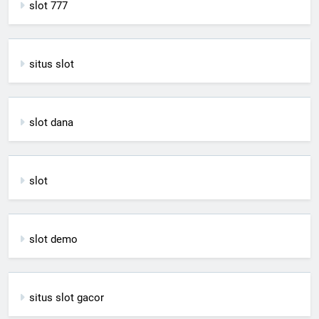
slot 777
situs slot
slot dana
slot
slot demo
situs slot gacor