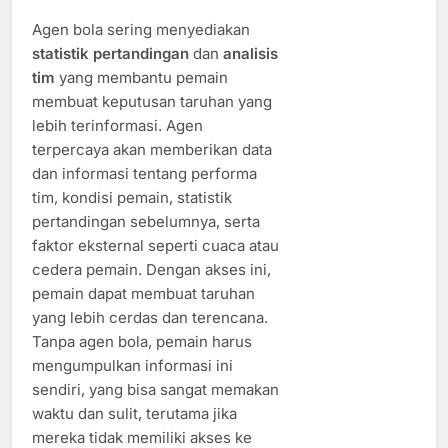
Agen bola sering menyediakan
statistik pertandingan
dan
analisis
tim
yang membantu pemain
membuat keputusan taruhan yang
lebih terinformasi. Agen
terpercaya akan memberikan data
dan informasi tentang performa
tim, kondisi pemain, statistik
pertandingan sebelumnya, serta
faktor eksternal seperti cuaca atau
cedera pemain. Dengan akses ini,
pemain dapat membuat taruhan
yang lebih cerdas dan terencana.
Tanpa agen bola, pemain harus
mengumpulkan informasi ini
sendiri, yang bisa sangat memakan
waktu dan sulit, terutama jika
mereka tidak memiliki akses ke