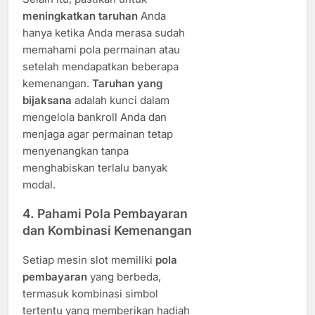
meningkatkan taruhan
Anda
hanya ketika Anda merasa sudah
memahami pola permainan atau
setelah mendapatkan beberapa
kemenangan.
Taruhan yang
bijaksana
adalah kunci dalam
mengelola bankroll Anda dan
menjaga agar permainan tetap
menyenangkan tanpa
menghabiskan terlalu banyak
modal.
4.
Pahami Pola Pembayaran
dan Kombinasi Kemenangan
Setiap mesin slot memiliki
pola
pembayaran
yang berbeda,
termasuk kombinasi simbol
tertentu yang memberikan hadiah