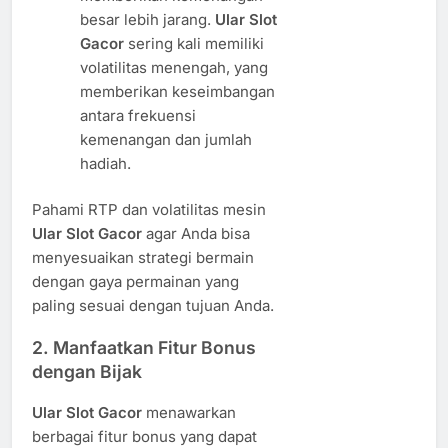
besar lebih jarang.
Ular Slot
Gacor
sering kali memiliki
volatilitas menengah, yang
memberikan keseimbangan
antara frekuensi
kemenangan dan jumlah
hadiah.
Pahami RTP dan volatilitas mesin
Ular Slot Gacor
agar Anda bisa
menyesuaikan strategi bermain
dengan gaya permainan yang
paling sesuai dengan tujuan Anda.
2.
Manfaatkan Fitur Bonus
dengan Bijak
Ular Slot Gacor
menawarkan
berbagai fitur bonus yang dapat