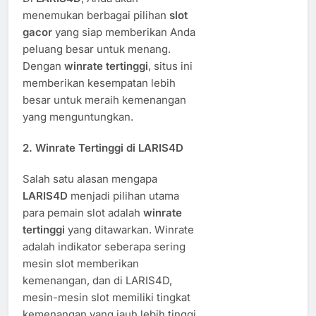
menemukan berbagai pilihan
slot
gacor
yang siap memberikan Anda
peluang besar untuk menang.
Dengan
winrate tertinggi
, situs ini
memberikan kesempatan lebih
besar untuk meraih kemenangan
yang menguntungkan.
2.
Winrate Tertinggi di LARIS4D
Salah satu alasan mengapa
LARIS4D
menjadi pilihan utama
para pemain slot adalah
winrate
tertinggi
yang ditawarkan. Winrate
adalah indikator seberapa sering
mesin slot memberikan
kemenangan, dan di LARIS4D,
mesin-mesin slot memiliki tingkat
kemenangan yang jauh lebih tinggi