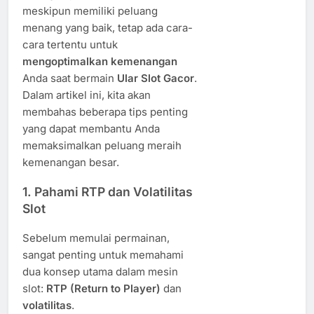
meskipun memiliki peluang
menang yang baik, tetap ada cara-
cara tertentu untuk
mengoptimalkan kemenangan
Anda saat bermain
Ular Slot Gacor
.
Dalam artikel ini, kita akan
membahas beberapa tips penting
yang dapat membantu Anda
memaksimalkan peluang meraih
kemenangan besar.
1.
Pahami RTP dan Volatilitas
Slot
Sebelum memulai permainan,
sangat penting untuk memahami
dua konsep utama dalam mesin
slot:
RTP (Return to Player)
dan
volatilitas
.