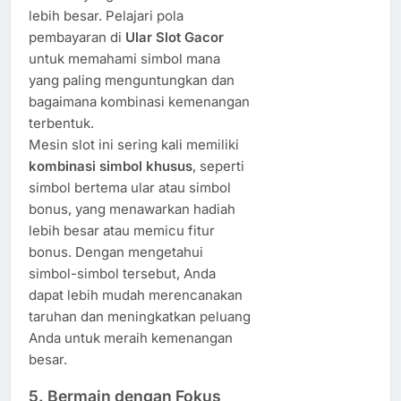
lebih besar. Pelajari pola
pembayaran di
Ular Slot Gacor
untuk memahami simbol mana
yang paling menguntungkan dan
bagaimana kombinasi kemenangan
terbentuk.
Mesin slot ini sering kali memiliki
kombinasi simbol khusus
, seperti
simbol bertema ular atau simbol
bonus, yang menawarkan hadiah
lebih besar atau memicu fitur
bonus. Dengan mengetahui
simbol-simbol tersebut, Anda
dapat lebih mudah merencanakan
taruhan dan meningkatkan peluang
Anda untuk meraih kemenangan
besar.
5.
Bermain dengan Fokus