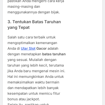
pastikan Anda mengerti cara kerja
masing-masing dan
menggunakannya dengan bijak.
3.
Tentukan Batas Taruhan
yang Tepat
Salah satu cara terbaik untuk
mengoptimalkan kemenangan
Anda di
Ular Slot
Gacor
adalah
dengan menetapkan
batas taruhan
yang sesuai. Mulailah dengan
taruhan yang lebih kecil, terutama
jika Anda baru mengenal mesin ini.
Hal ini memungkinkan Anda untuk
memaksimalkan waktu bermain
dan mendapatkan lebih banyak
kesempatan untuk memicu fitur
bonus atau jackpot.
Selain itu, pastikan untuk