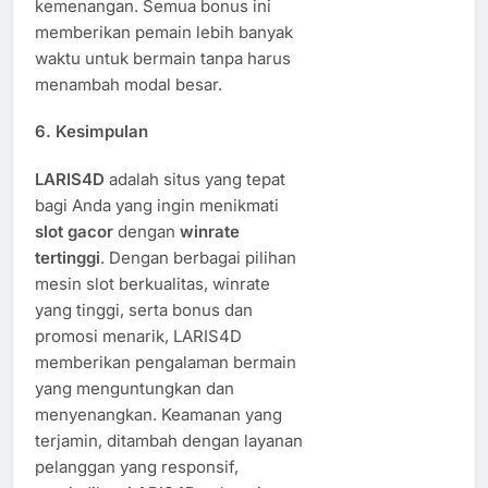
kemenangan. Semua bonus ini
memberikan pemain lebih banyak
waktu untuk bermain tanpa harus
menambah modal besar.
6.
Kesimpulan
LARIS4D
adalah situs yang tepat
bagi Anda yang ingin menikmati
slot gacor
dengan
winrate
tertinggi
. Dengan berbagai pilihan
mesin slot berkualitas, winrate
yang tinggi, serta bonus dan
promosi menarik, LARIS4D
memberikan pengalaman bermain
yang menguntungkan dan
menyenangkan. Keamanan yang
terjamin, ditambah dengan layanan
pelanggan yang responsif,