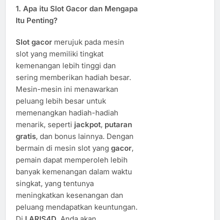
1.
Apa itu Slot Gacor dan Mengapa
Itu Penting?
Slot gacor
merujuk pada mesin
slot yang memiliki tingkat
kemenangan lebih tinggi dan
sering memberikan hadiah besar.
Mesin-mesin ini menawarkan
peluang lebih besar untuk
memenangkan hadiah-hadiah
menarik, seperti
jackpot
,
putaran
gratis
, dan bonus lainnya. Dengan
bermain di mesin slot yang
gacor
,
pemain dapat memperoleh lebih
banyak kemenangan dalam waktu
singkat, yang tentunya
meningkatkan kesenangan dan
peluang mendapatkan keuntungan.
Di
LARIS4D
, Anda akan