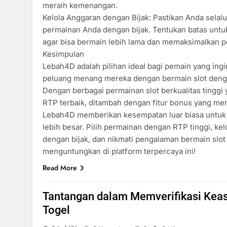
meraih kemenangan.
Kelola Anggaran dengan Bijak: Pastikan Anda selal
permainan Anda dengan bijak. Tentukan batas untuk
agar bisa bermain lebih lama dan memaksimalkan 
Kesimpulan
Lebah4D adalah pilihan ideal bagi pemain yang ing
peluang menang mereka dengan bermain slot denga
Dengan berbagai permainan slot berkualitas tingg
RTP terbaik, ditambah dengan fitur bonus yang m
Lebah4D memberikan kesempatan luar biasa untu
lebih besar. Pilih permainan dengan RTP tinggi, ke
dengan bijak, dan nikmati pengalaman bermain slot
menguntungkan di platform terpercaya ini!
Read More
Tantangan dalam Memverifikasi Keas
Togel