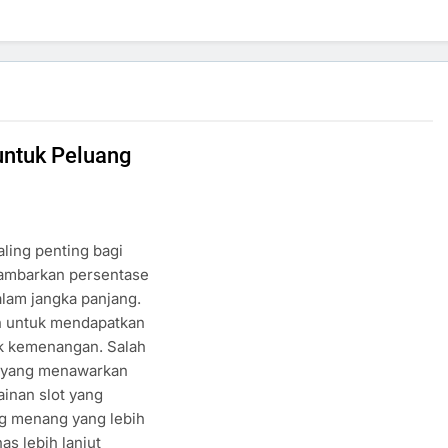
untuk Peluang
aling penting bagi
gambarkan persentase
lam jangka panjang.
n untuk mendapatkan
uk kemenangan. Salah
t yang menawarkan
inan slot yang
g menang yang lebih
as lebih lanjut