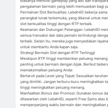
biasanya memiliki gameplay yang adil dan transpa
pengalaman bermain yang lebih memuaskan bagi p
Permainan Slot Berkualitas: Lebah4D bekerja sam
perangkat lunak terkemuka, yang dikenal untuk m
slot berkualitas tinggi dengan RTP terbaik.
Keamanan dan Dukungan Pelanggan: Lebah4D mem
semua transaksi dan data pemain terlindungi denga
terbaik. Selain itu, mereka juga menyediakan laya
untuk membantu Anda kapan saja.
Strategi Bermain Slot dengan RTP Tertinggi
Meskipun RTP tinggi memberikan peluang menang l
penting untuk bermain dengan bijak. Berikut bebera
memaksimalkan peluang Anda:
Bertaruh pada Level yang Tepat: Sesuaikan taruha
yang dimiliki. Jangan terburu-buru meningkatkan 
tinggi meningkatkan peluang menang.
Manfaatkan Bonus dan Promosi: Gunakan bonus da
ditawarkan oleh Lebah4D, seperti Free Spins atau 
memperpanjang waktu bermain dan meningkatkan 