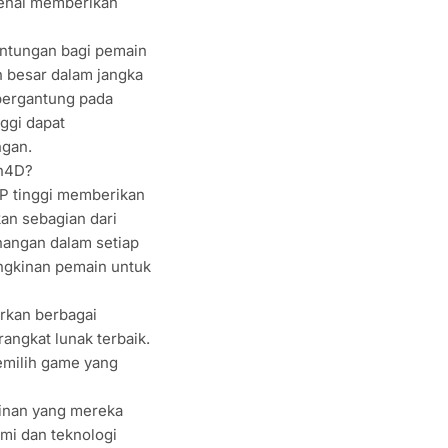
kenal memberikan
ntungan bagi pemain
 besar dalam jangka
 bergantung pada
ggi dapat
ngan.
ah4D?
P tinggi memberikan
an sebagian dari
nangan dalam setiap
ngkinan pemain untuk
rkan berbagai
angkat lunak terbaik.
emilih game yang
inan yang mereka
smi dan teknologi