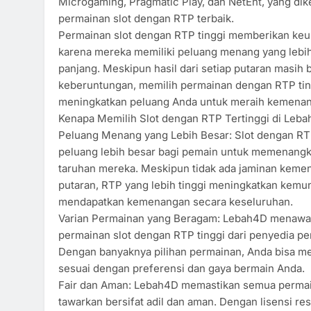
Microgaming, Pragmatic Play, dan NetEnt, yang di
permainan slot dengan RTP terbaik.
Permainan slot dengan RTP tinggi memberikan keu
karena mereka memiliki peluang menang yang lebih
panjang. Meskipun hasil dari setiap putaran masih
keberuntungan, memilih permainan dengan RTP tin
meningkatkan peluang Anda untuk meraih kemena
Kenapa Memilih Slot dengan RTP Tertinggi di Leb
Peluang Menang yang Lebih Besar: Slot dengan RT
peluang lebih besar bagi pemain untuk memenangk
taruhan mereka. Meskipun tidak ada jaminan keme
putaran, RTP yang lebih tinggi meningkatkan kemu
mendapatkan kemenangan secara keseluruhan.
Varian Permainan yang Beragam: Lebah4D menawa
permainan slot dengan RTP tinggi dari penyedia per
Dengan banyaknya pilihan permainan, Anda bisa m
sesuai dengan preferensi dan gaya bermain Anda.
Fair dan Aman: Lebah4D memastikan semua perma
tawarkan bersifat adil dan aman. Dengan lisensi re