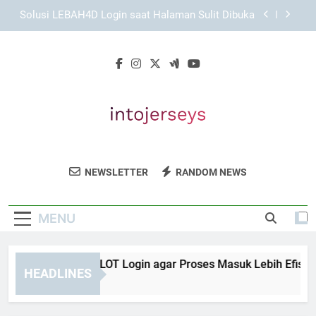
Skip
Login KAYA787 melalui Browser Terbaru untuk
to
Akses Lebih Optimal
content
KAYA787 Login dengan Dukungan Akses untuk
Sistem Operasi Berbeda
Panduan EDWINSLOT Login agar Proses Masuk
Lebih Efisien
Solusi LEBAH4D Login saat Halaman Sulit Dibuka
Login KAYA787 melalui Browser Terbaru untuk
Akses Lebih Optimal
Into Jerseys
Dapatkan Jersey Olahraga Berkualitas Dan
KAYA787 Login dengan Dukungan Akses untuk
NEWSLETTER
RANDOM NEWS
Sistem Operasi Berbeda
Merchandise Favorit Anda Di Into Jerseys.
MENU
anduan EDWINSLOT Login agar Proses Masuk Lebih Efisien
HEADLINES
Weeks Ago