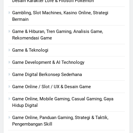
Desain Karakter Lore & Filosofi Pokémon
Gambling, Slot Machines, Kasino Online, Strategi
Bermain
Game & Hiburan, Tren Gaming, Analisis Game,
Rekomendasi Game
Game & Teknologi
Game Development & AI Technology
Game Digital Berkonsep Sederhana
Game Online / Slot / UX & Desain Game
Game Online, Mobile Gaming, Casual Gaming, Gaya
Hidup Digital
Game Online, Panduan Gaming, Strategi & Taktik,
Pengembangan Skill