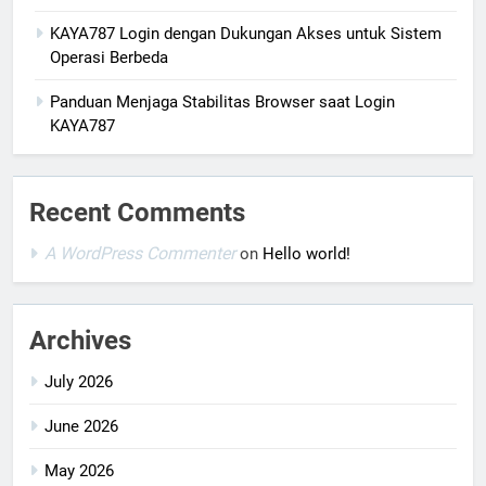
KAYA787 Login dengan Dukungan Akses untuk Sistem
Operasi Berbeda
Panduan Menjaga Stabilitas Browser saat Login
KAYA787
Recent Comments
A WordPress Commenter
on
Hello world!
Archives
July 2026
June 2026
May 2026