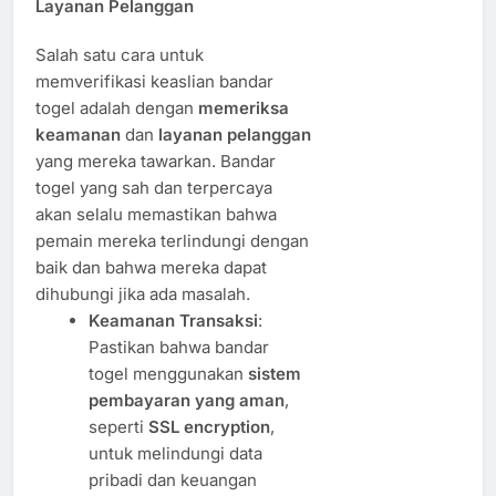
Layanan Pelanggan
Salah satu cara untuk
memverifikasi keaslian bandar
togel adalah dengan
memeriksa
keamanan
dan
layanan pelanggan
yang mereka tawarkan. Bandar
togel yang sah dan terpercaya
akan selalu memastikan bahwa
pemain mereka terlindungi dengan
baik dan bahwa mereka dapat
dihubungi jika ada masalah.
Keamanan Transaksi
:
Pastikan bahwa bandar
togel menggunakan
sistem
pembayaran yang aman
,
seperti
SSL encryption
,
untuk melindungi data
pribadi dan keuangan