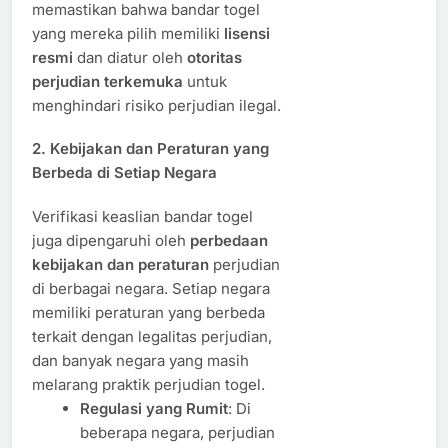
memastikan bahwa bandar togel
yang mereka pilih memiliki
lisensi
resmi
dan diatur oleh
otoritas
perjudian terkemuka
untuk
menghindari risiko perjudian ilegal.
2.
Kebijakan dan Peraturan yang
Berbeda di Setiap Negara
Verifikasi keaslian bandar togel
juga dipengaruhi oleh
perbedaan
kebijakan dan peraturan
perjudian
di berbagai negara. Setiap negara
memiliki peraturan yang berbeda
terkait dengan legalitas perjudian,
dan banyak negara yang masih
melarang praktik perjudian togel.
Regulasi yang Rumit
: Di
beberapa negara, perjudian