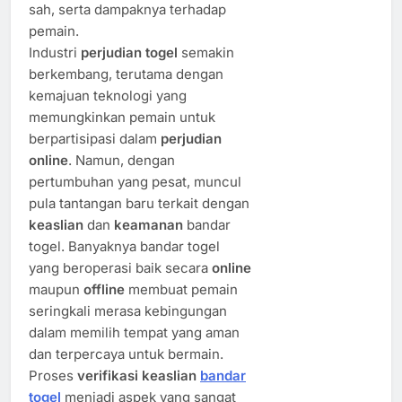
sah, serta dampaknya terhadap
pemain.
Industri
perjudian togel
semakin
berkembang, terutama dengan
kemajuan teknologi yang
memungkinkan pemain untuk
berpartisipasi dalam
perjudian
online
. Namun, dengan
pertumbuhan yang pesat, muncul
pula tantangan baru terkait dengan
keaslian
dan
keamanan
bandar
togel. Banyaknya bandar togel
yang beroperasi baik secara
online
maupun
offline
membuat pemain
seringkali merasa kebingungan
dalam memilih tempat yang aman
dan terpercaya untuk bermain.
Proses
verifikasi keaslian
bandar
togel
menjadi aspek yang sangat