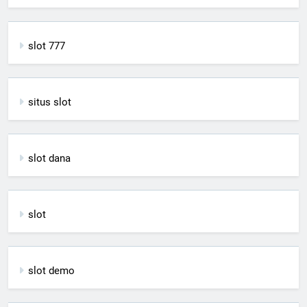
slot 777
situs slot
slot dana
slot
slot demo