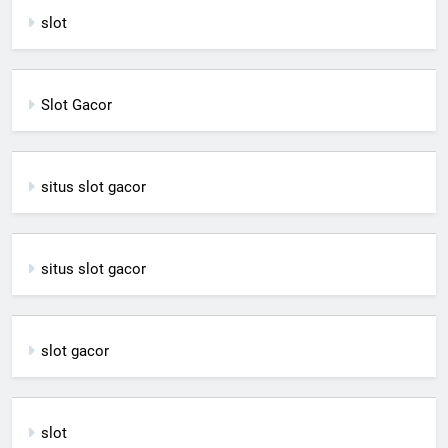
slot
Slot Gacor
situs slot gacor
situs slot gacor
slot gacor
slot