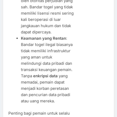
oleh otoritas perjudian yang
sah. Bandar togel yang tidak
memiliki lisensi resmi sering
kali beroperasi di luar
jangkauan hukum dan tidak
dapat dipercaya.
Keamanan yang Rentan
:
Bandar togel ilegal biasanya
tidak memiliki infrastruktur
yang aman untuk
melindungi data pribadi dan
transaksi keuangan pemain.
Tanpa
enkripsi data
yang
memadai, pemain dapat
menjadi korban peretasan
dan pencurian data pribadi
atau uang mereka.
Penting bagi pemain untuk selalu