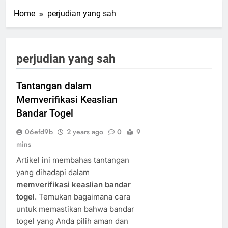
Home
perjudian yang sah
perjudian yang sah
Tantangan dalam
Memverifikasi Keaslian
Bandar Togel
06efd9b
2 years ago
0
9
mins
Artikel ini membahas tantangan
yang dihadapi dalam
memverifikasi keaslian bandar
togel
. Temukan bagaimana cara
untuk memastikan bahwa bandar
togel yang Anda pilih aman dan