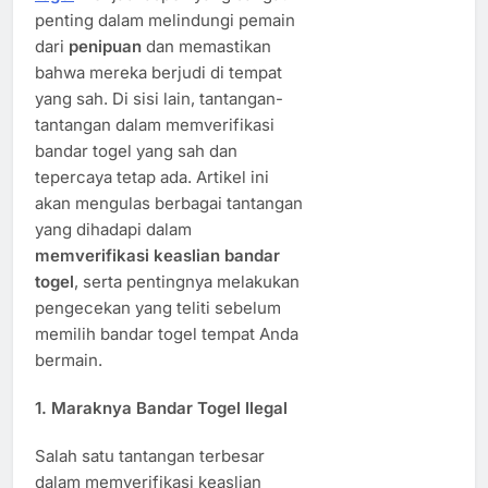
penting dalam melindungi pemain
dari
penipuan
dan memastikan
bahwa mereka berjudi di tempat
yang sah. Di sisi lain, tantangan-
tantangan dalam memverifikasi
bandar togel yang sah dan
tepercaya tetap ada. Artikel ini
akan mengulas berbagai tantangan
yang dihadapi dalam
memverifikasi keaslian bandar
togel
, serta pentingnya melakukan
pengecekan yang teliti sebelum
memilih bandar togel tempat Anda
bermain.
1.
Maraknya Bandar Togel Ilegal
Salah satu tantangan terbesar
dalam memverifikasi keaslian