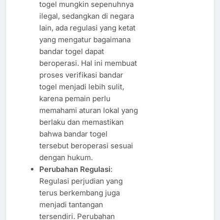
togel mungkin sepenuhnya
ilegal, sedangkan di negara
lain, ada regulasi yang ketat
yang mengatur bagaimana
bandar togel dapat
beroperasi. Hal ini membuat
proses verifikasi bandar
togel menjadi lebih sulit,
karena pemain perlu
memahami aturan lokal yang
berlaku dan memastikan
bahwa bandar togel
tersebut beroperasi sesuai
dengan hukum.
Perubahan Regulasi
:
Regulasi perjudian yang
terus berkembang juga
menjadi tantangan
tersendiri. Perubahan