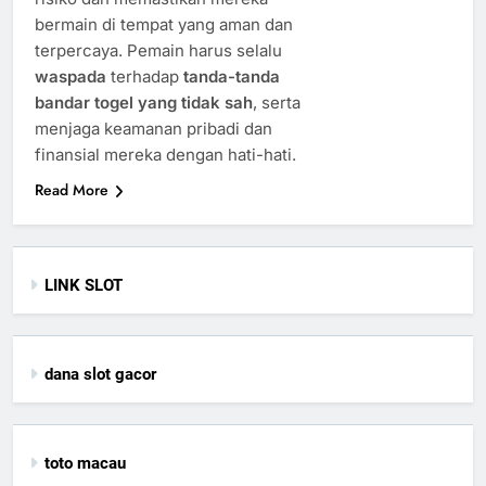
bermain di tempat yang aman dan
terpercaya. Pemain harus selalu
waspada
terhadap
tanda-tanda
bandar togel yang tidak sah
, serta
menjaga keamanan pribadi dan
finansial mereka dengan hati-hati.
Read More
LINK SLOT
dana slot gacor
toto macau