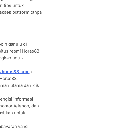
n tips untuk
kses platform tanpa
bih dahulu di
situs resmi Horas88
angkah untuk
://horas88.com
di
Horas88.
aman utama dan klik
mengisi
informasi
 nomor telepon, dan
stikan untuk
mbayaran yang