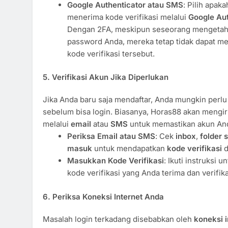
Google Authenticator atau SMS
: Pilih apak
menerima kode verifikasi melalui
Google Aut
Dengan 2FA, meskipun seseorang mengetah
password Anda, mereka tetap tidak dapat m
kode verifikasi tersebut.
5.
Verifikasi Akun Jika Diperlukan
Jika Anda baru saja mendaftar, Anda mungkin perl
sebelum bisa login. Biasanya, Horas88 akan mengi
melalui
email
atau
SMS
untuk memastikan akun An
Periksa Email atau SMS
: Cek
inbox
,
folder 
masuk
untuk mendapatkan
kode verifikasi
d
Masukkan Kode Verifikasi
: Ikuti instruksi
kode verifikasi yang Anda terima dan verifik
6.
Periksa Koneksi Internet Anda
Masalah login terkadang disebabkan oleh
koneksi 