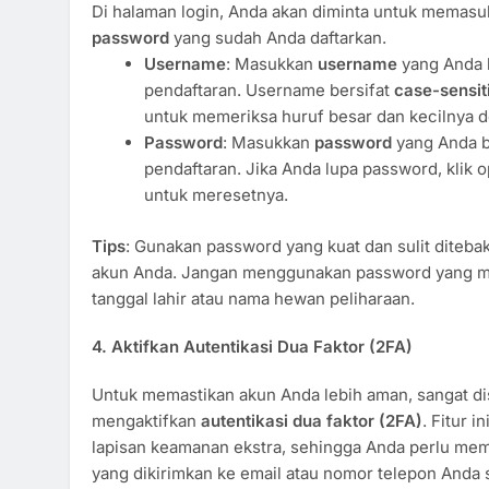
Di halaman login, Anda akan diminta untuk memas
password
yang sudah Anda daftarkan.
Username
: Masukkan
username
yang Anda 
pendaftaran. Username bersifat
case-sensit
untuk memeriksa huruf besar dan kecilnya de
Password
: Masukkan
password
yang Anda b
pendaftaran. Jika Anda lupa password, klik 
untuk meresetnya.
Tips
: Gunakan password yang kuat dan sulit diteba
akun Anda. Jangan menggunakan password yang mu
tanggal lahir atau nama hewan peliharaan.
4.
Aktifkan Autentikasi Dua Faktor (2FA)
Untuk memastikan akun Anda lebih aman, sangat di
mengaktifkan
autentikasi dua faktor (2FA)
. Fitur 
lapisan keamanan ekstra, sehingga Anda perlu m
yang dikirimkan ke email atau nomor telepon Anda se