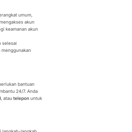
erangkat umum,
u mengakses akun
ungi keamanan akun
 selesai
da menggunakan
merlukan bantuan
mbantu 24/7. Anda
l
, atau
telepon
untuk
i langkah-langkah