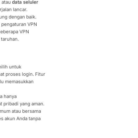
i
atau
data seluler
jalan lancar.
ung dengan baik.
n pengaturan VPN
 Beberapa VPN
 taruhan.
ilih untuk
 proses login. Fitur
erlu memasukkan
da hanya
t pribadi yang aman.
 umum atau bersama
ses akun Anda tanpa