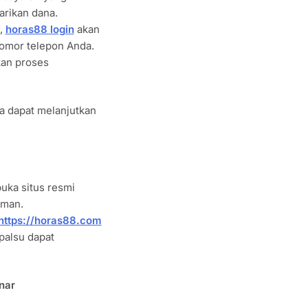
arikan dana.
i,
horas88 login
akan
nomor telepon Anda.
kan proses
da dapat melanjutkan
uka situs resmi
aman.
https://horas88.com
 palsu dapat
nar