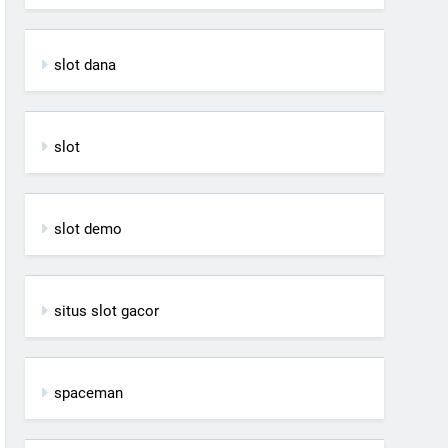
slot dana
slot
slot demo
situs slot gacor
spaceman