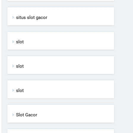
situs slot gacor
slot
slot
slot
Slot Gacor