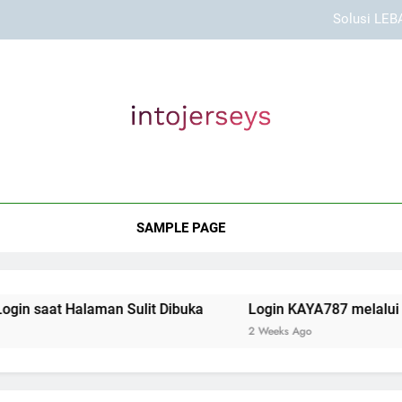
Solusi LEB
Login KAYA787 melalui Brows
KAYA787 Login dengan Dukungan
Panduan EDWINSLOT Lo
o Jerseys
Solusi LEB
ersey Olahraga Berkualitas Dan Merchandise Favorit Anda Di I
Login KAYA787 melalui Brows
SAMPLE PAGE
KAYA787 Login dengan Dukungan
alaman Sulit Dibuka
Login KAYA787 melalui Browser Te
2 Weeks Ago