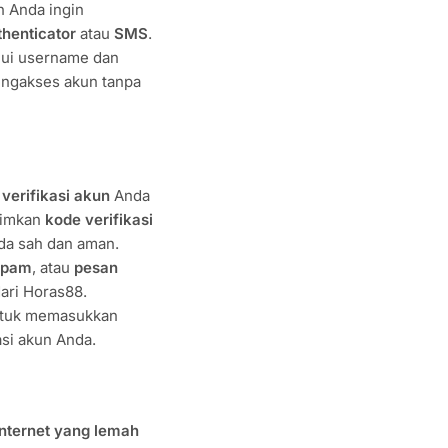
ah Anda ingin
henticator
atau
SMS
.
ui username dan
engakses akun tanpa
u
verifikasi akun
Anda
rimkan
kode verifikasi
da sah dan aman.
spam
, atau
pesan
ari Horas88.
 untuk memasukkan
asi akun Anda.
internet yang lemah