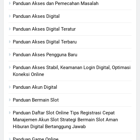
Panduan Akses dan Pemecahan Masalah
Panduan Akses Digital
Panduan Akses Digital Teratur
Panduan Akses Digital Terbaru
Panduan Akses Pengguna Baru
Panduan Akses Stabil, Keamanan Login Digital, Optimasi
Koneksi Online
Panduan Akun Digital
Panduan Bermain Slot
Panduan Daftar Slot Online Tips Registrasi Cepat
Manajemen Akun Slot Strategi Bermain Slot Aman
Hiburan Digital Bertanggung Jawab
Panduan Game Online