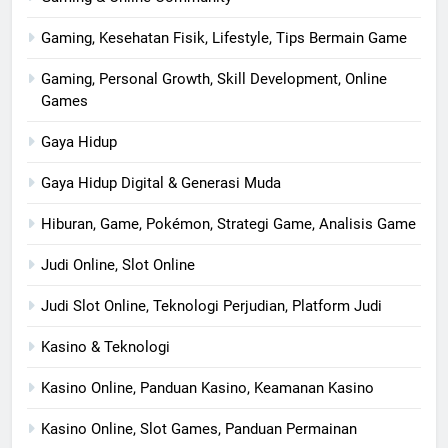
Gaming, Kesehatan Fisik, Lifestyle, Tips Bermain Game
Gaming, Personal Growth, Skill Development, Online
Games
Gaya Hidup
Gaya Hidup Digital & Generasi Muda
Hiburan, Game, Pokémon, Strategi Game, Analisis Game
Judi Online, Slot Online
Judi Slot Online, Teknologi Perjudian, Platform Judi
Kasino & Teknologi
Kasino Online, Panduan Kasino, Keamanan Kasino
Kasino Online, Slot Games, Panduan Permainan