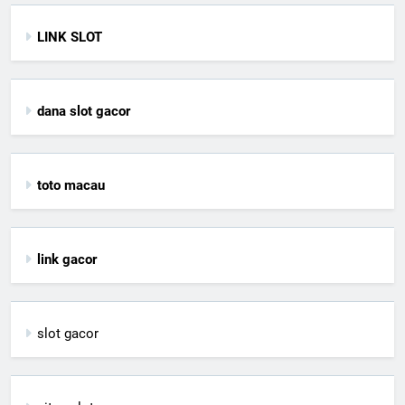
LINK SLOT
dana slot gacor
toto macau
link gacor
slot gacor