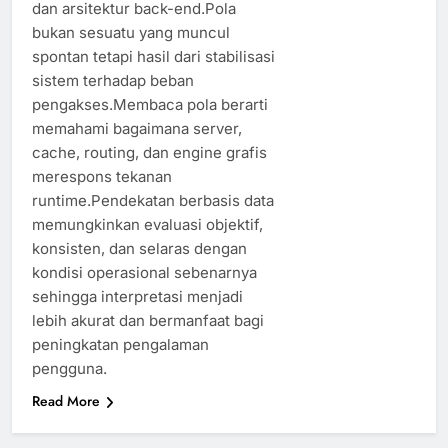
dan arsitektur back-end.Pola
bukan sesuatu yang muncul
spontan tetapi hasil dari stabilisasi
sistem terhadap beban
pengakses.Membaca pola berarti
memahami bagaimana server,
cache, routing, dan engine grafis
merespons tekanan
runtime.Pendekatan berbasis data
memungkinkan evaluasi objektif,
konsisten, dan selaras dengan
kondisi operasional sebenarnya
sehingga interpretasi menjadi
lebih akurat dan bermanfaat bagi
peningkatan pengalaman
pengguna.
Read More