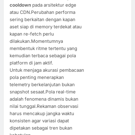
cooldown
pada arsitektur edge
atau CDN.Perubahan performa
sering berkaitan dengan kapan
aset siap di memory terdekat atau
kapan re-fetch perlu
dilakukan.Momentumnya
membentuk ritme tertentu yang
kemudian terbaca sebagai pola
platform di jam aktif.
Untuk menjaga akurasi pembacaan
pola penting menerapkan
telemetry berkelanjutan bukan
snapshot sesaat.Pola real-time
adalah fenomena dinamis bukan
nilai tunggal.Rekaman observasi
harus mencakup jangka waktu
konsisten agar variasi dapat
dipetakan sebagai tren bukan