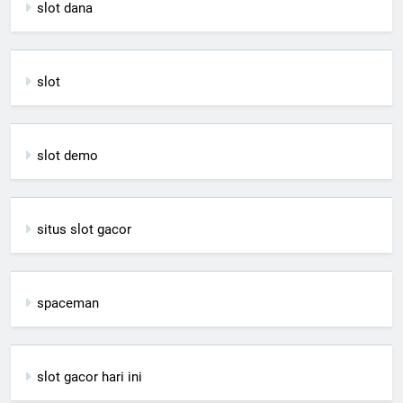
slot dana
slot
slot demo
situs slot gacor
spaceman
slot gacor hari ini