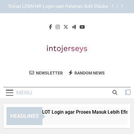
Skip
Login KAYA787 melalui Browser Terbaru untuk
to
Akses Lebih Optimal
content
KAYA787 Login dengan Dukungan Akses untuk
Sistem Operasi Berbeda
Panduan EDWINSLOT Login agar Proses Masuk
Lebih Efisien
Solusi LEBAH4D Login saat Halaman Sulit Dibuka
Login KAYA787 melalui Browser Terbaru untuk
Akses Lebih Optimal
Into Jerseys
Dapatkan Jersey Olahraga Berkualitas Dan
KAYA787 Login dengan Dukungan Akses untuk
NEWSLETTER
RANDOM NEWS
Sistem Operasi Berbeda
Merchandise Favorit Anda Di Into Jerseys.
MENU
anduan EDWINSLOT Login agar Proses Masuk Lebih Efisien
HEADLINES
Weeks Ago