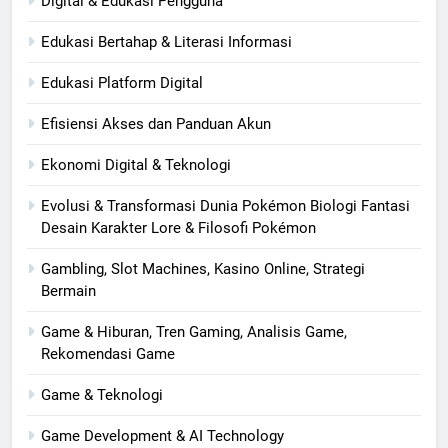
Digital & Edukasi Pengguna
Edukasi Bertahap & Literasi Informasi
Edukasi Platform Digital
Efisiensi Akses dan Panduan Akun
Ekonomi Digital & Teknologi
Evolusi & Transformasi Dunia Pokémon Biologi Fantasi
Desain Karakter Lore & Filosofi Pokémon
Gambling, Slot Machines, Kasino Online, Strategi
Bermain
Game & Hiburan, Tren Gaming, Analisis Game,
Rekomendasi Game
Game & Teknologi
Game Development & AI Technology