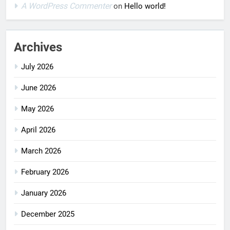
A WordPress Commenter
on
Hello world!
Archives
July 2026
June 2026
May 2026
April 2026
March 2026
February 2026
January 2026
December 2025