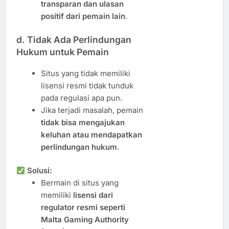
transparan dan ulasan
positif dari pemain lain
.
d. Tidak Ada Perlindungan
Hukum untuk Pemain
Situs yang tidak memiliki
lisensi resmi tidak tunduk
pada regulasi apa pun.
Jika terjadi masalah, pemain
tidak bisa mengajukan
keluhan atau mendapatkan
perlindungan hukum
.
Solusi:
Bermain di situs yang
memiliki
lisensi dari
regulator resmi seperti
Malta Gaming Authority