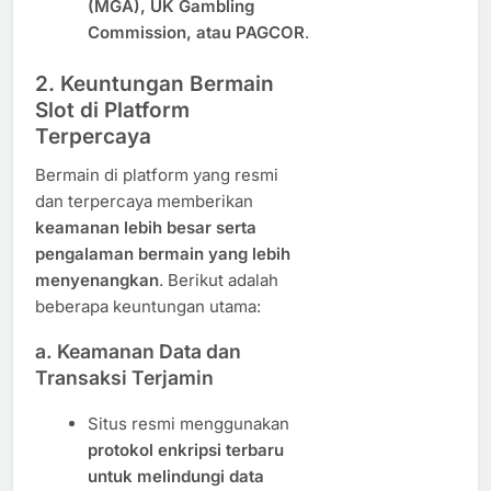
(MGA), UK Gambling
Commission, atau PAGCOR
.
2. Keuntungan Bermain
Slot di Platform
Terpercaya
Bermain di platform yang resmi
dan terpercaya memberikan
keamanan lebih besar serta
pengalaman bermain yang lebih
menyenangkan
. Berikut adalah
beberapa keuntungan utama:
a. Keamanan Data dan
Transaksi Terjamin
Situs resmi menggunakan
protokol enkripsi terbaru
untuk melindungi data