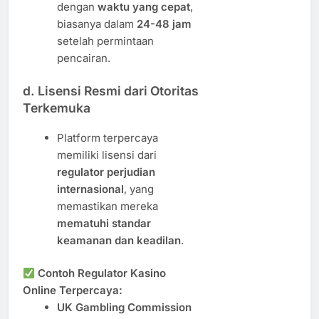
dengan
waktu yang cepat
,
biasanya dalam
24-48 jam
setelah permintaan
pencairan.
d. Lisensi Resmi dari Otoritas
Terkemuka
Platform terpercaya
memiliki lisensi dari
regulator perjudian
internasional
, yang
memastikan mereka
mematuhi standar
keamanan dan keadilan
.
Contoh Regulator Kasino
Online Terpercaya:
UK Gambling Commission