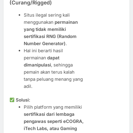
(Curang/Rigged)
Situs ilegal sering kali
menggunakan
permainan
yang tidak memiliki
sertifikasi RNG (Random
Number Generator)
.
Hal ini berarti hasil
permainan
dapat
dimanipulasi
, sehingga
pemain akan terus kalah
tanpa peluang menang yang
adil.
Solusi:
Pilih platform yang memiliki
sertifikasi dari lembaga
pengawas seperti eCOGRA,
iTech Labs, atau Gaming