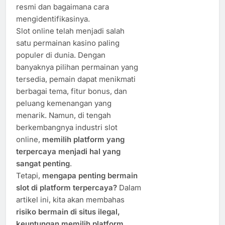
resmi dan bagaimana cara
mengidentifikasinya.
Slot online telah menjadi salah
satu permainan kasino paling
populer di dunia. Dengan
banyaknya pilihan permainan yang
tersedia, pemain dapat menikmati
berbagai tema, fitur bonus, dan
peluang kemenangan yang
menarik. Namun, di tengah
berkembangnya industri slot
online,
memilih platform yang
terpercaya menjadi hal yang
sangat penting
.
Tetapi,
mengapa penting bermain
slot di platform terpercaya?
Dalam
artikel ini, kita akan membahas
risiko bermain di situs ilegal,
keuntungan memilih platform