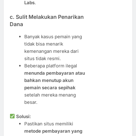
Labs
.
c. Sulit Melakukan Penarikan
Dana
Banyak kasus pemain yang
tidak bisa menarik
kemenangan mereka dari
situs tidak resmi.
Beberapa platform ilegal
menunda pembayaran atau
bahkan menutup akun
pemain secara sepihak
setelah mereka menang
besar.
Solusi:
Pastikan situs memiliki
metode pembayaran yang