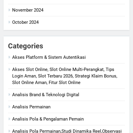
November 2024
October 2024
Categories
Akses Platform & Sistem Autentikasi
Akses Slot Online, Slot Online Multi-Perangkat, Tips
Login Aman, Slot Terbaru 2026, Strategi Klaim Bonus,
Slot Online Aman, Fitur Slot Online
Analisis Brand & Teknologi Digital
Analisis Permainan
Analisis Pola & Pengalaman Pemain
Analisis Pola Permainan,Studi Dinamika Reel,Observasi