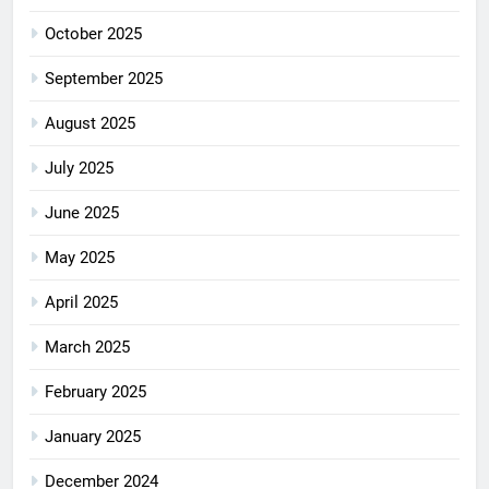
October 2025
September 2025
August 2025
July 2025
June 2025
May 2025
April 2025
March 2025
February 2025
January 2025
December 2024