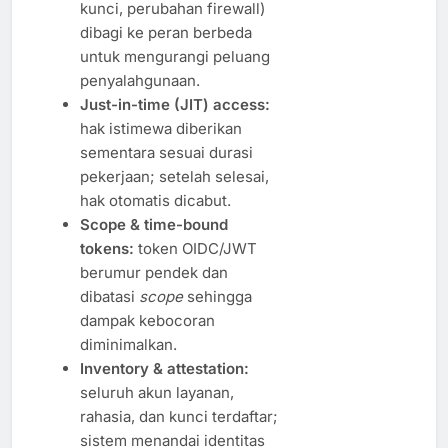
kunci, perubahan firewall)
dibagi ke peran berbeda
untuk mengurangi peluang
penyalahgunaan.
Just-in-time (JIT) access:
hak istimewa diberikan
sementara sesuai durasi
pekerjaan; setelah selesai,
hak otomatis dicabut.
Scope & time-bound
tokens:
token OIDC/JWT
berumur pendek dan
dibatasi
scope
sehingga
dampak kebocoran
diminimalkan.
Inventory & attestation:
seluruh akun layanan,
rahasia, dan kunci terdaftar;
sistem menandai identitas