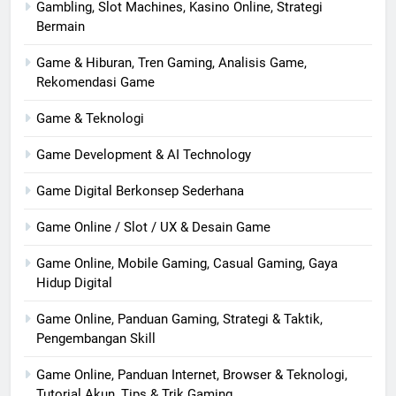
Gambling, Slot Machines, Kasino Online, Strategi
Bermain
Game & Hiburan, Tren Gaming, Analisis Game,
Rekomendasi Game
Game & Teknologi
Game Development & AI Technology
Game Digital Berkonsep Sederhana
Game Online / Slot / UX & Desain Game
Game Online, Mobile Gaming, Casual Gaming, Gaya
Hidup Digital
Game Online, Panduan Gaming, Strategi & Taktik,
Pengembangan Skill
Game Online, Panduan Internet, Browser & Teknologi,
Tutorial Akun, Tips & Trik Gaming