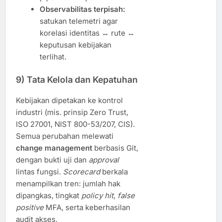
Observabilitas terpisah:
satukan telemetri agar
korelasi identitas ↔ rute ↔
keputusan kebijakan
terlihat.
9) Tata Kelola dan Kepatuhan
Kebijakan dipetakan ke kontrol
industri (mis. prinsip Zero Trust,
ISO 27001, NIST 800-53/207, CIS).
Semua perubahan melewati
change management
berbasis Git,
dengan bukti uji dan
approval
lintas fungsi.
Scorecard
berkala
menampilkan tren: jumlah hak
dipangkas, tingkat
policy hit
,
false
positive
MFA, serta keberhasilan
audit akses.