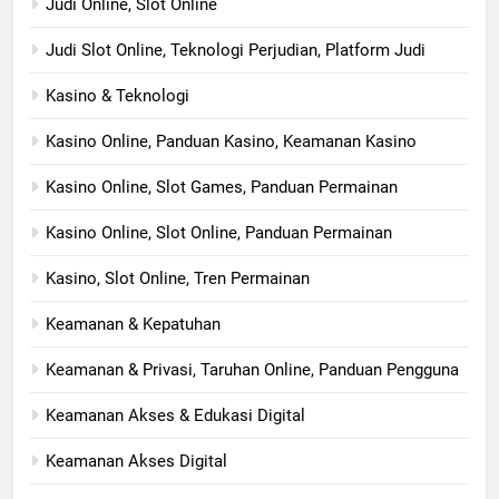
Judi Online, Slot Online
Judi Slot Online, Teknologi Perjudian, Platform Judi
Kasino & Teknologi
Kasino Online, Panduan Kasino, Keamanan Kasino
Kasino Online, Slot Games, Panduan Permainan
Kasino Online, Slot Online, Panduan Permainan
Kasino, Slot Online, Tren Permainan
Keamanan & Kepatuhan
Keamanan & Privasi, Taruhan Online, Panduan Pengguna
Keamanan Akses & Edukasi Digital
Keamanan Akses Digital