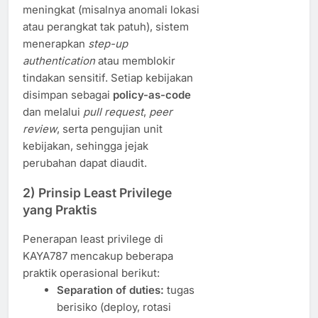
meningkat (misalnya anomali lokasi
atau perangkat tak patuh), sistem
menerapkan
step-up
authentication
atau memblokir
tindakan sensitif. Setiap kebijakan
disimpan sebagai
policy-as-code
dan melalui
pull request
,
peer
review
, serta pengujian unit
kebijakan, sehingga jejak
perubahan dapat diaudit.
2) Prinsip Least Privilege
yang Praktis
Penerapan least privilege di
KAYA787 mencakup beberapa
praktik operasional berikut:
Separation of duties:
tugas
berisiko (deploy, rotasi