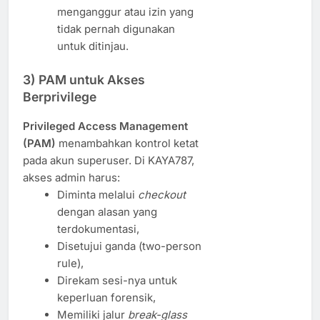
menganggur atau izin yang
tidak pernah digunakan
untuk ditinjau.
3) PAM untuk Akses
Berprivilege
Privileged Access Management
(PAM)
menambahkan kontrol ketat
pada akun superuser. Di KAYA787,
akses admin harus:
Diminta melalui
checkout
dengan alasan yang
terdokumentasi,
Disetujui ganda (two-person
rule),
Direkam sesi-nya untuk
keperluan forensik,
Memiliki jalur
break-glass