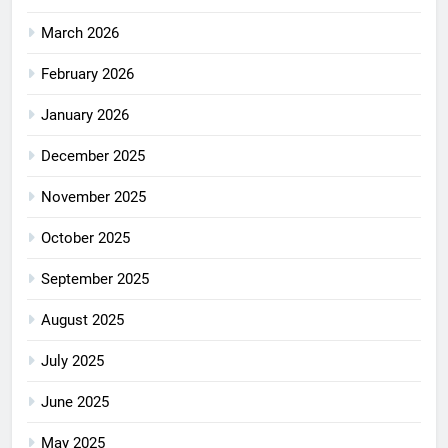
March 2026
February 2026
January 2026
December 2025
November 2025
October 2025
September 2025
August 2025
July 2025
June 2025
May 2025