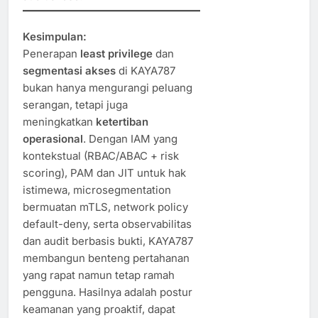
Kesimpulan:
Penerapan
least privilege
dan
segmentasi akses
di KAYA787
bukan hanya mengurangi peluang
serangan, tetapi juga
meningkatkan
ketertiban
operasional
. Dengan IAM yang
kontekstual (RBAC/ABAC + risk
scoring), PAM dan JIT untuk hak
istimewa, microsegmentation
bermuatan mTLS, network policy
default-deny, serta observabilitas
dan audit berbasis bukti, KAYA787
membangun benteng pertahanan
yang rapat namun tetap ramah
pengguna. Hasilnya adalah postur
keamanan yang proaktif, dapat