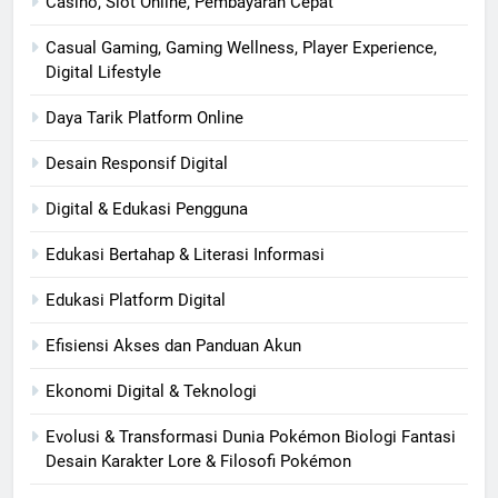
Casino, Slot Online, Pembayaran Cepat
Casual Gaming, Gaming Wellness, Player Experience,
Digital Lifestyle
Daya Tarik Platform Online
Desain Responsif Digital
Digital & Edukasi Pengguna
Edukasi Bertahap & Literasi Informasi
Edukasi Platform Digital
Efisiensi Akses dan Panduan Akun
Ekonomi Digital & Teknologi
Evolusi & Transformasi Dunia Pokémon Biologi Fantasi
Desain Karakter Lore & Filosofi Pokémon