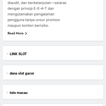
diaudit, dan berkelanjutan—selaras
dengan prinsip E-E-A-T dan
mengutamakan pengalaman
pengguna tanpa unsur promosi
maupun konten berisiko.
Read More
LINK SLOT
dana slot gacor
toto macau