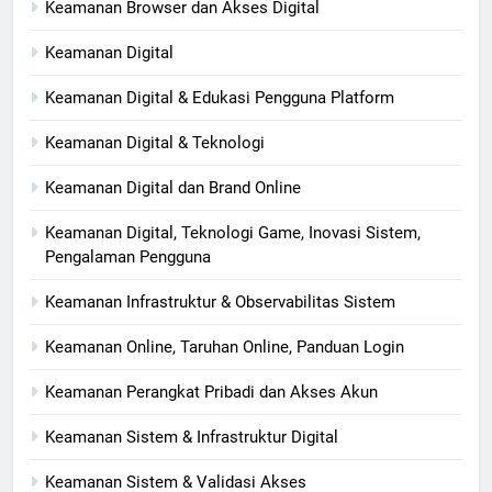
Keamanan Browser dan Akses Digital
Keamanan Digital
Keamanan Digital & Edukasi Pengguna Platform
Keamanan Digital & Teknologi
Keamanan Digital dan Brand Online
Keamanan Digital, Teknologi Game, Inovasi Sistem,
Pengalaman Pengguna
Keamanan Infrastruktur & Observabilitas Sistem
Keamanan Online, Taruhan Online, Panduan Login
Keamanan Perangkat Pribadi dan Akses Akun
Keamanan Sistem & Infrastruktur Digital
Keamanan Sistem & Validasi Akses