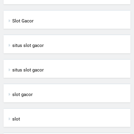
Slot Gacor
situs slot gacor
situs slot gacor
slot gacor
slot