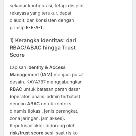
sekadar konfigurasi, tetapi disiplin
rekayasa yang terukur, dapat
diaudit, dan konsisten dengan
prinsip
E-E-A-T
.
1) Kerangka Identitas: dari
RBAC/ABAC hingga Trust
Score
Lapisan
Identity & Access
Management (IAM)
menjadi pusat
desain. KAYA787 menggabungkan
RBAC
untuk batasan peran dasar
(operator, analis, admin terbatas)
dengan
ABAC
untuk konteks
dinamis (lokasi, jenis perangkat,
zona jaringan, jam akses).
Keputusan akhir didorong oleh
risk/trust score
sesi: saat risiko