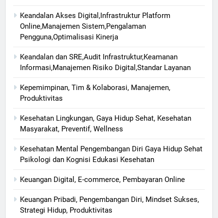
Keandalan Akses Digital,Infrastruktur Platform
Online,Manajemen Sistem,Pengalaman
Pengguna,Optimalisasi Kinerja
Keandalan dan SRE,Audit Infrastruktur,Keamanan
Informasi,Manajemen Risiko Digital,Standar Layanan
Kepemimpinan, Tim & Kolaborasi, Manajemen,
Produktivitas
Kesehatan Lingkungan, Gaya Hidup Sehat, Kesehatan
Masyarakat, Preventif, Wellness
Kesehatan Mental Pengembangan Diri Gaya Hidup Sehat
Psikologi dan Kognisi Edukasi Kesehatan
Keuangan Digital, E-commerce, Pembayaran Online
Keuangan Pribadi, Pengembangan Diri, Mindset Sukses,
Strategi Hidup, Produktivitas