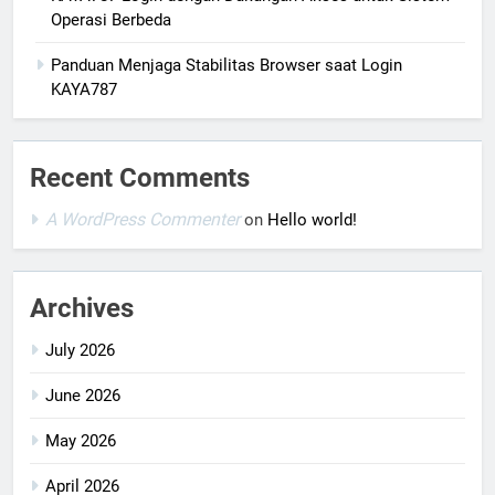
Operasi Berbeda
Panduan Menjaga Stabilitas Browser saat Login
KAYA787
Recent Comments
A WordPress Commenter
on
Hello world!
Archives
July 2026
June 2026
May 2026
April 2026