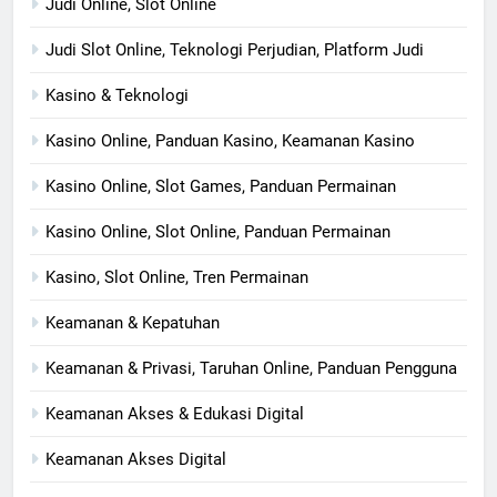
Judi Online, Slot Online
Judi Slot Online, Teknologi Perjudian, Platform Judi
Kasino & Teknologi
Kasino Online, Panduan Kasino, Keamanan Kasino
Kasino Online, Slot Games, Panduan Permainan
Kasino Online, Slot Online, Panduan Permainan
Kasino, Slot Online, Tren Permainan
Keamanan & Kepatuhan
Keamanan & Privasi, Taruhan Online, Panduan Pengguna
Keamanan Akses & Edukasi Digital
Keamanan Akses Digital