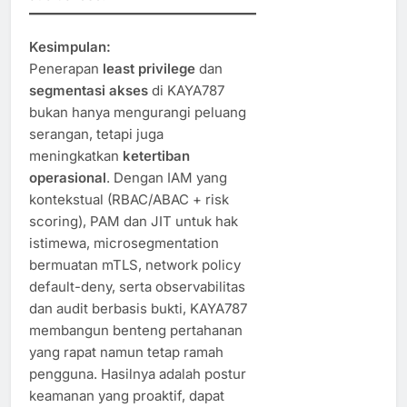
Kesimpulan:
Penerapan
least privilege
dan
segmentasi akses
di KAYA787
bukan hanya mengurangi peluang
serangan, tetapi juga
meningkatkan
ketertiban
operasional
. Dengan IAM yang
kontekstual (RBAC/ABAC + risk
scoring), PAM dan JIT untuk hak
istimewa, microsegmentation
bermuatan mTLS, network policy
default-deny, serta observabilitas
dan audit berbasis bukti, KAYA787
membangun benteng pertahanan
yang rapat namun tetap ramah
pengguna. Hasilnya adalah postur
keamanan yang proaktif, dapat