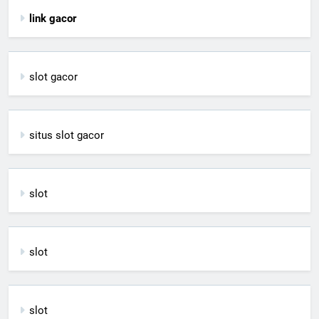
link gacor
slot gacor
situs slot gacor
slot
slot
slot