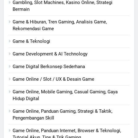
Gambling, Slot Machines, Kasino Online, Strategi
Bermain
Game & Hiburan, Tren Gaming, Analisis Game,
Rekomendasi Game
Game & Teknologi
Game Development & AI Technology
Game Digital Berkonsep Sederhana
Game Online / Slot / UX & Desain Game
Game Online, Mobile Gaming, Casual Gaming, Gaya
Hidup Digital
Game Online, Panduan Gaming, Strategi & Taktik,
Pengembangan Skill
Game Online, Panduan Internet, Browser & Teknologi,
Tutorial Akun, Tips & Trik Gaming