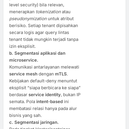
level security) bila relevan,
menerapkan
tokenization
atau
pseudonymization
untuk atribut
berisiko. Setiap tenant dipisahkan
secara logis agar query lintas
tenant tidak mungkin terjadi tanpa
izin eksplisit.
b. Segmentasi aplikasi dan
microservice.
Komunikasi antarlayanan melewati
service mesh
dengan
mTLS
.
Kebijakan default-deny menuntut
eksplisit “siapa berbicara ke siapa”
berdasar
service identity
, bukan IP
semata. Pola
intent-based
ini
membatasi relasi hanya pada alur
bisnis yang sah.
c. Segmentasi jaringan.