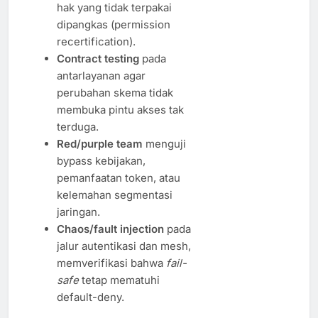
hak yang tidak terpakai
dipangkas (permission
recertification).
Contract testing
pada
antarlayanan agar
perubahan skema tidak
membuka pintu akses tak
terduga.
Red/purple team
menguji
bypass kebijakan,
pemanfaatan token, atau
kelemahan segmentasi
jaringan.
Chaos/fault injection
pada
jalur autentikasi dan mesh,
memverifikasi bahwa
fail-
safe
tetap mematuhi
default-deny.