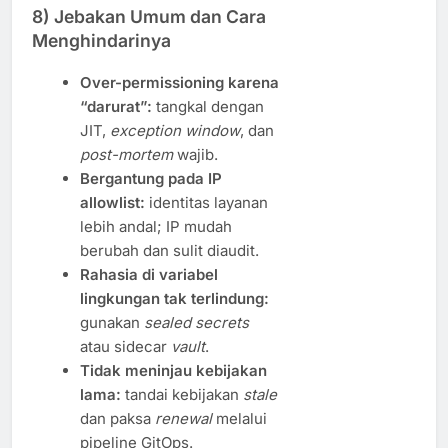
8) Jebakan Umum dan Cara
Menghindarinya
Over-permissioning karena
“darurat”:
tangkal dengan
JIT,
exception window
, dan
post-mortem
wajib.
Bergantung pada IP
allowlist:
identitas layanan
lebih andal; IP mudah
berubah dan sulit diaudit.
Rahasia di variabel
lingkungan tak terlindung:
gunakan
sealed secrets
atau sidecar
vault
.
Tidak meninjau kebijakan
lama:
tandai kebijakan
stale
dan paksa
renewal
melalui
pipeline GitOps.