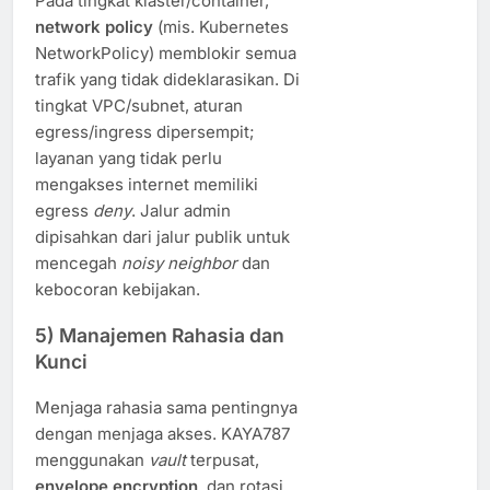
Pada tingkat klaster/container,
network policy
(mis. Kubernetes
NetworkPolicy) memblokir semua
trafik yang tidak dideklarasikan. Di
tingkat VPC/subnet, aturan
egress/ingress dipersempit;
layanan yang tidak perlu
mengakses internet memiliki
egress
deny
. Jalur admin
dipisahkan dari jalur publik untuk
mencegah
noisy neighbor
dan
kebocoran kebijakan.
5) Manajemen Rahasia dan
Kunci
Menjaga rahasia sama pentingnya
dengan menjaga akses. KAYA787
menggunakan
vault
terpusat,
envelope encryption
, dan rotasi