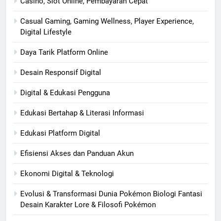
Casino, Slot Online, Pembayaran Cepat
Casual Gaming, Gaming Wellness, Player Experience,
Digital Lifestyle
Daya Tarik Platform Online
Desain Responsif Digital
Digital & Edukasi Pengguna
Edukasi Bertahap & Literasi Informasi
Edukasi Platform Digital
Efisiensi Akses dan Panduan Akun
Ekonomi Digital & Teknologi
Evolusi & Transformasi Dunia Pokémon Biologi Fantasi
Desain Karakter Lore & Filosofi Pokémon