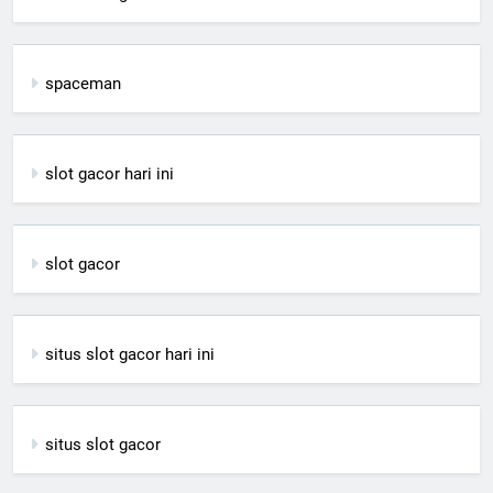
spaceman
slot gacor hari ini
slot gacor
situs slot gacor hari ini
situs slot gacor