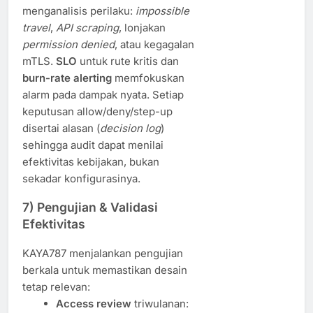
menganalisis perilaku:
impossible
travel
,
API scraping
, lonjakan
permission denied
, atau kegagalan
mTLS.
SLO
untuk rute kritis dan
burn-rate alerting
memfokuskan
alarm pada dampak nyata. Setiap
keputusan allow/deny/step-up
disertai alasan (
decision log
)
sehingga audit dapat menilai
efektivitas kebijakan, bukan
sekadar konfigurasinya.
7) Pengujian & Validasi
Efektivitas
KAYA787 menjalankan pengujian
berkala untuk memastikan desain
tetap relevan:
Access review
triwulanan: