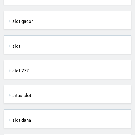
slot gacor
slot
slot 777
situs slot
slot dana