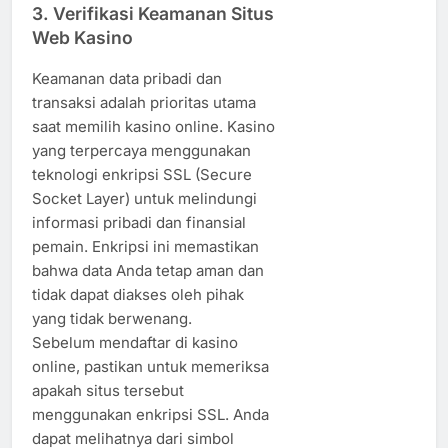
3.
Verifikasi Keamanan Situs
Web Kasino
Keamanan data pribadi dan
transaksi adalah prioritas utama
saat memilih kasino online. Kasino
yang terpercaya menggunakan
teknologi enkripsi SSL (Secure
Socket Layer) untuk melindungi
informasi pribadi dan finansial
pemain. Enkripsi ini memastikan
bahwa data Anda tetap aman dan
tidak dapat diakses oleh pihak
yang tidak berwenang.
Sebelum mendaftar di kasino
online, pastikan untuk memeriksa
apakah situs tersebut
menggunakan enkripsi SSL. Anda
dapat melihatnya dari simbol