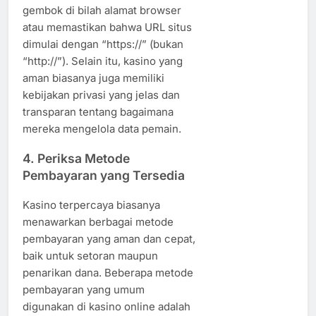
gembok di bilah alamat browser
atau memastikan bahwa URL situs
dimulai dengan “https://” (bukan
“http://”). Selain itu, kasino yang
aman biasanya juga memiliki
kebijakan privasi yang jelas dan
transparan tentang bagaimana
mereka mengelola data pemain.
4.
Periksa Metode
Pembayaran yang Tersedia
Kasino terpercaya biasanya
menawarkan berbagai metode
pembayaran yang aman dan cepat,
baik untuk setoran maupun
penarikan dana. Beberapa metode
pembayaran yang umum
digunakan di kasino online adalah