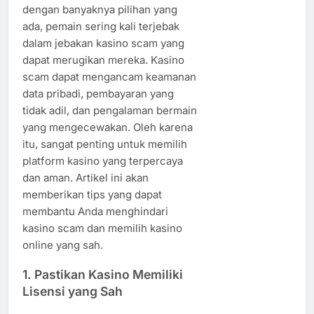
dengan banyaknya pilihan yang
ada, pemain sering kali terjebak
dalam jebakan kasino scam yang
dapat merugikan mereka. Kasino
scam dapat mengancam keamanan
data pribadi, pembayaran yang
tidak adil, dan pengalaman bermain
yang mengecewakan. Oleh karena
itu, sangat penting untuk memilih
platform kasino yang terpercaya
dan aman. Artikel ini akan
memberikan tips yang dapat
membantu Anda menghindari
kasino scam dan memilih kasino
online yang sah.
1.
Pastikan Kasino Memiliki
Lisensi yang Sah