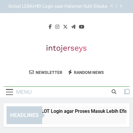
Skip
Login KAYA787 melalui Browser Terbaru untuk
to
Akses Lebih Optimal
content
KAYA787 Login dengan Dukungan Akses untuk
Sistem Operasi Berbeda
Panduan EDWINSLOT Login agar Proses Masuk
Lebih Efisien
Solusi LEBAH4D Login saat Halaman Sulit Dibuka
Login KAYA787 melalui Browser Terbaru untuk
Akses Lebih Optimal
Into Jerseys
Dapatkan Jersey Olahraga Berkualitas Dan
KAYA787 Login dengan Dukungan Akses untuk
NEWSLETTER
RANDOM NEWS
Sistem Operasi Berbeda
Merchandise Favorit Anda Di Into Jerseys.
MENU
nduan EDWINSLOT Login agar Proses Masuk Lebih Efisien
HEADLINES
Weeks Ago