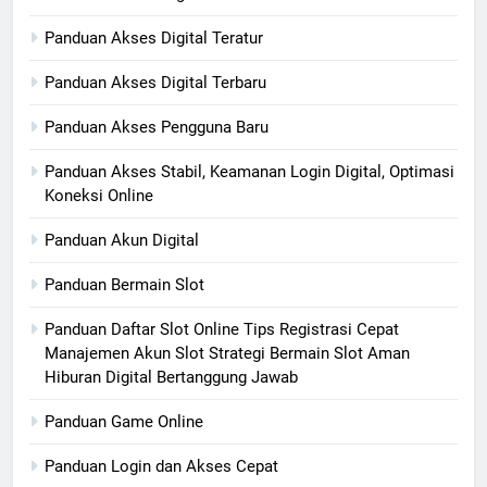
Panduan Akses Digital Teratur
Panduan Akses Digital Terbaru
Panduan Akses Pengguna Baru
Panduan Akses Stabil, Keamanan Login Digital, Optimasi
Koneksi Online
Panduan Akun Digital
Panduan Bermain Slot
Panduan Daftar Slot Online Tips Registrasi Cepat
Manajemen Akun Slot Strategi Bermain Slot Aman
Hiburan Digital Bertanggung Jawab
Panduan Game Online
Panduan Login dan Akses Cepat