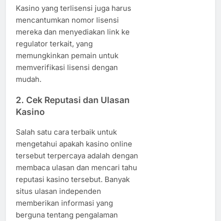
Kasino yang terlisensi juga harus
mencantumkan nomor lisensi
mereka dan menyediakan link ke
regulator terkait, yang
memungkinkan pemain untuk
memverifikasi lisensi dengan
mudah.
2.
Cek Reputasi dan Ulasan
Kasino
Salah satu cara terbaik untuk
mengetahui apakah kasino online
tersebut terpercaya adalah dengan
membaca ulasan dan mencari tahu
reputasi kasino tersebut. Banyak
situs ulasan independen
memberikan informasi yang
berguna tentang pengalaman