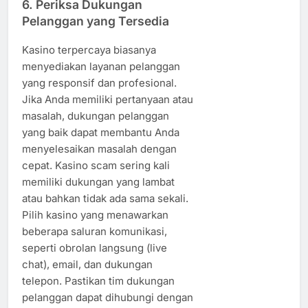
6.
Periksa Dukungan
Pelanggan yang Tersedia
Kasino terpercaya biasanya
menyediakan layanan pelanggan
yang responsif dan profesional.
Jika Anda memiliki pertanyaan atau
masalah, dukungan pelanggan
yang baik dapat membantu Anda
menyelesaikan masalah dengan
cepat. Kasino scam sering kali
memiliki dukungan yang lambat
atau bahkan tidak ada sama sekali.
Pilih kasino yang menawarkan
beberapa saluran komunikasi,
seperti obrolan langsung (live
chat), email, dan dukungan
telepon. Pastikan tim dukungan
pelanggan dapat dihubungi dengan