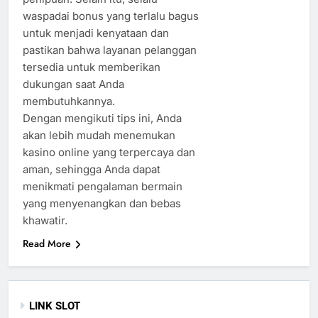
waspadai bonus yang terlalu bagus
untuk menjadi kenyataan dan
pastikan bahwa layanan pelanggan
tersedia untuk memberikan
dukungan saat Anda
membutuhkannya.
Dengan mengikuti tips ini, Anda
akan lebih mudah menemukan
kasino online yang terpercaya dan
aman, sehingga Anda dapat
menikmati pengalaman bermain
yang menyenangkan dan bebas
khawatir.
Read More
LINK SLOT