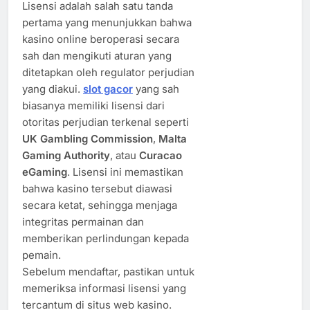
Lisensi adalah salah satu tanda
pertama yang menunjukkan bahwa
kasino online beroperasi secara
sah dan mengikuti aturan yang
ditetapkan oleh regulator perjudian
yang diakui.
slot gacor
yang sah
biasanya memiliki lisensi dari
otoritas perjudian terkenal seperti
UK Gambling Commission
,
Malta
Gaming Authority
, atau
Curacao
eGaming
. Lisensi ini memastikan
bahwa kasino tersebut diawasi
secara ketat, sehingga menjaga
integritas permainan dan
memberikan perlindungan kepada
pemain.
Sebelum mendaftar, pastikan untuk
memeriksa informasi lisensi yang
tercantum di situs web kasino.