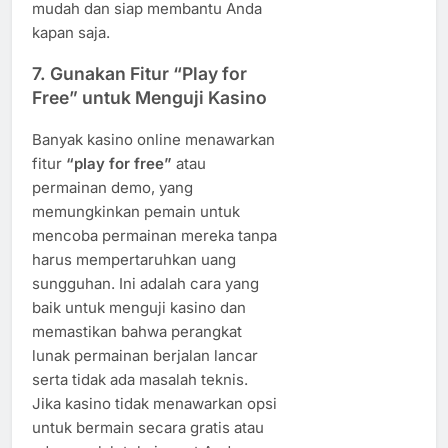
mudah dan siap membantu Anda
kapan saja.
7.
Gunakan Fitur “Play for
Free” untuk Menguji Kasino
Banyak kasino online menawarkan
fitur
“play for free”
atau
permainan demo, yang
memungkinkan pemain untuk
mencoba permainan mereka tanpa
harus mempertaruhkan uang
sungguhan. Ini adalah cara yang
baik untuk menguji kasino dan
memastikan bahwa perangkat
lunak permainan berjalan lancar
serta tidak ada masalah teknis.
Jika kasino tidak menawarkan opsi
untuk bermain secara gratis atau