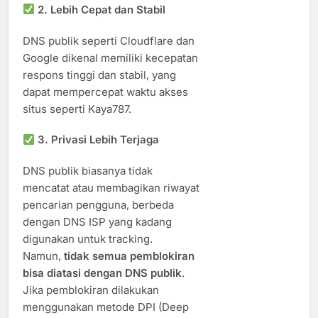
2.
Lebih Cepat dan Stabil
DNS publik seperti Cloudflare dan
Google dikenal memiliki kecepatan
respons tinggi dan stabil, yang
dapat mempercepat waktu akses
situs seperti Kaya787.
3.
Privasi Lebih Terjaga
DNS publik biasanya tidak
mencatat atau membagikan riwayat
pencarian pengguna, berbeda
dengan DNS ISP yang kadang
digunakan untuk tracking.
Namun,
tidak semua pemblokiran
bisa diatasi dengan DNS publik
.
Jika pemblokiran dilakukan
menggunakan metode DPI (Deep