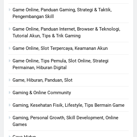
Game Online, Panduan Gaming, Strategi & Taktik,
Pengembangan Skill
Game Online, Panduan Internet, Browser & Teknologi,
Tutorial Akun, Tips & Trik Gaming
Game Online, Slot Terpercaya, Keamanan Akun
Game Online, Tips Pemula, Slot Online, Strategi
Permainan, Hiburan Digital
Game, Hiburan, Panduan, Slot
Gaming & Online Community
Gaming, Kesehatan Fisik, Lifestyle, Tips Bermain Game
Gaming, Personal Growth, Skill Development, Online
Games