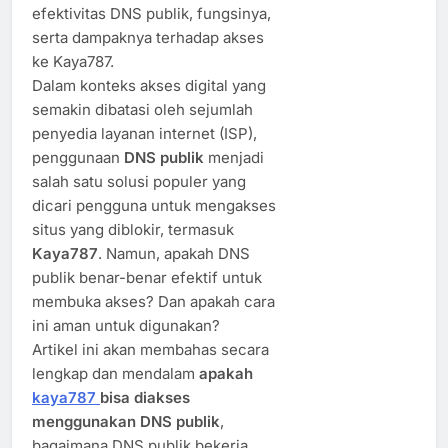
efektivitas DNS publik, fungsinya,
serta dampaknya terhadap akses
ke Kaya787.
Dalam konteks akses digital yang
semakin dibatasi oleh sejumlah
penyedia layanan internet (ISP),
penggunaan
DNS publik
menjadi
salah satu solusi populer yang
dicari pengguna untuk mengakses
situs yang diblokir, termasuk
Kaya787
. Namun, apakah DNS
publik benar-benar efektif untuk
membuka akses? Dan apakah cara
ini aman untuk digunakan?
Artikel ini akan membahas secara
lengkap dan mendalam
apakah
kaya787
bisa diakses
menggunakan DNS publik
,
bagaimana DNS publik bekerja,