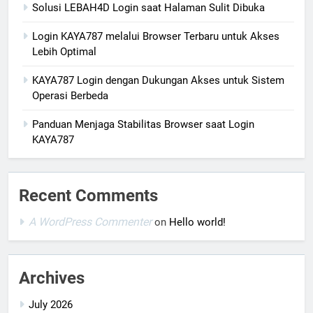
Solusi LEBAH4D Login saat Halaman Sulit Dibuka
Login KAYA787 melalui Browser Terbaru untuk Akses
Lebih Optimal
KAYA787 Login dengan Dukungan Akses untuk Sistem
Operasi Berbeda
Panduan Menjaga Stabilitas Browser saat Login
KAYA787
Recent Comments
A WordPress Commenter
on
Hello world!
Archives
July 2026