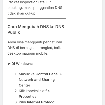
Packet Inspection) atau IP
blocking, maka penggantian DNS
tidak akan cukup.
Cara Mengubah DNS ke DNS
Publik
Anda bisa mengganti pengaturan
DNS di berbagai perangkat, baik
desktop maupun mobile:
➤ Di Windows:
Masuk ke
Control Panel
>
Network and Sharing
Center
Klik koneksi aktif >
Properties
Pilih
Internet Protocol