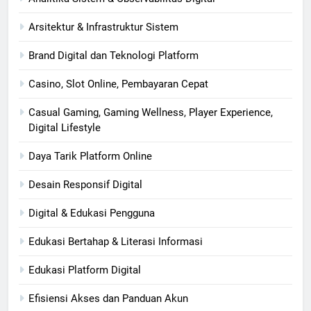
Arsitektur & Infrastruktur Sistem
Brand Digital dan Teknologi Platform
Casino, Slot Online, Pembayaran Cepat
Casual Gaming, Gaming Wellness, Player Experience,
Digital Lifestyle
Daya Tarik Platform Online
Desain Responsif Digital
Digital & Edukasi Pengguna
Edukasi Bertahap & Literasi Informasi
Edukasi Platform Digital
Efisiensi Akses dan Panduan Akun