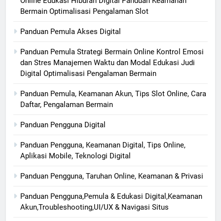
Online Edukasi Hiburan Digital Panduan Keamanan
Bermain Optimalisasi Pengalaman Slot
Panduan Pemula Akses Digital
Panduan Pemula Strategi Bermain Online Kontrol Emosi
dan Stres Manajemen Waktu dan Modal Edukasi Judi
Digital Optimalisasi Pengalaman Bermain
Panduan Pemula, Keamanan Akun, Tips Slot Online, Cara
Daftar, Pengalaman Bermain
Panduan Pengguna Digital
Panduan Pengguna, Keamanan Digital, Tips Online,
Aplikasi Mobile, Teknologi Digital
Panduan Pengguna, Taruhan Online, Keamanan & Privasi
Panduan Pengguna,Pemula & Edukasi Digital,Keamanan
Akun,Troubleshooting,UI/UX & Navigasi Situs