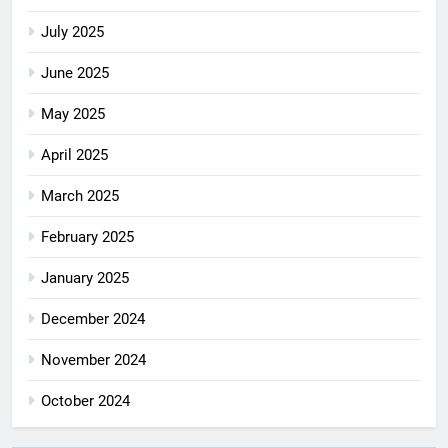
July 2025
June 2025
May 2025
April 2025
March 2025
February 2025
January 2025
December 2024
November 2024
October 2024