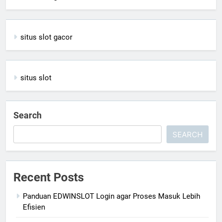
situs slot gacor
situs slot
Search
SEARCH
Recent Posts
Panduan EDWINSLOT Login agar Proses Masuk Lebih
Efisien