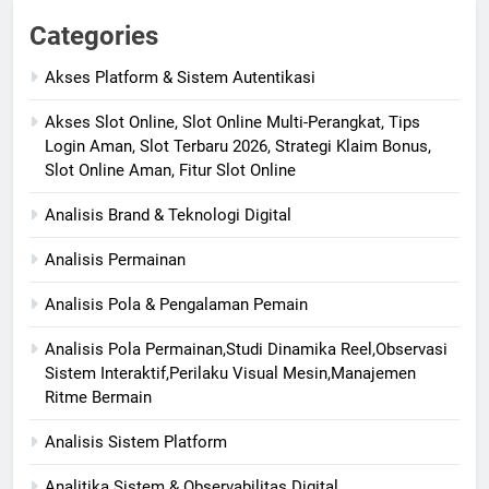
Categories
Akses Platform & Sistem Autentikasi
Akses Slot Online, Slot Online Multi-Perangkat, Tips
Login Aman, Slot Terbaru 2026, Strategi Klaim Bonus,
Slot Online Aman, Fitur Slot Online
Analisis Brand & Teknologi Digital
Analisis Permainan
Analisis Pola & Pengalaman Pemain
Analisis Pola Permainan,Studi Dinamika Reel,Observasi
Sistem Interaktif,Perilaku Visual Mesin,Manajemen
Ritme Bermain
Analisis Sistem Platform
Analitika Sistem & Observabilitas Digital