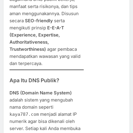
manfaat serta risikonya, dan tips
aman menggunakannya. Disusun
secara
SEO-friendly
serta
mengikuti prinsip
E-E-A-T
(Experience, Expertise,
Authoritativeness,
Trustworthiness)
agar pembaca
mendapatkan wawasan yang valid
dan terpercaya.
Apa Itu DNS Publik?
DNS (Domain Name System)
adalah sistem yang mengubah
nama domain seperti
menjadi alamat IP
kaya787.com
numerik agar bisa dikenali oleh
server. Setiap kali Anda membuka