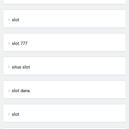
slot
slot 777
situs slot
slot dana
slot