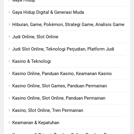
Gaya Hidup
Gaya Hidup Digital & Generasi Muda
Hiburan, Game, Pokémon, Strategi Game, Analisis Game
Judi Online, Slot Online
Judi Slot Online, Teknologi Perjudian, Platform Judi
Kasino & Teknologi
Kasino Online, Panduan Kasino, Keamanan Kasino
Kasino Online, Slot Games, Panduan Permainan
Kasino Online, Slot Online, Panduan Permainan
Kasino, Slot Online, Tren Permainan
Keamanan & Kepatuhan