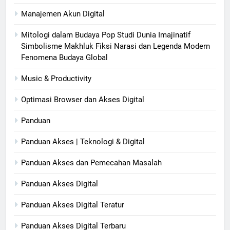
Manajemen Akun Digital
Mitologi dalam Budaya Pop Studi Dunia Imajinatif
Simbolisme Makhluk Fiksi Narasi dan Legenda Modern
Fenomena Budaya Global
Music & Productivity
Optimasi Browser dan Akses Digital
Panduan
Panduan Akses | Teknologi & Digital
Panduan Akses dan Pemecahan Masalah
Panduan Akses Digital
Panduan Akses Digital Teratur
Panduan Akses Digital Terbaru