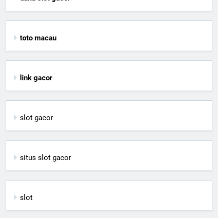
toto macau
link gacor
slot gacor
situs slot gacor
slot