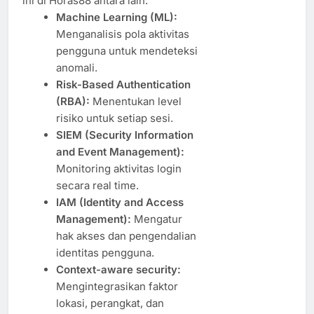
ini di Horas88 antara lain:
Machine Learning (ML):
Menganalisis pola aktivitas
pengguna untuk mendeteksi
anomali.
Risk-Based Authentication
(RBA):
Menentukan level
risiko untuk setiap sesi.
SIEM (Security Information
and Event Management):
Monitoring aktivitas login
secara real time.
IAM (Identity and Access
Management):
Mengatur
hak akses dan pengendalian
identitas pengguna.
Context-aware security:
Mengintegrasikan faktor
lokasi, perangkat, dan