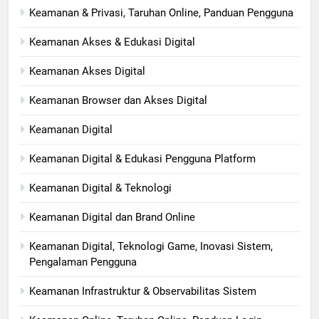
Keamanan & Privasi, Taruhan Online, Panduan Pengguna
Keamanan Akses & Edukasi Digital
Keamanan Akses Digital
Keamanan Browser dan Akses Digital
Keamanan Digital
Keamanan Digital & Edukasi Pengguna Platform
Keamanan Digital & Teknologi
Keamanan Digital dan Brand Online
Keamanan Digital, Teknologi Game, Inovasi Sistem,
Pengalaman Pengguna
Keamanan Infrastruktur & Observabilitas Sistem