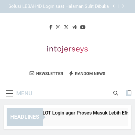
Skip
Login KAYA787 melalui Browser Terbaru untuk
to
Akses Lebih Optimal
content
KAYA787 Login dengan Dukungan Akses untuk
Sistem Operasi Berbeda
Panduan EDWINSLOT Login agar Proses Masuk
Lebih Efisien
Solusi LEBAH4D Login saat Halaman Sulit Dibuka
Login KAYA787 melalui Browser Terbaru untuk
Akses Lebih Optimal
Into Jerseys
Dapatkan Jersey Olahraga Berkualitas Dan
KAYA787 Login dengan Dukungan Akses untuk
NEWSLETTER
RANDOM NEWS
Sistem Operasi Berbeda
Merchandise Favorit Anda Di Into Jerseys.
MENU
anduan EDWINSLOT Login agar Proses Masuk Lebih Efisien
HEADLINES
Weeks Ago