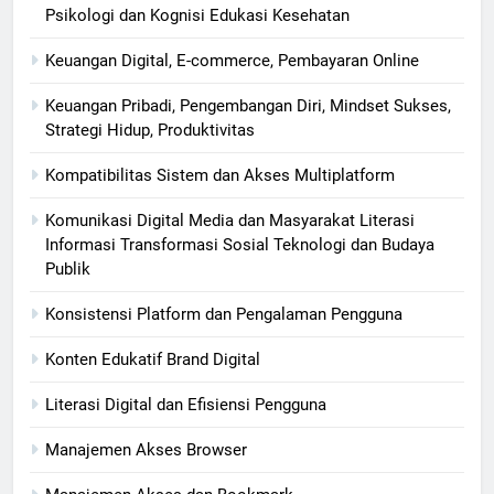
Psikologi dan Kognisi Edukasi Kesehatan
Keuangan Digital, E-commerce, Pembayaran Online
Keuangan Pribadi, Pengembangan Diri, Mindset Sukses,
Strategi Hidup, Produktivitas
Kompatibilitas Sistem dan Akses Multiplatform
Komunikasi Digital Media dan Masyarakat Literasi
Informasi Transformasi Sosial Teknologi dan Budaya
Publik
Konsistensi Platform dan Pengalaman Pengguna
Konten Edukatif Brand Digital
Literasi Digital dan Efisiensi Pengguna
Manajemen Akses Browser