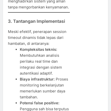
menghadirkan sistem yang aman
tanpa mengorbankan kenyamanan.
3. Tantangan Implementasi
Meski efektif, penerapan session
timeout dinamis tidak lepas dari
hambatan, di antaranya:
Kompleksitas teknis:
Membutuhkan analisis
perilaku real time dan
integrasi dengan sistem
autentikasi adaptif.
Biaya infrastruktur:
Proses
monitoring berkelanjutan
memerlukan sumber daya
tambahan.
Potensi false positive:
Pengguna sah bisa terputus