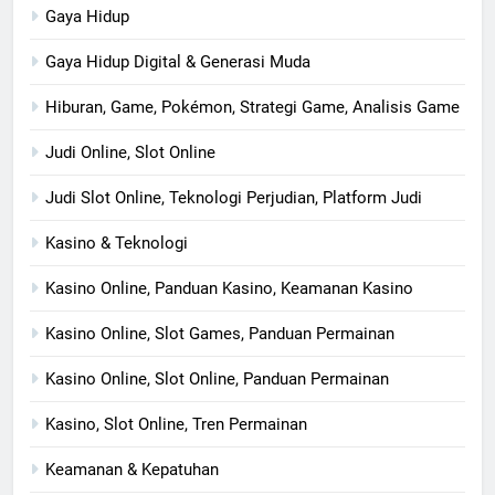
Gaya Hidup
Gaya Hidup Digital & Generasi Muda
Hiburan, Game, Pokémon, Strategi Game, Analisis Game
Judi Online, Slot Online
Judi Slot Online, Teknologi Perjudian, Platform Judi
Kasino & Teknologi
Kasino Online, Panduan Kasino, Keamanan Kasino
Kasino Online, Slot Games, Panduan Permainan
Kasino Online, Slot Online, Panduan Permainan
Kasino, Slot Online, Tren Permainan
Keamanan & Kepatuhan