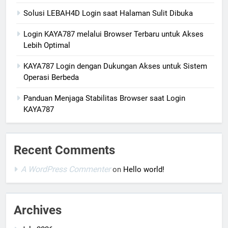
Solusi LEBAH4D Login saat Halaman Sulit Dibuka
Login KAYA787 melalui Browser Terbaru untuk Akses
Lebih Optimal
KAYA787 Login dengan Dukungan Akses untuk Sistem
Operasi Berbeda
Panduan Menjaga Stabilitas Browser saat Login
KAYA787
Recent Comments
A WordPress Commenter
on
Hello world!
Archives