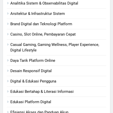
Analitika Sistem & Observabilitas Digital
Arsitektur & Infrastruktur Sistem
Brand Digital dan Teknologi Platform
Casino, Slot Online, Pembayaran Cepat
Casual Gaming, Gaming Wellness, Player Experience,
Digital Lifestyle
Daya Tarik Platform Online
Desain Responsif Digital
Digital & Edukasi Pengguna
Edukasi Bertahap & Literasi Informasi
Edukasi Platform Digital
Efisiensi Akses dan Panduan Akun