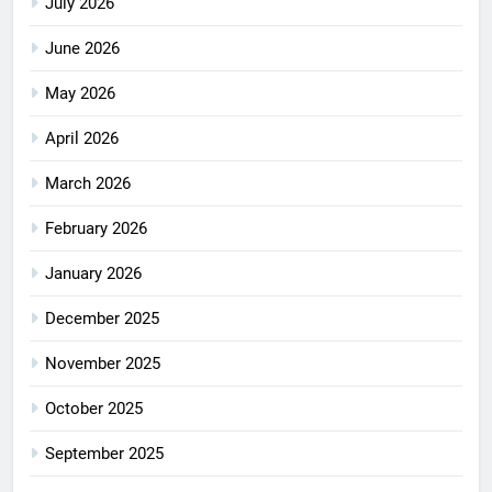
July 2026
June 2026
May 2026
April 2026
March 2026
February 2026
January 2026
December 2025
November 2025
October 2025
September 2025