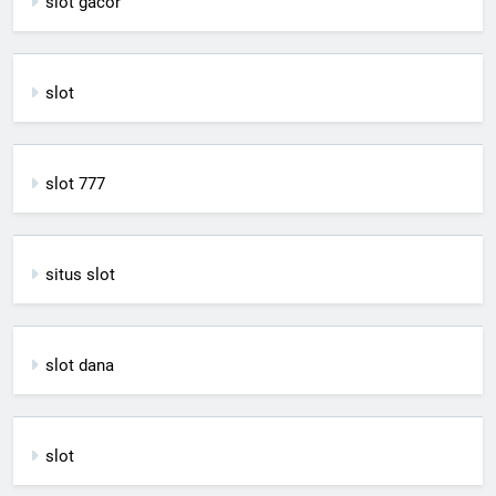
slot gacor
slot
slot 777
situs slot
slot dana
slot