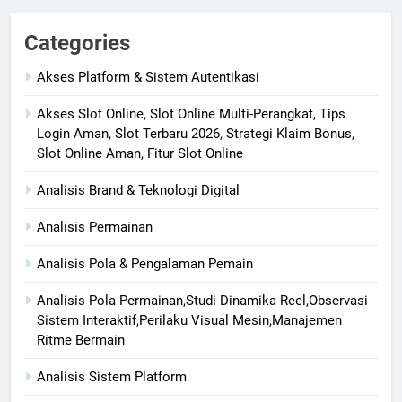
Categories
Akses Platform & Sistem Autentikasi
Akses Slot Online, Slot Online Multi-Perangkat, Tips
Login Aman, Slot Terbaru 2026, Strategi Klaim Bonus,
Slot Online Aman, Fitur Slot Online
Analisis Brand & Teknologi Digital
Analisis Permainan
Analisis Pola & Pengalaman Pemain
Analisis Pola Permainan,Studi Dinamika Reel,Observasi
Sistem Interaktif,Perilaku Visual Mesin,Manajemen
Ritme Bermain
Analisis Sistem Platform