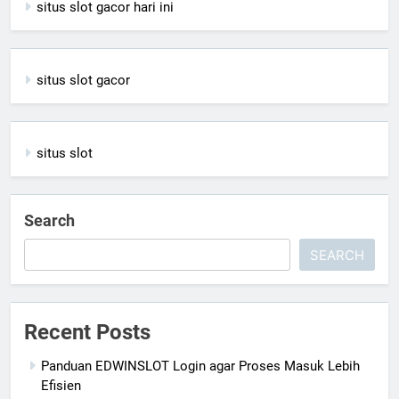
situs slot gacor hari ini
situs slot gacor
situs slot
Search
SEARCH
Recent Posts
Panduan EDWINSLOT Login agar Proses Masuk Lebih
Efisien