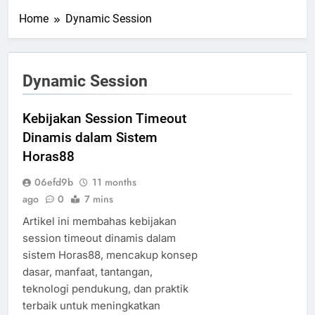
Home
Dynamic Session
Dynamic Session
Kebijakan Session Timeout
Dinamis dalam Sistem
Horas88
06efd9b
11 months
ago
0
7 mins
Artikel ini membahas kebijakan
session timeout dinamis dalam
sistem Horas88, mencakup konsep
dasar, manfaat, tantangan,
teknologi pendukung, dan praktik
terbaik untuk meningkatkan