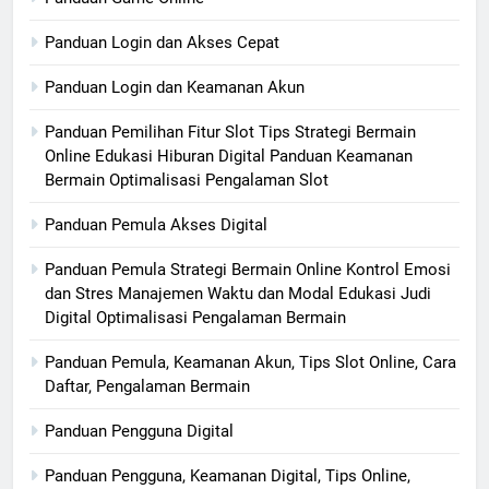
Panduan Login dan Akses Cepat
Panduan Login dan Keamanan Akun
Panduan Pemilihan Fitur Slot Tips Strategi Bermain
Online Edukasi Hiburan Digital Panduan Keamanan
Bermain Optimalisasi Pengalaman Slot
Panduan Pemula Akses Digital
Panduan Pemula Strategi Bermain Online Kontrol Emosi
dan Stres Manajemen Waktu dan Modal Edukasi Judi
Digital Optimalisasi Pengalaman Bermain
Panduan Pemula, Keamanan Akun, Tips Slot Online, Cara
Daftar, Pengalaman Bermain
Panduan Pengguna Digital
Panduan Pengguna, Keamanan Digital, Tips Online,