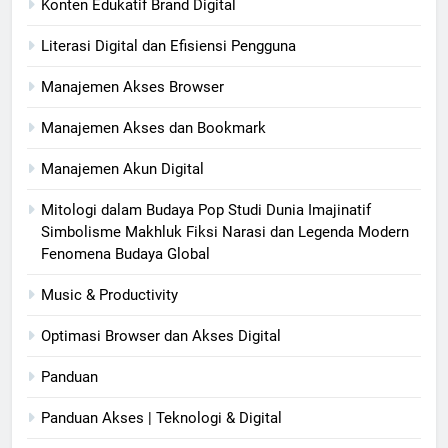
Konten Edukatif Brand Digital
Literasi Digital dan Efisiensi Pengguna
Manajemen Akses Browser
Manajemen Akses dan Bookmark
Manajemen Akun Digital
Mitologi dalam Budaya Pop Studi Dunia Imajinatif
Simbolisme Makhluk Fiksi Narasi dan Legenda Modern
Fenomena Budaya Global
Music & Productivity
Optimasi Browser dan Akses Digital
Panduan
Panduan Akses | Teknologi & Digital