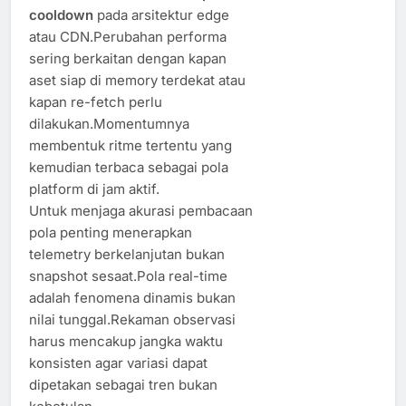
cooldown
pada arsitektur edge
atau CDN.Perubahan performa
sering berkaitan dengan kapan
aset siap di memory terdekat atau
kapan re-fetch perlu
dilakukan.Momentumnya
membentuk ritme tertentu yang
kemudian terbaca sebagai pola
platform di jam aktif.
Untuk menjaga akurasi pembacaan
pola penting menerapkan
telemetry berkelanjutan bukan
snapshot sesaat.Pola real-time
adalah fenomena dinamis bukan
nilai tunggal.Rekaman observasi
harus mencakup jangka waktu
konsisten agar variasi dapat
dipetakan sebagai tren bukan