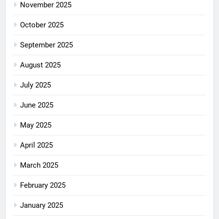
November 2025
October 2025
September 2025
August 2025
July 2025
June 2025
May 2025
April 2025
March 2025
February 2025
January 2025