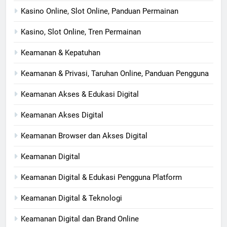
Kasino Online, Slot Online, Panduan Permainan
Kasino, Slot Online, Tren Permainan
Keamanan & Kepatuhan
Keamanan & Privasi, Taruhan Online, Panduan Pengguna
Keamanan Akses & Edukasi Digital
Keamanan Akses Digital
Keamanan Browser dan Akses Digital
Keamanan Digital
Keamanan Digital & Edukasi Pengguna Platform
Keamanan Digital & Teknologi
Keamanan Digital dan Brand Online