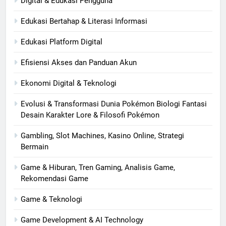
Digital & Edukasi Pengguna
Edukasi Bertahap & Literasi Informasi
Edukasi Platform Digital
Efisiensi Akses dan Panduan Akun
Ekonomi Digital & Teknologi
Evolusi & Transformasi Dunia Pokémon Biologi Fantasi
Desain Karakter Lore & Filosofi Pokémon
Gambling, Slot Machines, Kasino Online, Strategi
Bermain
Game & Hiburan, Tren Gaming, Analisis Game,
Rekomendasi Game
Game & Teknologi
Game Development & AI Technology