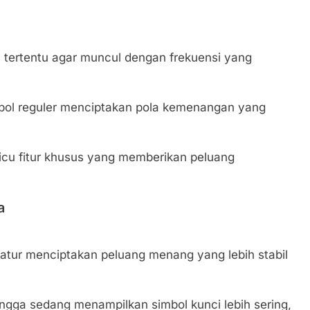
s tertentu agar muncul dengan frekuensi yang
mbol reguler menciptakan pola kemenangan yang
cu fitur khusus yang memberikan peluang
a
atur menciptakan peluang menang yang lebih stabil
ingga sedang menampilkan simbol kunci lebih sering,