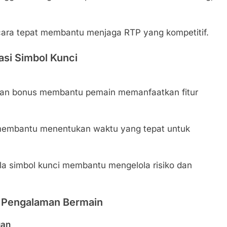
ecara tepat membantu menjaga RTP yang kompetitif.
asi Simbol Kunci
, dan bonus membantu pemain memanfaatkan fitur
membantu menentukan waktu yang tepat untuk
a simbol kunci membantu mengelola risiko dan
 Pengalaman Bermain
uan