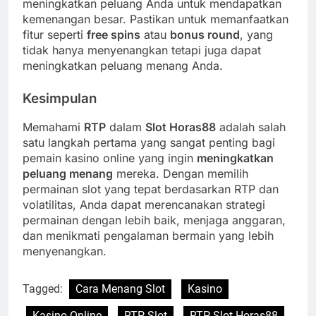
meningkatkan peluang Anda untuk mendapatkan
kemenangan besar. Pastikan untuk memanfaatkan
fitur seperti
free spins
atau
bonus round
, yang
tidak hanya menyenangkan tetapi juga dapat
meningkatkan peluang menang Anda.
Kesimpulan
Memahami
RTP
dalam
Slot Horas88
adalah salah
satu langkah pertama yang sangat penting bagi
pemain kasino online yang ingin
meningkatkan
peluang menang
mereka. Dengan memilih
permainan slot yang tepat berdasarkan RTP dan
volatilitas, Anda dapat merencanakan strategi
permainan dengan lebih baik, menjaga anggaran,
dan menikmati pengalaman bermain yang lebih
menyenangkan.
Tagged:
Cara Menang Slot
Kasino
Kasino Online
RTP Slot
RTP Slot Horas88