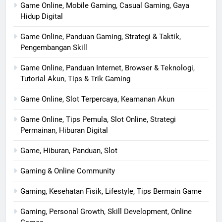
Game Online, Mobile Gaming, Casual Gaming, Gaya
Hidup Digital
Game Online, Panduan Gaming, Strategi & Taktik,
Pengembangan Skill
Game Online, Panduan Internet, Browser & Teknologi,
Tutorial Akun, Tips & Trik Gaming
Game Online, Slot Terpercaya, Keamanan Akun
Game Online, Tips Pemula, Slot Online, Strategi
Permainan, Hiburan Digital
Game, Hiburan, Panduan, Slot
Gaming & Online Community
Gaming, Kesehatan Fisik, Lifestyle, Tips Bermain Game
Gaming, Personal Growth, Skill Development, Online