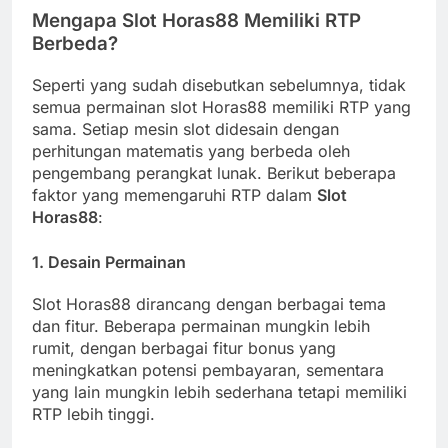
Mengapa Slot Horas88 Memiliki RTP
Berbeda?
Seperti yang sudah disebutkan sebelumnya, tidak
semua permainan slot Horas88 memiliki RTP yang
sama. Setiap mesin slot didesain dengan
perhitungan matematis yang berbeda oleh
pengembang perangkat lunak. Berikut beberapa
faktor yang memengaruhi RTP dalam
Slot
Horas88
:
1.
Desain Permainan
Slot Horas88 dirancang dengan berbagai tema
dan fitur. Beberapa permainan mungkin lebih
rumit, dengan berbagai fitur bonus yang
meningkatkan potensi pembayaran, sementara
yang lain mungkin lebih sederhana tetapi memiliki
RTP lebih tinggi.