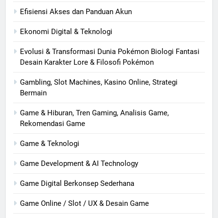
Efisiensi Akses dan Panduan Akun
Ekonomi Digital & Teknologi
Evolusi & Transformasi Dunia Pokémon Biologi Fantasi
Desain Karakter Lore & Filosofi Pokémon
Gambling, Slot Machines, Kasino Online, Strategi
Bermain
Game & Hiburan, Tren Gaming, Analisis Game,
Rekomendasi Game
Game & Teknologi
Game Development & AI Technology
Game Digital Berkonsep Sederhana
Game Online / Slot / UX & Desain Game