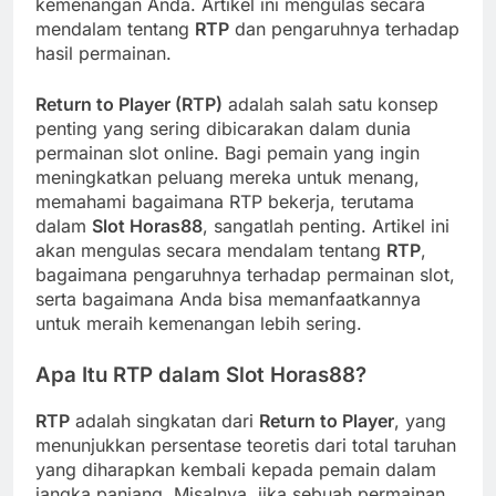
kemenangan Anda. Artikel ini mengulas secara
mendalam tentang
RTP
dan pengaruhnya terhadap
hasil permainan.
Return to Player (RTP)
adalah salah satu konsep
penting yang sering dibicarakan dalam dunia
permainan slot online. Bagi pemain yang ingin
meningkatkan peluang mereka untuk menang,
memahami bagaimana RTP bekerja, terutama
dalam
Slot Horas88
, sangatlah penting. Artikel ini
akan mengulas secara mendalam tentang
RTP
,
bagaimana pengaruhnya terhadap permainan slot,
serta bagaimana Anda bisa memanfaatkannya
untuk meraih kemenangan lebih sering.
Apa Itu RTP dalam Slot Horas88?
RTP
adalah singkatan dari
Return to Player
, yang
menunjukkan persentase teoretis dari total taruhan
yang diharapkan kembali kepada pemain dalam
jangka panjang. Misalnya, jika sebuah permainan