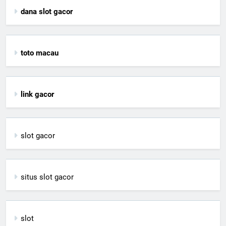
dana slot gacor
toto macau
link gacor
slot gacor
situs slot gacor
slot