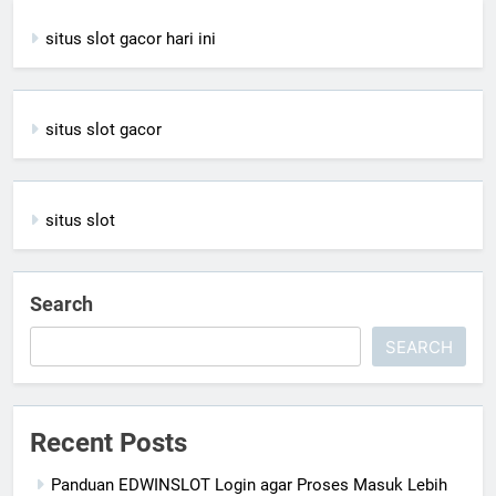
situs slot gacor hari ini
situs slot gacor
situs slot
Search
SEARCH
Recent Posts
Panduan EDWINSLOT Login agar Proses Masuk Lebih