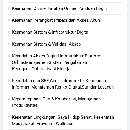
Keamanan Online, Taruhan Online, Panduan Login
Keamanan Perangkat Pribadi dan Akses Akun
Keamanan Sistem & Infrastruktur Digital
Keamanan Sistem & Validasi Akses
Keandalan Akses Digital,Infrastruktur Platform
Online,Manajemen Sistem,Pengalaman
Pengguna,Optimalisasi Kinerja
Keandalan dan SRE,Audit Infrastruktur,Keamanan
Informasi,Manajemen Risiko Digital,Standar Layanan
Kepemimpinan, Tim & Kolaborasi, Manajemen,
Produktivitas
Kesehatan Lingkungan, Gaya Hidup Sehat, Kesehatan
Masyarakat, Preventif, Wellness