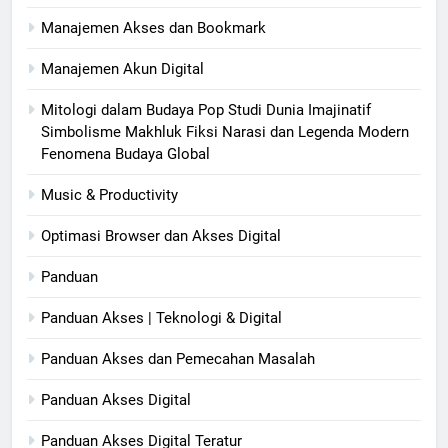
Manajemen Akses dan Bookmark
Manajemen Akun Digital
Mitologi dalam Budaya Pop Studi Dunia Imajinatif
Simbolisme Makhluk Fiksi Narasi dan Legenda Modern
Fenomena Budaya Global
Music & Productivity
Optimasi Browser dan Akses Digital
Panduan
Panduan Akses | Teknologi & Digital
Panduan Akses dan Pemecahan Masalah
Panduan Akses Digital
Panduan Akses Digital Teratur