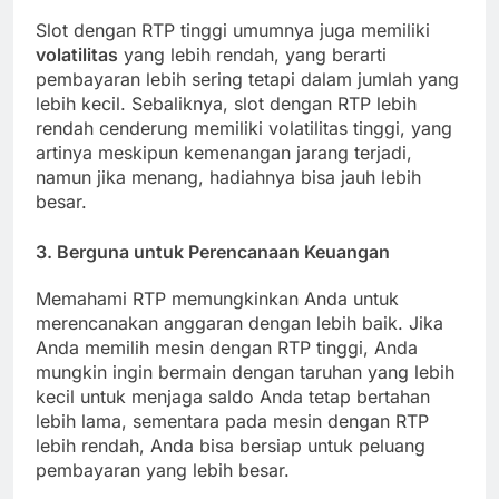
Slot dengan RTP tinggi umumnya juga memiliki
volatilitas
yang lebih rendah, yang berarti
pembayaran lebih sering tetapi dalam jumlah yang
lebih kecil. Sebaliknya, slot dengan RTP lebih
rendah cenderung memiliki volatilitas tinggi, yang
artinya meskipun kemenangan jarang terjadi,
namun jika menang, hadiahnya bisa jauh lebih
besar.
3.
Berguna untuk Perencanaan Keuangan
Memahami RTP memungkinkan Anda untuk
merencanakan anggaran dengan lebih baik. Jika
Anda memilih mesin dengan RTP tinggi, Anda
mungkin ingin bermain dengan taruhan yang lebih
kecil untuk menjaga saldo Anda tetap bertahan
lebih lama, sementara pada mesin dengan RTP
lebih rendah, Anda bisa bersiap untuk peluang
pembayaran yang lebih besar.