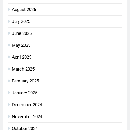
August 2025
July 2025
June 2025
May 2025
April 2025
March 2025
February 2025
January 2025
December 2024
November 2024
October 2024