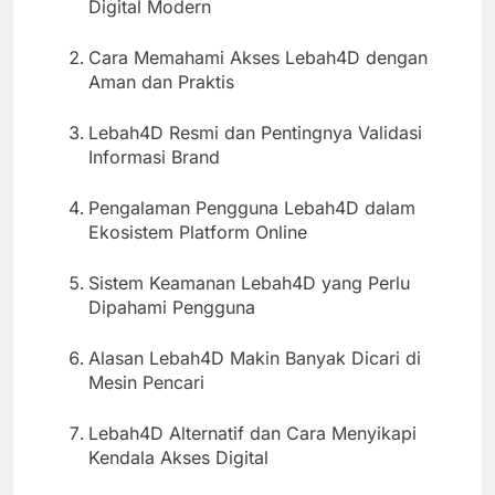
Digital Modern
Cara Memahami Akses Lebah4D dengan
Aman dan Praktis
Lebah4D Resmi dan Pentingnya Validasi
Informasi Brand
Pengalaman Pengguna Lebah4D dalam
Ekosistem Platform Online
Sistem Keamanan Lebah4D yang Perlu
Dipahami Pengguna
Alasan Lebah4D Makin Banyak Dicari di
Mesin Pencari
Lebah4D Alternatif dan Cara Menyikapi
Kendala Akses Digital