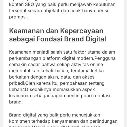
konten SEO yang baik perlu menjawab kebutuhan
tersebut secara objektif dan tidak hanya berisi
promosi.
Keamanan dan Kepercayaan
sebagai Fondasi Brand Digital
Keamanan menjadi salah satu faktor utama dalam
perkembangan platform digital modern.Pengguna
semakin sadar bahwa setiap aktivitas online
membutuhkan kehati-hatian, terutama ketika
berkaitan dengan akun, data, dan akses
pribadi.Oleh karena itu, pembahasan tentang
Lebah4D sebaiknya memasukkan aspek
keamanan sebagai bagian penting dari reputasi
brand.
Brand digital yang baik perlu menunjukkan
komitmen terhadap kenyamanan dan perlindungan