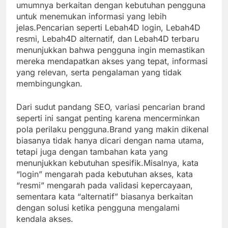
umumnya berkaitan dengan kebutuhan pengguna
untuk menemukan informasi yang lebih
jelas.Pencarian seperti Lebah4D login, Lebah4D
resmi, Lebah4D alternatif, dan Lebah4D terbaru
menunjukkan bahwa pengguna ingin memastikan
mereka mendapatkan akses yang tepat, informasi
yang relevan, serta pengalaman yang tidak
membingungkan.
Dari sudut pandang SEO, variasi pencarian brand
seperti ini sangat penting karena mencerminkan
pola perilaku pengguna.Brand yang makin dikenal
biasanya tidak hanya dicari dengan nama utama,
tetapi juga dengan tambahan kata yang
menunjukkan kebutuhan spesifik.Misalnya, kata
“login” mengarah pada kebutuhan akses, kata
“resmi” mengarah pada validasi kepercayaan,
sementara kata “alternatif” biasanya berkaitan
dengan solusi ketika pengguna mengalami
kendala akses.