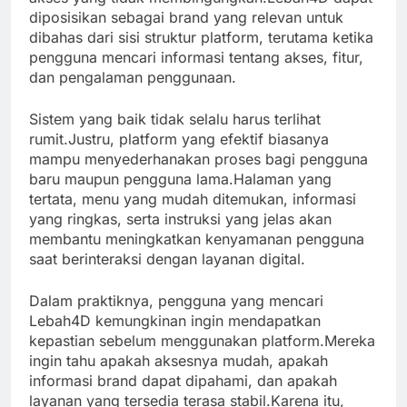
diposisikan sebagai brand yang relevan untuk
dibahas dari sisi struktur platform, terutama ketika
pengguna mencari informasi tentang akses, fitur,
dan pengalaman penggunaan.
Sistem yang baik tidak selalu harus terlihat
rumit.Justru, platform yang efektif biasanya
mampu menyederhanakan proses bagi pengguna
baru maupun pengguna lama.Halaman yang
tertata, menu yang mudah ditemukan, informasi
yang ringkas, serta instruksi yang jelas akan
membantu meningkatkan kenyamanan pengguna
saat berinteraksi dengan layanan digital.
Dalam praktiknya, pengguna yang mencari
Lebah4D kemungkinan ingin mendapatkan
kepastian sebelum menggunakan platform.Mereka
ingin tahu apakah aksesnya mudah, apakah
informasi brand dapat dipahami, dan apakah
layanan yang tersedia terasa stabil.Karena itu,