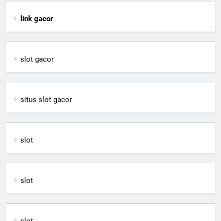
link gacor
slot gacor
situs slot gacor
slot
slot