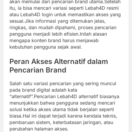
akan memulai dari pencarian brand utama.Setelah
itu, ia bisa mencari variasi seperti Lebah4D resmi
atau Lebah4D login untuk memastikan akses yang
sesuai.Jika informasi yang ditemukan jelas,
ringkas, dan mudah dipahami, proses pencarian
pengguna menjadi lebih efisien.Inilah alasan
mengapa konten brand harus menjawab
kebutuhan pengguna sejak awal.
Peran Akses Alternatif dalam
Pencarian Brand
Salah satu variasi pencarian yang sering muncul
pada brand digital adalah kata
“alternatif”.Pencarian Lebah4D alternatif biasanya
menunjukkan bahwa pengguna sedang mencari
solusi ketika akses utama tidak berjalan seperti
biasa.Hal ini dapat terjadi karena kendala teknis,
pembaruan sistem, keterbatasan jaringan, atau
perubahan halaman akses.