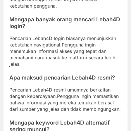
kebutuhan pengguna.
Mengapa banyak orang mencari Lebah4D
login?
Pencarian Lebah4D login biasanya menunjukkan
kebutuhan navigational.Pengguna ingin
menemukan informasi akses yang tepat dan
memahami cara masuk ke platform secara lebih
jelas.
Apa maksud pencarian Lebah4D resmi?
Pencarian Lebah4D resmi umumnya berkaitan
dengan kepercayaan.Pengguna ingin memastikan
bahwa informasi yang mereka temukan berasal
dari sumber yang jelas dan tidak membingungkan.
Mengapa keyword Lebah4D alternatif
sering muncul?