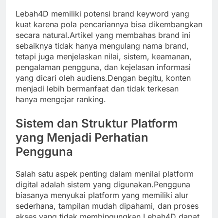
Lebah4D memiliki potensi brand keyword yang
kuat karena pola pencariannya bisa dikembangkan
secara natural.Artikel yang membahas brand ini
sebaiknya tidak hanya mengulang nama brand,
tetapi juga menjelaskan nilai, sistem, keamanan,
pengalaman pengguna, dan kejelasan informasi
yang dicari oleh audiens.Dengan begitu, konten
menjadi lebih bermanfaat dan tidak terkesan
hanya mengejar ranking.
Sistem dan Struktur Platform
yang Menjadi Perhatian
Pengguna
Salah satu aspek penting dalam menilai platform
digital adalah sistem yang digunakan.Pengguna
biasanya menyukai platform yang memiliki alur
sederhana, tampilan mudah dipahami, dan proses
akses yang tidak membingungkan.Lebah4D dapat