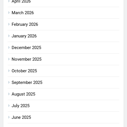
April 2026
March 2026
February 2026
January 2026
December 2025
November 2025
October 2025
September 2025
August 2025
July 2025
June 2025