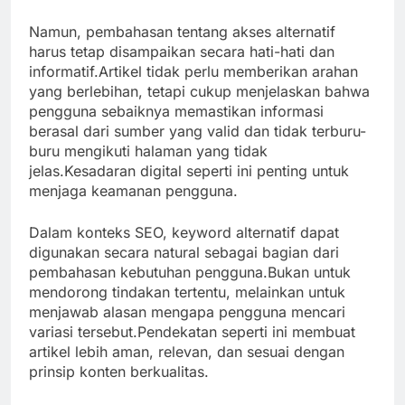
Namun, pembahasan tentang akses alternatif
harus tetap disampaikan secara hati-hati dan
informatif.Artikel tidak perlu memberikan arahan
yang berlebihan, tetapi cukup menjelaskan bahwa
pengguna sebaiknya memastikan informasi
berasal dari sumber yang valid dan tidak terburu-
buru mengikuti halaman yang tidak
jelas.Kesadaran digital seperti ini penting untuk
menjaga keamanan pengguna.
Dalam konteks SEO, keyword alternatif dapat
digunakan secara natural sebagai bagian dari
pembahasan kebutuhan pengguna.Bukan untuk
mendorong tindakan tertentu, melainkan untuk
menjawab alasan mengapa pengguna mencari
variasi tersebut.Pendekatan seperti ini membuat
artikel lebih aman, relevan, dan sesuai dengan
prinsip konten berkualitas.