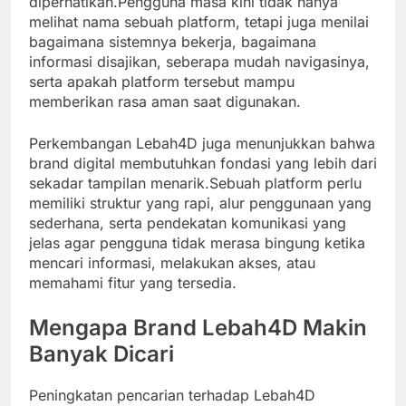
diperhatikan.Pengguna masa kini tidak hanya
melihat nama sebuah platform, tetapi juga menilai
bagaimana sistemnya bekerja, bagaimana
informasi disajikan, seberapa mudah navigasinya,
serta apakah platform tersebut mampu
memberikan rasa aman saat digunakan.
Perkembangan Lebah4D juga menunjukkan bahwa
brand digital membutuhkan fondasi yang lebih dari
sekadar tampilan menarik.Sebuah platform perlu
memiliki struktur yang rapi, alur penggunaan yang
sederhana, serta pendekatan komunikasi yang
jelas agar pengguna tidak merasa bingung ketika
mencari informasi, melakukan akses, atau
memahami fitur yang tersedia.
Mengapa Brand Lebah4D Makin
Banyak Dicari
Peningkatan pencarian terhadap Lebah4D