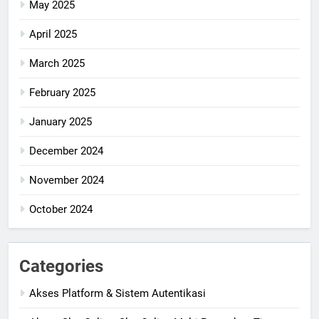
May 2025
April 2025
March 2025
February 2025
January 2025
December 2024
November 2024
October 2024
Categories
Akses Platform & Sistem Autentikasi