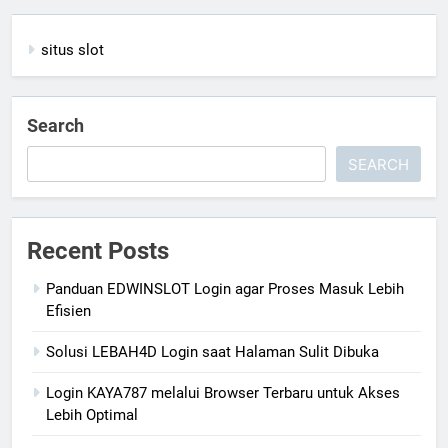
situs slot
Search
SEARCH
Recent Posts
Panduan EDWINSLOT Login agar Proses Masuk Lebih
Efisien
Solusi LEBAH4D Login saat Halaman Sulit Dibuka
Login KAYA787 melalui Browser Terbaru untuk Akses
Lebih Optimal