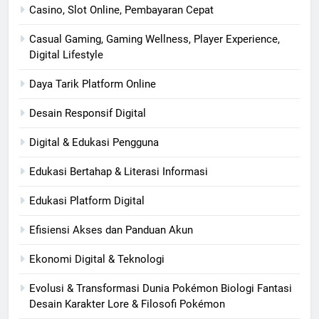
Casino, Slot Online, Pembayaran Cepat
Casual Gaming, Gaming Wellness, Player Experience,
Digital Lifestyle
Daya Tarik Platform Online
Desain Responsif Digital
Digital & Edukasi Pengguna
Edukasi Bertahap & Literasi Informasi
Edukasi Platform Digital
Efisiensi Akses dan Panduan Akun
Ekonomi Digital & Teknologi
Evolusi & Transformasi Dunia Pokémon Biologi Fantasi
Desain Karakter Lore & Filosofi Pokémon